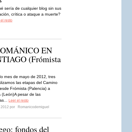
é sería de cualquier blog sin sus
ación, crítica o ataque a muerte?
 el resto
o ROMÁNICO EN
IAGO (Frómista
do mes de mayo de 2012, tres
lizamos las etapas del Camino
esde Frómista (Palencia) a
 (León)A pesar de las
as...
Leer el resto
o 2012 por
Romanicodemiguel
ego: fondos del