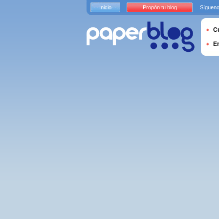
Inicio
Propón tu blog
Sígueno
Cu
E