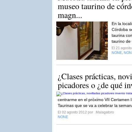
museo taurino de cór
magn...
En la loca
Córdoba se
taurina co
taurino de
El 21 agost
NONE
NON
,
¿Clases prácticas, nov
picadores o ¿de qué inv
centrarme en el próximo VII Certamen I
Taurinas que se va a celebrar la seman
El 02 agosto 2012 por
Malagatoro
NONE