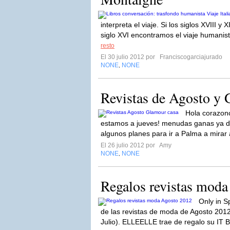
interpreta el viaje. Si los siglos XVIII y X
siglo XVI encontramos el viaje humanist
resto
El 30 julio 2012 por
Franciscogarciajurado
NONE
NONE
,
Revistas de Agosto y 
Hola corazonci
estamos a jueves! menudas ganas ya de
algunos planes para ir a Palma a mirar 
El 26 julio 2012 por
Amy
NONE
NONE
,
Regalos revistas mod
Only in S
de las revistas de moda de Agosto 2012 
Julio). ELLEELLE trae de regalo su IT 