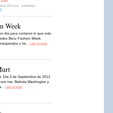
 resto
embre 2012 por
Lorebalsa
E
on Week
en día para contaros lo que más
cedes Benz Fashion Week.
estupendos y he...
Leer el resto
urt
rt. Día 3 de Septiembre de 2012.
ront row: Belinda Washington y
a...
Leer el resto
s