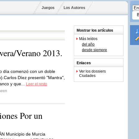
Juegos
Los Autores
Mostrar los artículos
Más leídos
del año
era/Verano 2013.
desde siempre
Enlaces
to día comenzó con un doble
Ver los dossiers
Ciudades
o).Carlos Díez presentó "Mantra",
lanco y que...
Leer el resto
ueen
iones Por un
N Municipio de Murcia