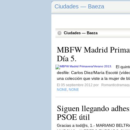
Ciudades — Baeza
Ciudades — Baeza
MBFW Madrid Primav
Día 5.
El quin
desfile: Carlos Díez/María Escoté (víde
una colección que viste a la mujer de b
El 05 septiembre 2012 por
Romanticdramaq
NONE
NONE
,
Siguen llegando adhes
PSOE útil
Gracias a tod@s, 1.- MARIANO BELTRÁ