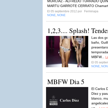
MURCIA2.- ALFREDO TURRADO QUINT
MARTU GARROTE CERRATO Chamartín
El 05 septiembre 2012 por
Ferminapa
NONE
NONE
,
1,2,3.... Splash! Tend
Las dos gr
baño, Guil
presentaro
temporada
MBFW...
Le
El 05 septi
NONE
NON
,
MBFW Dia 5
El Carlos 
Díez y pasa
blanco, m
angelicale