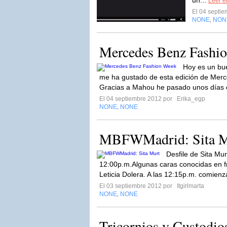
un...
Leer el
El 04 septi
NONE
NON
,
Mercedes Benz Fashi
Hoy es un bu
me ha gustado de esta edición de Mer
Gracias a Mahou he pasado unos días 
El 04 septiembre 2012 por
Erika_egp
NONE
NONE
,
MBFWMadrid: Sita M
Desfile de Sita Mu
12:00p.m.Algunas caras conocidas en f
Leticia Dolera. A las 12:15p.m. comienz
El 03 septiembre 2012 por
Itgirlmarta
NONE
NONE
,
Tricornios y Custodio