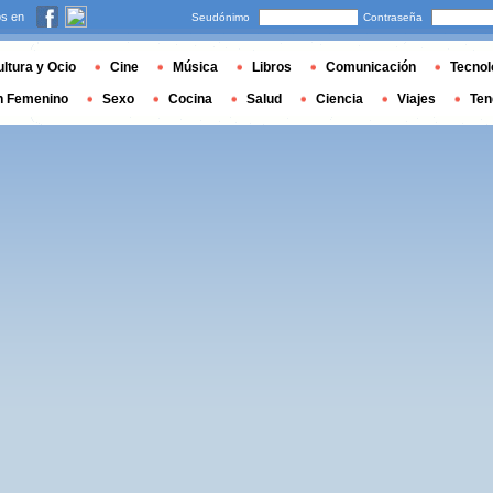
s en
Seudónimo
Contraseña
ltura y Ocio
Cine
Música
Libros
Comunicación
Tecnol
n Femenino
Sexo
Cocina
Salud
Ciencia
Viajes
Ten