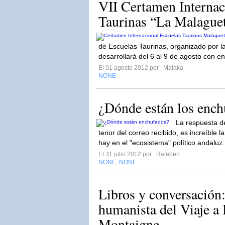
VII Certamen Internac
Taurinas “La Malague
de Escuelas Taurinas, organizado por l
desarrollará del 6 al 9 de agosto con en
El 01 agosto 2012 por
Malaka
NONE
¿Dónde están los ench
La respuesta de
tenor del correo recibido, es increíble
hay en el "ecosistema" político andaluz
El 31 julio 2012 por
Rafaben
NONE
NONE
,
Libros y conversación:
humanista del Viaje a I
Montaigne