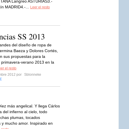
ANA Langreo ASTURIAS3.-
 MADRID4.-...
Leer el resto
encias SS 2013
andes del diseño de ropa de
lermina Baeza y Dolores Cortés,
n sus propuestas para la
 primavera-verano 2013 en la
er el resto
embre 2012 por
Sblonneke
E
Díez más angelical. Y llega Cárlos
 del infierno al cielo, todo
uchas plumas, tocados
s y mucho amor. Inspirado en