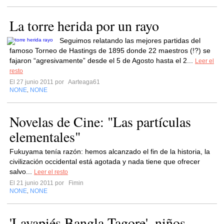
La torre herida por un rayo
Seguimos relatando las mejores partidas del
famoso Torneo de Hastings de 1895 donde 22 maestros (!?) se
fajaron “agresivamente” desde el 5 de Agosto hasta el 2...
Leer el
resto
El 27 junio 2011 por
Aarteaga61
NONE
NONE
,
Novelas de Cine: "Las partículas
elementales"
Fukuyama tenía razón: hemos alcanzado el fin de la historia, la
civilización occidental está agotada y nada tiene que ofrecer
salvo...
Leer el resto
El 21 junio 2011 por
Fimin
NONE
NONE
,
'Lavapiés Bangla Tagore', niños,