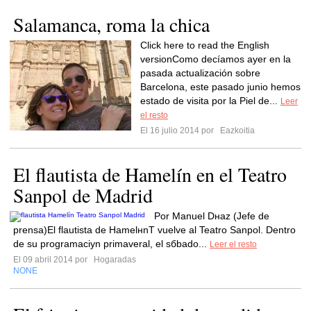
Salamanca, roma la chica
Click here to read the English
versionComo decíamos ayer en la
pasada actualización sobre
Barcelona, este pasado junio hemos
estado de visita por la Piel de...
Leer
el resto
El 16 julio 2014 por
Eazkoitia
El flautista de Hamelín en el Teatro
Sanpol de Madrid
Por Manuel Dнaz (Jefe de
prensa)El flautista de HamelнnТ vuelve al Teatro Sanpol. Dentro
de su programaciуn primaveral, el sбbado...
Leer el resto
El 09 abril 2014 por
Hogaradas
NONE