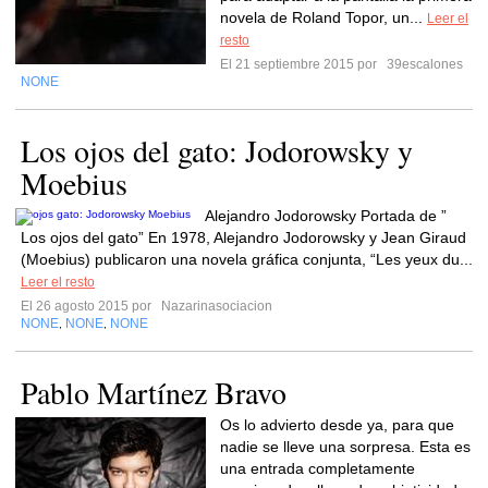
novela de Roland Topor, un...
Leer el
resto
El 21 septiembre 2015 por
39escalones
NONE
Los ojos del gato: Jodorowsky y
Moebius
Alejandro Jodorowsky Portada de ”
Los ojos del gato” En 1978, Alejandro Jodorowsky y Jean Giraud
(Moebius) publicaron una novela gráfica conjunta, “Les yeux du...
Leer el resto
El 26 agosto 2015 por
Nazarinasociacion
NONE
NONE
NONE
,
,
Pablo Martínez Bravo
Os lo advierto desde ya, para que
nadie se lleve una sorpresa. Esta es
una entrada completamente