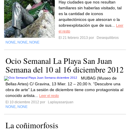
Hay ciudades que nos resultan
familiares sin haberlas visitado, tal
es la cantidad de iconos
arquitectónicos que atesoran o la
sobreexplotación que de sus...
Leer
el resto
El 21 febrero 2013 por
Desequilibros
NONE
NONE
NONE
,
,
Ocio Semanal La Playa San Juan
Semana del 10 al 16 diciembre 2012
MUBAG (Museo de
Bellas Artes) C/ Gravina, 13 Mier. 12 – 20,00 h. “Descubre una
obra de arte”.La sesión de diciembre tiene como protagonista al
conocido artista...
Leer el resto
El 10 diciembre 2012 por
Laplayasanjuan
NONE
NONE
,
La coñimorfosis