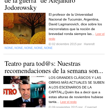
de la guerra" de Alejandro
Jodorowsky
El profesor de la Universidad
Nacional de Tucumán, Argentina,
David Lagmanovich, dice sobre los
microrrelatos que la noción de
brevedad ronda siempre las...
Leer el
resto
El 02 diciembre 2015 por
Harendt
NONE
NONE
NONE
NONE
NONE
,
,
,
,
Teatro para tod@s: Nuestras
recomendaciones de la semana son...
LOS GRANDES CLÁSICOS Y LAS
OBRAS MÁS ACTUALES SE SUBEN
A LOS ESCENARIOS DE LA
CAPITAL¿Quién iba a decir que a
estas alturas de noviembre hubiese
tanta...
Leer el resto
El 09 noviembre 2015 por
Coverset