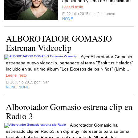
apasionada y llena de subjetividad.
Leer el resto
El 22 julio 2015 por
Juliobravo
NONE
ALBOROTADOR GOMASIO
Estrenan Videoclip
Ayer Alborotador Gomasio
estrenaba nuevo videoclip, pertenece al tema "Espiritus Helados"
incluido en su ultimo álbum "Los Excesos de los Niños" (Limb...
Leer el resto
El 18 junio 2015 por
Ivan
NONE
NONE
,
Alborotador Gomasio estrena clip en
Radio 3
Alborotador Gomasio ha
estrenado clip en Radio3, un clip muy interesante para su tema
Espíritus helados.Parece que el presente de Alborotador