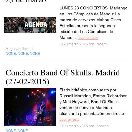
LUNES 23 CONCIERTOS. Marlango
en Los Cómplices de Mahou: La
marca de cervezas Mahou Cinco
Estrellas presenta la segunda
edición de Los Cómplices de
Mahou,...
Leer el resto
El 23 marzo 2015 por
Noemi
Megustamibarrio
NONE
NONE
NONE
,
,
Concierto Band Of Skulls. Madrid
(27-02-2015)
El trio británico compuesto por
Russell Marsden, Emma Richardson
y Matt Hayward, Band Of Skulls,
venían de nuevo a Madrid a
afianzar la presentación en directo...
Leer el resto
El 03 marzo 2015 por
Abacab
NONE
NONE
,