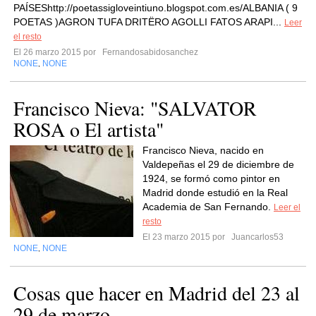
PAÍSEShttp://poetassigloveintiuno.blogspot.com.es/ALBANIA ( 9
POETAS )AGRON TUFA DRITËRO AGOLLI FATOS ARAPI...
Leer
el resto
El 26 marzo 2015 por
Fernandosabidosanchez
NONE
NONE
,
Francisco Nieva: "SALVATOR
ROSA o El artista"
Francisco Nieva, nacido en
Valdepeñas el 29 de diciembre de
1924, se formó como pintor en
Madrid donde estudió en la Real
Academia de San Fernando.
Leer el
resto
El 23 marzo 2015 por
Juancarlos53
NONE
NONE
,
Cosas que hacer en Madrid del 23 al
29 de marzo