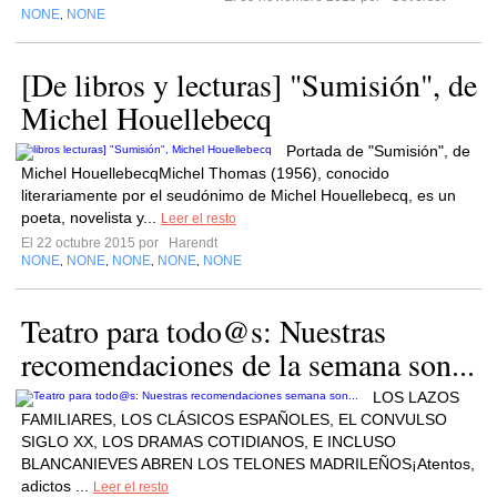
NONE
NONE
,
[De libros y lecturas] "Sumisión", de
Michel Houellebecq
Portada de "Sumisión", de
Michel HouellebecqMichel Thomas (1956), conocido
literariamente por el seudónimo de Michel Houellebecq, es un
poeta, novelista y...
Leer el resto
El 22 octubre 2015 por
Harendt
NONE
NONE
NONE
NONE
NONE
,
,
,
,
Teatro para todo@s: Nuestras
recomendaciones de la semana son...
LOS LAZOS
FAMILIARES, LOS CLÁSICOS ESPAÑOLES, EL CONVULSO
SIGLO XX, LOS DRAMAS COTIDIANOS, E INCLUSO
BLANCANIEVES ABREN LOS TELONES MADRILEÑOS¡Atentos,
adictos ...
Leer el resto