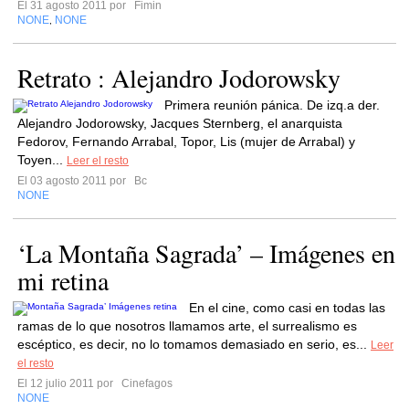
El 31 agosto 2011 por
Fimin
NONE
NONE
,
Retrato : Alejandro Jodorowsky
Primera reunión pánica. De izq.a der.
Alejandro Jodorowsky, Jacques Sternberg, el anarquista
Fedorov, Fernando Arrabal, Topor, Lis (mujer de Arrabal) y
Toyen...
Leer el resto
El 03 agosto 2011 por
Bc
NONE
‘La Montaña Sagrada’ – Imágenes en
mi retina
En el cine, como casi en todas las
ramas de lo que nosotros llamamos arte, el surrealismo es
escéptico, es decir, no lo tomamos demasiado en serio, es...
Leer
el resto
El 12 julio 2011 por
Cinefagos
NONE