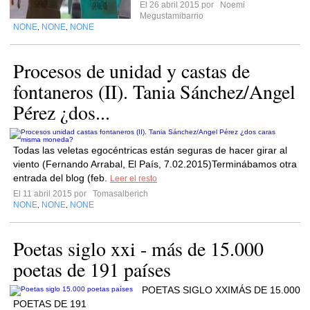
El 26 abril 2015 por
Noemi
Megustamibarrio
NONE
NONE
NONE
,
,
Procesos de unidad y castas de
fontaneros (II). Tania Sánchez/Angel
Pérez ¿dos...
Todas las veletas egocéntricas están seguras de hacer girar al
viento (Fernando Arrabal, El País, 7.02.2015)Terminábamos otra
entrada del blog (feb.
Leer el resto
El 11 abril 2015 por
Tomasalberich
NONE
NONE
NONE
,
,
Poetas siglo xxi - más de 15.000
poetas de 191 países
POETAS SIGLO XXIMÁS DE 15.000
POETAS DE 191