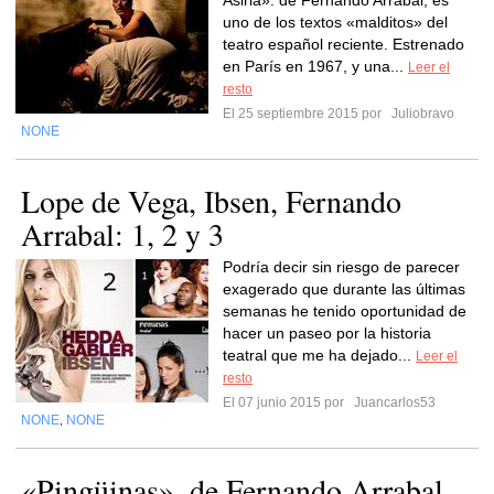
Asiria». de Fernando Arrabal, es
uno de los textos «malditos» del
teatro español reciente. Estrenado
en París en 1967, y una...
Leer el
resto
El 25 septiembre 2015 por
Juliobravo
NONE
Lope de Vega, Ibsen, Fernando
Arrabal: 1, 2 y 3
Podría decir sin riesgo de parecer
exagerado que durante las últimas
semanas he tenido oportunidad de
hacer un paseo por la historia
teatral que me ha dejado...
Leer el
resto
El 07 junio 2015 por
Juancarlos53
NONE
NONE
,
«Pingüinas», de Fernando Arrabal,