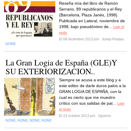
Reseña mía del libro de Ramón
Serrano, 89 republicanos y el Rey
(Barcelona, Plaza Janés, 1998).
Publicada en Lateral, noviembre de
1998, bajo pseudónimo de...
Leer el
resto
El 08 diciembre 2013 por
Josep Pradas
NONE
La Gran Logia de España (GLE)Y
SU EXTERIORIZACION..
Siempre se acusa a este blog y a
este editor de darle duros palos a la
GRAN LOGIA DE ESPAÑA, con la
cual es cierto que me muestro
crítico con sus salidas de pat...
Leer
el resto
El 23 octubre 2013 por
Vguerra
NONE
NONE
NONE
NONE
,
,
,