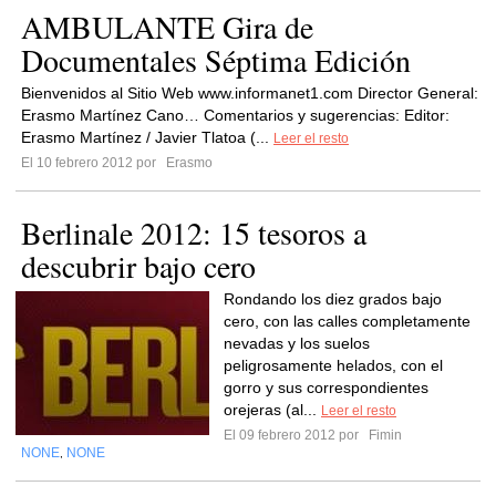
AMBULANTE Gira de
Documentales Séptima Edición
Bienvenidos al Sitio Web www.informanet1.com Director General:
Erasmo Martínez Cano… Comentarios y sugerencias: Editor:
Erasmo Martínez / Javier Tlatoa (...
Leer el resto
El 10 febrero 2012 por
Erasmo
Berlinale 2012: 15 tesoros a
descubrir bajo cero
Rondando los diez grados bajo
cero, con las calles completamente
nevadas y los suelos
peligrosamente helados, con el
gorro y sus correspondientes
orejeras (al...
Leer el resto
El 09 febrero 2012 por
Fimin
NONE
NONE
,