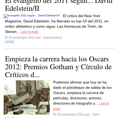
El evangelio del 2011 según... David
Edelstein/II
El crítico del New York
Magazine, David Edelstein, ha liberado su top-10 del 2011, en
orden alfabético y como sigue: Las Aventuras de Tintin, de
Steven...
Leer el resto
El 05 diciembre 2011 por
Diezmartinez
NONE
Empieza la carrera hacia los Oscars
2012: Premios Gotham y Círculo de
Críticos d...
Podemos afirmar que hoy se ha
dado el pistoletazo de salida de los
Oscars, empieza la carrera de
películas, directores, actores,
directores de fotografía y...
Leer el
resto
El 29 noviembre 2011 por
Gine