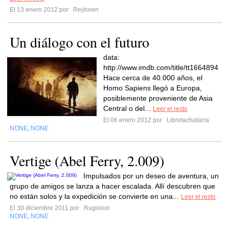
El 13 enero 2012 por
Reyloren
Un diálogo con el futuro
data:
http://www.imdb.com/title/tt1664894
Hace cerca de 40.000 años, el
Homo Sapiens llegó a Europa,
posiblemente proveniente de Asia
Central o del...
Leer el resto
El 06 enero 2012 por
Libretachatarra
NONE
NONE
,
Vertige (Abel Ferry, 2.009)
Impulsados por un deseo de aventura, un
grupo de amigos se lanza a hacer escalada. Allí descubren que
no están solos y la expedición se convierte en una...
Leer el resto
El 30 diciembre 2011 por
Rugoleor
NONE
NONE
,