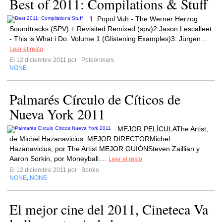
Best of 2011: Compilations & Stuff
1. Popol Vuh - The Werner Herzog
Soundtracks (SPV) + Revisited Remixed (spv)2.Jason Lescalleet
- This is What i Do. Volume 1 (Glistening Examples)3. Jürgen...
Leer el resto
El 12 diciembre 2011 por
Poleonmars
NONE
Palmarés Círculo de Cíticos de
Nueva York 2011
MEJOR PELÍCULAThe Artist,
de Michel Hazanavicius. MEJOR DIRECTORMichel
Hazanavicius, por The Artist.MEJOR GUIÓNSteven Zaillian y
Aaron Sorkin, por Moneyball....
Leer el resto
El 12 diciembre 2011 por
Borolo
NONE
NONE
,
El mejor cine del 2011, Cineteca Va