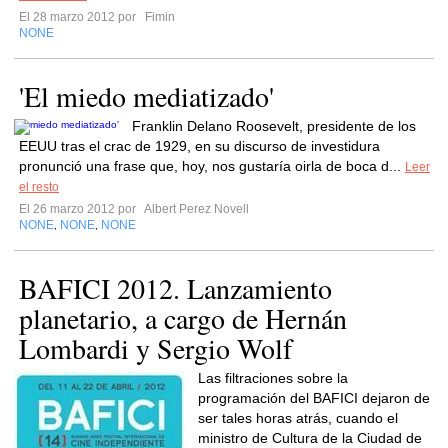
El 28 marzo 2012 por
Fimin
NONE
'El miedo mediatizado'
Franklin Delano Roosevelt, presidente de los
EEUU tras el crac de 1929, en su discurso de investidura
pronunció una frase que, hoy, nos gustaría oirla de boca d...
Leer
el resto
El 26 marzo 2012 por
Albert Perez Novell
NONE
NONE
NONE
,
,
BAFICI 2012. Lanzamiento
planetario, a cargo de Hernán
Lombardi y Sergio Wolf
Las filtraciones sobre la
programación del BAFICI dejaron de
ser tales horas atrás, cuando el
ministro de Cultura de la Ciudad de