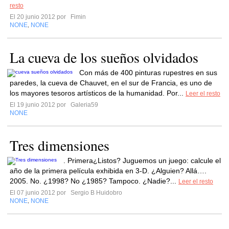
resto
El 20 junio 2012 por
Fimin
NONE
NONE
,
La cueva de los sueños olvidados
Con más de 400 pinturas rupestres en sus
paredes, la cueva de Chauvet, en el sur de Francia, es uno de
los mayores tesoros artísticos de la humanidad. Por...
Leer el resto
El 19 junio 2012 por
Galeria59
NONE
Tres dimensiones
. Primera¿Listos? Juguemos un juego: calcule el
año de la primera película exhibida en 3-D. ¿Alguien? Allá….
2005. No. ¿1998? No ¿1985? Tampoco. ¿Nadie?...
Leer el resto
El 07 junio 2012 por
Sergio B Huidobro
NONE
NONE
,