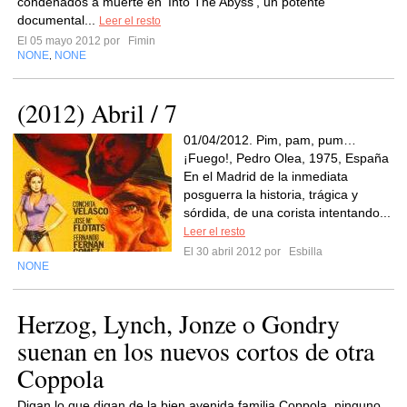
condenados a muerte en 'Into The Abyss', un potente
documental...
Leer el resto
El 05 mayo 2012 por
Fimin
NONE
NONE
,
(2012) Abril / 7
01/04/2012. Pim, pam, pum…
¡Fuego!, Pedro Olea, 1975, España
En el Madrid de la inmediata
posguerra la historia, trágica y
sórdida, de una corista intentando...
Leer el resto
El 30 abril 2012 por
Esbilla
NONE
Herzog, Lynch, Jonze o Gondry
suenan en los nuevos cortos de otra
Coppola
Digan lo que digan de la bien avenida familia Coppola, ninguno