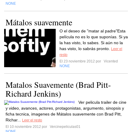
NONE
Mátalos suavemente
O el deseo de "matar al padre"Esta
película no es lo que suponías. Si ya
la has visto, lo sabes. Si aún no la
has visto, lo sabrás pronto.
Leer el
resto
El 23 noviembre 2012 por
Vicented
NONE
Matalos Suavemente (Brad Pitt-
Richard Jenkins)
Ver pelicula trailer de cine
y video, avances, actores, protagonistas, argumento, sinopsis y
ficha tecnica, imagenes de Mátalos suavemente con Brad Pitt,
Richar...
Leer el resto
El 10 noviembre 2012 por
Vercinepeliculas01
NONE