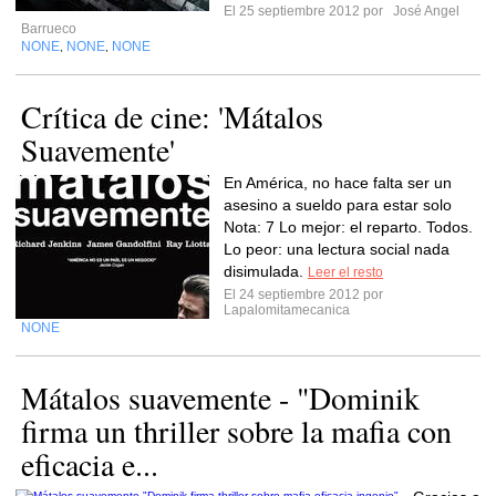
El 25 septiembre 2012 por
José Angel
Barrueco
NONE
NONE
NONE
,
,
Crítica de cine: 'Mátalos
Suavemente'
En América, no hace falta ser un
asesino a sueldo para estar solo
Nota: 7 Lo mejor: el reparto. Todos.
Lo peor: una lectura social nada
disimulada.
Leer el resto
El 24 septiembre 2012 por
Lapalomitamecanica
NONE
Mátalos suavemente - "Dominik
firma un thriller sobre la mafia con
eficacia e...