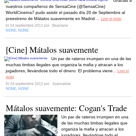
Gracias a
nuestros compañeros de SensaCine (@SensaCine)
WorldCinema7 pudo asistir el pasado día 20 de Septiembre al
preestreno de Mátalos suavemente en Madrid....
Leer el resto
El 24 septiembre 2012 por
Beaclane
NONE
NONE
,
[Cine] Mátalos suavemente
Un par de rateros irrumpen en una de las
muchas timbas ilegales que organiza la mafia y atracan a los
jugadores, llevándose todo el dinero. El problema viene...
Leer el
resto
El 24 septiembre 2012 por
Juancarbar
NONE
NONE
,
Mátalos suavemente: Cogan's Trade
Un par de rateros irrumpen en una
de las muchas timbas ilegales que
organiza la mafia y atracan a los
jugadores, llevándose todo el