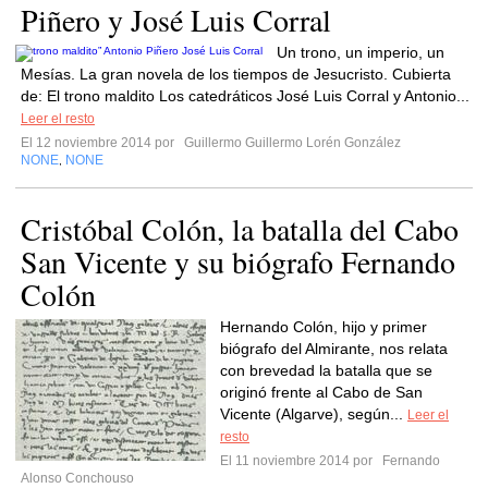
Piñero y José Luis Corral
Un trono, un imperio, un
Mesías. La gran novela de los tiempos de Jesucristo. Cubierta
de: El trono maldito Los catedráticos José Luis Corral y Antonio...
Leer el resto
El 12 noviembre 2014 por
Guillermo Guillermo Lorén González
NONE
NONE
,
Cristóbal Colón, la batalla del Cabo
San Vicente y su biógrafo Fernando
Colón
Hernando Colón, hijo y primer
biógrafo del Almirante, nos relata
con brevedad la batalla que se
originó frente al Cabo de San
Vicente (Algarve), según...
Leer el
resto
El 11 noviembre 2014 por
Fernando
Alonso Conchouso