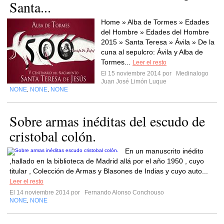
Santa...
Home » Alba de Tormes » Edades
del Hombre » Edades del Hombre
2015 » Santa Teresa » Ávila » De la
cuna al sepulcro: Ávila y Alba de
Tormes...
Leer el resto
El 15 noviembre 2014 por
Medinalogo
Juan José Limón Luque
NONE
NONE
NONE
,
,
Sobre armas inéditas del escudo de
cristobal colón.
En un manuscrito inédito
,hallado en la biblioteca de Madrid allá por el año 1950 , cuyo
titular , Colección de Armas y Blasones de Indias y cuyo auto...
Leer el resto
El 14 noviembre 2014 por
Fernando Alonso Conchouso
NONE
NONE
,