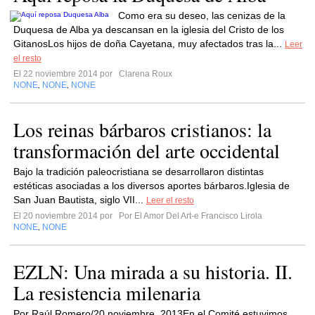
Como era su deseo, las cenizas de la
Duquesa de Alba ya descansan en la iglesia del Cristo de los
GitanosLos hijos de doña Cayetana, muy afectados tras la...
Leer
el resto
El 22 noviembre 2014 por
Clarena Roux
NONE
NONE
NONE
,
,
Los reinas bárbaros cristianos: la
transformación del arte occidental
Bajo la tradición paleocristiana se desarrollaron distintas
estéticas asociadas a los diversos aportes bárbaros.Iglesia de
San Juan Bautista, siglo VII...
Leer el resto
El 20 noviembre 2014 por
Por El Amor Del Art-e Francisco Lirola
NONE
NONE
,
EZLN: Una mirada a su historia. II.
La resistencia milenaria
Por Raúl Romero/20 noviembre, 2013En el Comité estuvimos