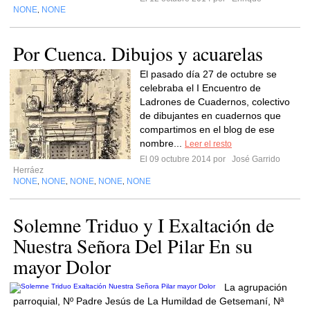
NONE
NONE
,
Por Cuenca. Dibujos y acuarelas
El pasado día 27 de octubre se
celebraba el I Encuentro de
Ladrones de Cuadernos, colectivo
de dibujantes en cuadernos que
compartimos en el blog de ese
nombre...
Leer el resto
El 09 octubre 2014 por
José Garrido
Herráez
NONE
NONE
NONE
NONE
NONE
,
,
,
,
Solemne Triduo y I Exaltación de
Nuestra Señora Del Pilar En su
mayor Dolor
La agrupación
parroquial, Nº Padre Jesús de La Humildad de Getsemaní, Nª