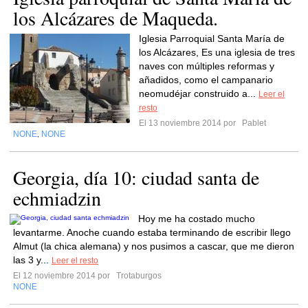
los Alcázares de Maqueda.
Iglesia Parroquial Santa María de
los Alcázares, Es una iglesia de tres
naves con múltiples reformas y
añadidos, como el campanario
neomudéjar construido a...
Leer el
resto
El 13 noviembre 2014 por
Pablet
NONE
NONE
,
Georgia, día 10: ciudad santa de
echmiadzin
Hoy me ha costado mucho
levantarme. Anoche cuando estaba terminando de escribir llego
Almut (la chica alemana) y nos pusimos a cascar, que me dieron
las 3 y...
Leer el resto
El 12 noviembre 2014 por
Trotaburgos
NONE