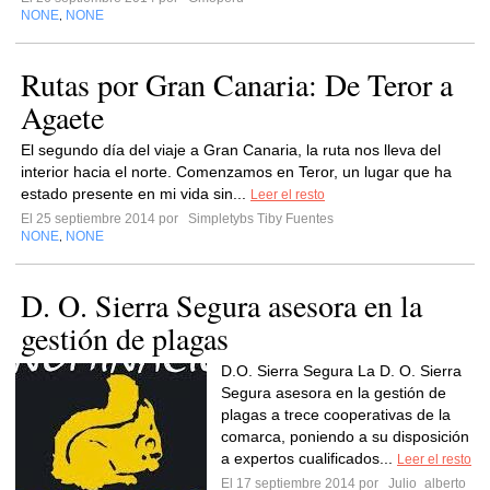
NONE
NONE
,
Rutas por Gran Canaria: De Teror a
Agaete
El segundo día del viaje a Gran Canaria, la ruta nos lleva del
interior hacia el norte. Comenzamos en Teror, un lugar que ha
estado presente en mi vida sin...
Leer el resto
El 25 septiembre 2014 por
Simpletybs Tiby Fuentes
NONE
NONE
,
D. O. Sierra Segura asesora en la
gestión de plagas
D.O. Sierra Segura La D. O. Sierra
Segura asesora en la gestión de
plagas a trece cooperativas de la
comarca, poniendo a su disposición
a expertos cualificados...
Leer el resto
El 17 septiembre 2014 por
Julio_alberto