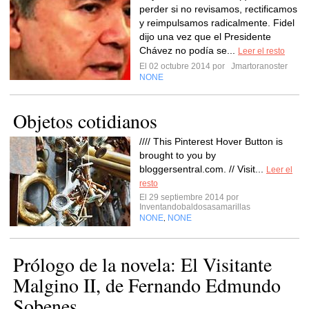
perder si no revisamos, rectificamos
y reimpulsamos radicalmente. Fidel
dijo una vez que el Presidente
Chávez no podía se...
Leer el resto
El 02 octubre 2014 por
Jmartoranoster
NONE
Objetos cotidianos
//// This Pinterest Hover Button is
brought to you by
bloggersentral.com. // Visit...
Leer el
resto
El 29 septiembre 2014 por
Inventandobaldosasamarillas
NONE
NONE
,
Prólogo de la novela: El Visitante
Malgino II, de Fernando Edmundo
Sobenes...