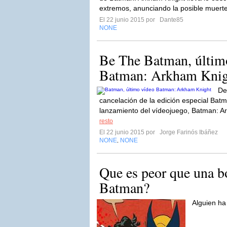
extremos, anunciando la posible muer
El 22 junio 2015 por
Dante85
NONE
Be The Batman, últim
Batman: Arkham Knig
De
cancelación de la edición especial Batmo
lanzamiento del vídeojuego, Batman: Ar
resto
El 22 junio 2015 por
Jorge Farinós Ibáñez
NONE
NONE
,
Que es peor que una b
Batman?
Alguien ha