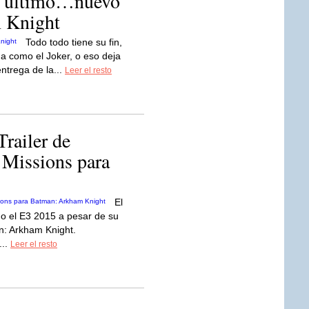
el último…nuevo
 Knight
Todo todo tiene su fin,
da como el Joker, o eso deja
entrega de la...
Leer el resto
railer de
 Missions para
El
o el E3 2015 a pesar de su
n: Arkham Knight.
...
Leer el resto