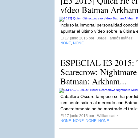
[E3 2015] Quien ríe 
vídeo Batman Arkham
incluso la inmortal personalidad conoci
apuntar el último vídeo sobre la última 
El 17 junio 2015 por
Jorge Farinós Ibáñez
NONE
NONE
,
ESPECIAL E3 2015: T
Scarecrow: Nightmare
Batman: Arkham...
Caballero Oscuro tampoco se ha perdid
inminente salida al mercado con Batma
Concretamente se ha mostrado el traile
El 17 junio 2015 por
Williamcadiz
NONE
NONE
NONE
NONE
,
,
,