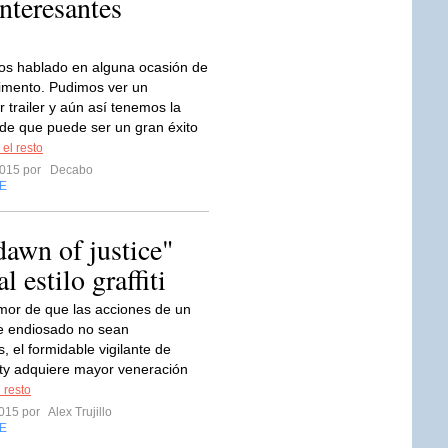
nteresantes
os hablado en alguna ocasión de
imento. Pudimos ver un
 trailer y aún así tenemos la
de que puede ser un gran éxito
 el resto
 2015 por
Decabo
E
awn of justice"
 estilo graffiti
emor de que las acciones de un
e endiosado no sean
, el formidable vigilante de
ty adquiere mayor veneración
 resto
2015 por
Alex Trujillo
E