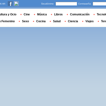
s en
Seudónimo
Contraseña
ltura y Ocio
Cine
Música
Libros
Comunicación
Tecnol
n Femenino
Sexo
Cocina
Salud
Ciencia
Viajes
Ten