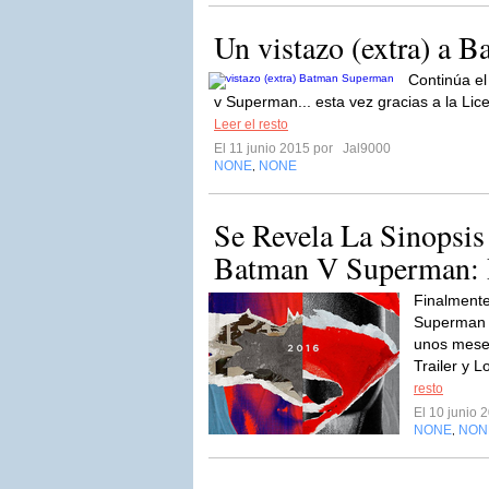
Un vistazo (extra) a 
Continúa e
v Superman... esta vez gracias a la Li
Leer el resto
El 11 junio 2015 por
Jal9000
NONE
NONE
,
Se Revela La Sinopsis
Batman V Superman: 
Finalmente
Superman l
unos meses
Trailer y 
resto
El 10 junio
NONE
NON
,