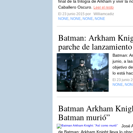
final de la trilogía de Arkham y vivir la 
Caballero Oscuro.
Leer el resto
El 23 junio 2015 por
Williamcadiz
NONE
NONE
NONE
NONE
,
,
,
Batman: Arkham Knigh
parche de lanzamiento
Batman: Ar
junio, a la
objetivo d
lo está hac
El 23 junio
NONE
NON
,
Batman Arkham Knigh
Batman murió”
José A
de Batman: Arkham Knight lleva lo obscu