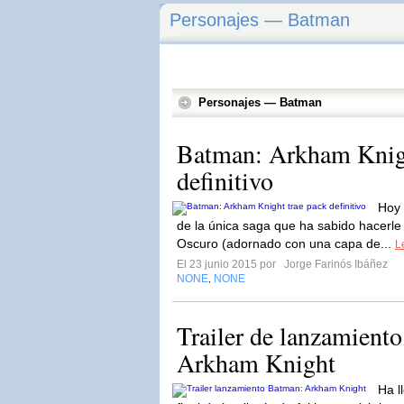
Personajes — Batman
Personajes — Batman
Batman: Arkham Knigh
definitivo
Hoy 
de la única saga que ha sabido hacerle 
Oscuro (adornado con una capa de...
L
El 23 junio 2015 por
Jorge Farinós Ibáñez
NONE
NONE
,
Trailer de lanzamient
Arkham Knight
Ha l