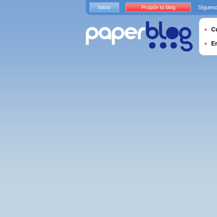
Inicio
Propón tu blog
Sígueno
Cu
E