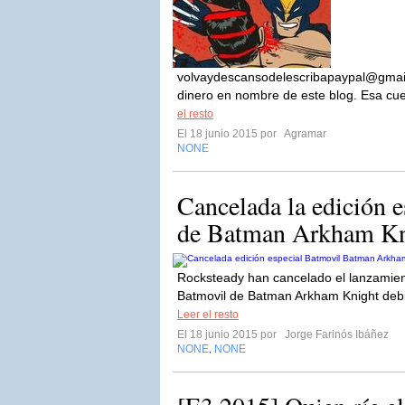
volvaydescansodelescribapaypal@gmai
dinero en nombre de este blog. Esa cue
el resto
El 18 junio 2015 por
Agramar
NONE
Cancelada la edición 
de Batman Arkham Kn
Rocksteady han cancelado el lanzamient
Batmovil de Batman Arkham Knight debido
Leer el resto
El 18 junio 2015 por
Jorge Farinós Ibáñez
NONE
NONE
,