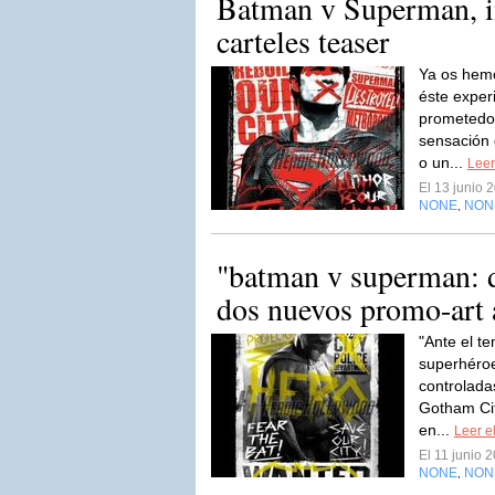
Batman v Superman, i
carteles teaser
Ya os hem
éste exper
prometedor
sensación 
o un...
Leer
El 13 junio
NONE
NON
,
"batman v superman: d
dos nuevos promo-art al
"Ante el t
superhéro
controladas
Gotham Ci
en...
Leer el
El 11 junio 
NONE
NON
,