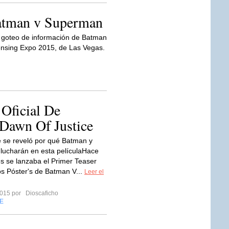
Batman v Superman
l goteo de información de Batman
censing Expo 2015, de Las Vegas.
 Oficial De
Dawn Of Justice
 se reveló por qué Batman y
ucharán en esta películaHace
 se lanzaba el Primer Teaser
Los Póster's de Batman V...
Leer el
 2015 por
Dioscaficho
E