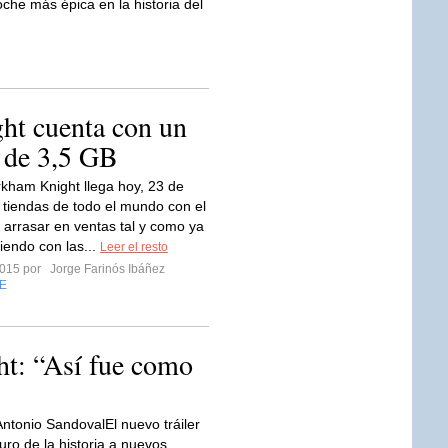
noche más épica en la historia del
t cuenta con un
 de 3,5 GB
kham Knight llega hoy, 23 de
s tiendas de todo el mundo con el
e arrasar en ventas tal y como ya
iendo con las...
Leer el resto
 2015 por
Jorge Farinós Ibáñez
E
t: “Así fue como
ntonio SandovalEl nuevo tráiler
ro de la historia a nuevos