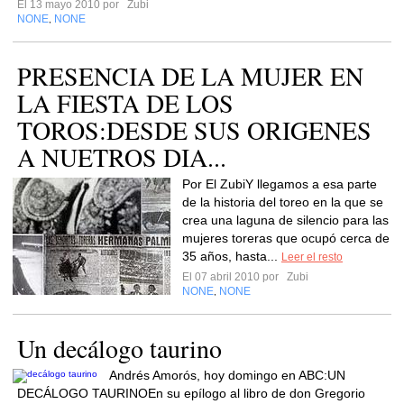
El 13 mayo 2010 por
Zubi
NONE
NONE
,
PRESENCIA DE LA MUJER EN
LA FIESTA DE LOS
TOROS:DESDE SUS ORIGENES
A NUETROS DIA...
Por El ZubiY llegamos a esa parte
de la historia del toreo en la que se
crea una laguna de silencio para las
mujeres toreras que ocupó cerca de
35 años, hasta...
Leer el resto
El 07 abril 2010 por
Zubi
NONE
NONE
,
Un decálogo taurino
Andrés Amorós, hoy domingo en ABC:UN
DECÁLOGO TAURINOEn su epílogo al libro de don Gregorio