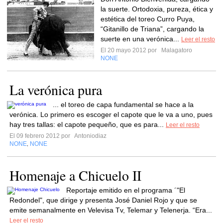
la suerte. Ortodoxia, pureza, ética y
estética del toreo Curro Puya,
“Gitanillo de Triana”, cargando la
suerte en una verónica...
Leer el resto
El 20 mayo 2012 por
Malagatoro
NONE
La verónica pura
... el toreo de capa fundamental se hace a la
verónica. Lo primero es escoger el capote que le va a uno, pues
hay tres tallas: el capote pequeño, que es para...
Leer el resto
El 09 febrero 2012 por
Antoniodiaz
NONE
NONE
,
Homenaje a Chicuelo II
Reportaje emitido en el programa ´"El
Redondel", que dirige y presenta José Daniel Rojo y que se
emite semanalmente en Velevisa Tv, Telemar y Telenerja. “Era...
Leer el resto