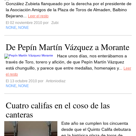
González Zubieta flanqueado por la derecha por el presidente de
la Asociación Amigos de la Plaza de Toros de Almaden, Balbino
Bejarano...
Leer el resto
El 02 noviembre 2010 por
Zubi
NONE
NONE
,
De Pepín Martín Vázquez a Morante
Hace unos días, nos enterábamos a
través de Toro, torero y afición, de que Pepín Martín Vázquez
está chunguillo, y parece que entre medallas, homenajes y...
Leer
el resto
El 13 octubre 2010 por
Antoniodiaz
NONE
NONE
,
Cuatro califas en el coso de las
canteras
Este año se cumplen los cincuenta
desde que el Quinto Califa debutara
en la histórica plaza de toros de