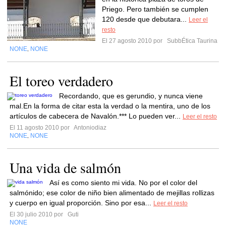
Priego. Pero también se cumplen
120 desde que debutara...
Leer el
resto
El 27 agosto 2010 por
SubbÉtica Taurina
NONE
NONE
,
El toreo verdadero
Recordando, que es gerundio, y nunca viene
mal.En la forma de citar esta la verdad o la mentira, uno de los
artículos de cabecera de Navalón.*** Lo pueden ver...
Leer el resto
El 11 agosto 2010 por
Antoniodiaz
NONE
NONE
,
Una vida de salmón
Así es como siento mi vida. No por el color del
salmónido; ese color de niño bien alimentado de mejillas rollizas
y cuerpo en igual proporción. Sino por esa...
Leer el resto
El 30 julio 2010 por
Guti
NONE