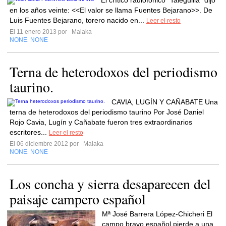
El crítico radiofónico “Taleguilla” dijo
en los años veinte: <<El valor se llama Fuentes Bejarano>>. De
Luis Fuentes Bejarano, torero nacido en...
Leer el resto
El 11 enero 2013 por
Malaka
NONE
NONE
,
Terna de heterodoxos del periodismo
taurino.
CAVIA, LUGÍN Y CAÑABATE Una
terna de heterodoxos del periodismo taurino Por José Daniel
Rojo Cavia, Lugín y Cañabate fueron tres extraordinarios
escritores...
Leer el resto
El 06 diciembre 2012 por
Malaka
NONE
NONE
,
Los concha y sierra desaparecen del
paisaje campero español
Mª José Barrera López-Chicheri El
campo bravo español pierde a una