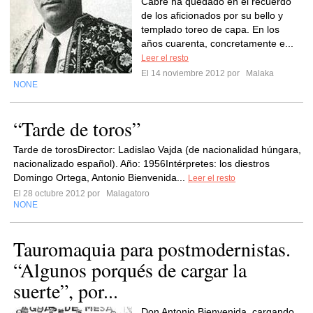
Cabré ha quedado en el recuerdo
de los aficionados por su bello y
templado toreo de capa. En los
años cuarenta, concretamente e...
Leer el resto
El 14 noviembre 2012 por
Malaka
NONE
“Tarde de toros”
Tarde de torosDirector: Ladislao Vajda (de nacionalidad húngara,
nacionalizado español). Año: 1956Intérpretes: los diestros
Domingo Ortega, Antonio Bienvenida...
Leer el resto
El 28 octubre 2012 por
Malagatoro
NONE
Tauromaquia para postmodernistas.
“Algunos porqués de cargar la
suerte”, por...
Don Antonio Bienvenida, cargando