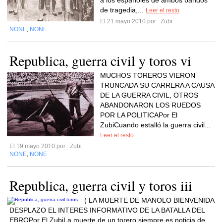
a los españoles de ambos bandos
de tragedia,...
Leer el resto
El 21 mayo 2010 por
Zubi
NONE
NONE
,
Republica, guerra civil y toros vi
MUCHOS TOREROS VIERON
TRUNCADA SU CARRERA A CAUSA
DE LA GUERRA CIVIL, OTROS
ABANDONARON LOS RUEDOS
POR LA POLITICAPor El
ZubiCuando estalló la guerra civil...
Leer el resto
El 19 mayo 2010 por
Zubi
NONE
NONE
,
Republica, guerra civil y toros iii
( LA MUERTE DE MANOLO BIENVENIDA
DESPLAZO EL INTERES INFORMATIVO DE LA BATALLA DEL
EBROPor El ZubiLa muerte de un torero siempre es noticia de