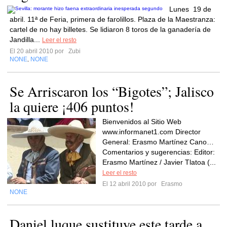
Lunes 19 de
abril. 11ª de Feria, primera de farolillos. Plaza de la Maestranza:
cartel de no hay billetes. Se lidiaron 8 toros de la ganadería de
Jandilla...
Leer el resto
El 20 abril 2010 por
Zubi
NONE
NONE
,
Se Arriscaron los “Bigotes”; Jalisco
la quiere ¡406 puntos!
Bienvenidos al Sitio Web
www.informanet1.com Director
General: Erasmo Martínez Cano…
Comentarios y sugerencias: Editor:
Erasmo Martínez / Javier Tlatoa (...
Leer el resto
El 12 abril 2010 por
Erasmo
NONE
Daniel luque sustituye este tarde a