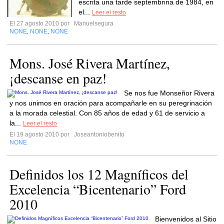
escrita una tarde septembrina de 1984, en
el...
Leer el resto
El 27 agosto 2010 por
Manuelsegura
NONE
NONE
NONE
,
,
Mons. José Rivera Martínez,
¡descanse en paz!
Se nos fue Monseñor Rivera
y nos unimos en oración para acompañarle en su peregrinación
a la morada celestial. Con 85 años de edad y 61 de servicio a
la...
Leer el resto
El 19 agosto 2010 por
Joseantoniobenito
NONE
Definidos los 12 Magníficos del
Excelencia “Bicentenario” Ford
2010
Bienvenidos al Sitio