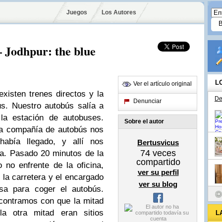
Juegos
Los Autores
– Jodhpur: the blue
L
Ver el artículo original
xisten trenes directos y la
De
Denunciar
s. Nuestro autobús salía a
la estación de autobuses.
Sobre el autor
la compañía de autobús nos
abía llegado, y allí nos
Bertusvicus
74
veces
a. Pasado 20 minutos de la
compartido
o no enfrente de la oficina,
ver su perfil
n la carretera y el encargado
ver su blog
sa para coger el autobús.
ontramos con que la mitad
la otra mitad eran sitios
L