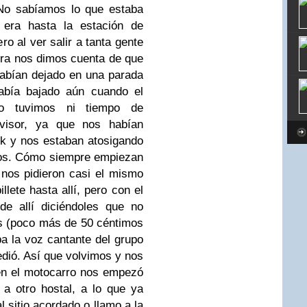
 No sabíamos lo que estaba
 era hasta la estación de
o al ver salir a tanta gente
ra nos dimos cuenta de que
abían dejado en una parada
abía bajado aún cuando el
o tuvimos ni tiempo de
visor, ya que nos habían
uk y nos estaban atosigando
los. Cómo siempre empiezan
 nos pidieron casi el mismo
llete hasta allí, pero con el
e allí diciéndoles que no
s (poco más de 50 céntimos
ba la voz cantante del grupo
edió. Así que volvimos y nos
n el motocarro nos empezó
 a otro hostal, a lo que ya
l sitio acordado o llamo a la