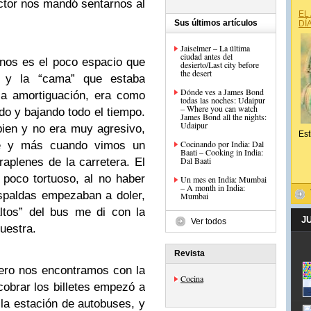
tor nos mandó sentarnos al
EL
Sus últimos artículos
DÍ
Jaiselmer – La última
ciudad antes del
nos es el poco espacio que
desierto/Last city before
the desert
a y la “cama” que estaba
Dónde ves a James Bond
la amortiguación, era como
todas las noches: Udaipur
– Where you can watch
o y bajando todo el tiempo.
James Bond all the nights:
Udaipur
ien y no era muy agresivo,
Est
Cocinando por India: Dal
te y más cuando vimos un
Baati – Cooking in India:
Dal Baati
aplenes de la carretera. El
 poco tortuoso, al no haber
Un mes en India: Mumbai
– A month in India:
spaldas empezaban a doler,
Mumbai
ltos” del bus me di con la
J
Ver todos
uestra.
Revista
pero nos encontramos con la
Cocina
obrar los billetes empezó a
 la estación de autobuses, y