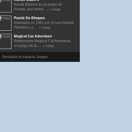
Karate Blazers es un juego de
Arcade, que forma......
Juega
Puzzle De Bloques
Inventado en 1984 por el ruso Alekséi
Pázhitnov, e......
Juega
Magical Cat Adventure
Redescubre Magical Cat Adventure,
un juego de la......
Juega
Descubrir el espacio Juegos