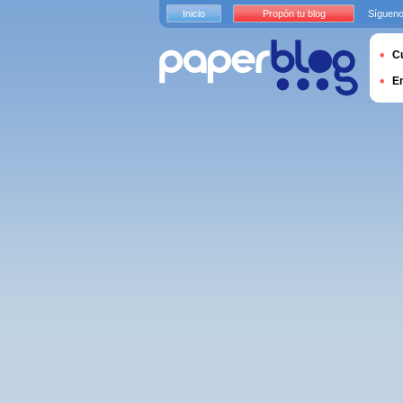
Inicio
Propón tu blog
Sígueno
Cu
E