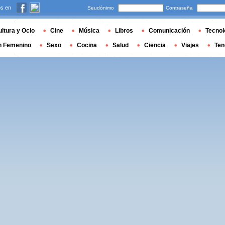
s en
Seudónimo
Contraseña
ltura y Ocio
Cine
Música
Libros
Comunicación
Tecnol
n Femenino
Sexo
Cocina
Salud
Ciencia
Viajes
Ten