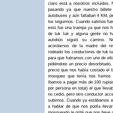
claro está a nosotros incluidos.
pasando ya que nuestro billete
autobuses y aún faltaban 4 KM, per
los seguimos. Cuando salimos fue
esto fue una trampa ya que nos h
de tuk tuk y alguna gente no h
autobús siguió su camino. N
acordarnos de la madre del re
rodeado los conductores de tuk t
para que fuéramos con uno de el
pidiéndote un precio desorbitado,
precio que nos había costado el bi
mosqueo que tenía nos fuimos d
íbamos a pagar más de 100 rupia
por persona en total) el que lleva
no cedió, pero otro conductor acc
subimos. Cuando ya estábamos e
a hablar de que nos podía llevar
mosqueado le grité que nos lleve a