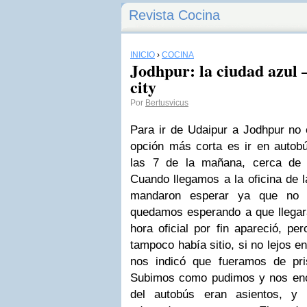
Revista Cocina
INICIO
›
COCINA
Jodhpur: la ciudad azul 
city
Por
Bertusvicus
Para ir de Udaipur a Jodhpur no e
opción más corta es ir en autobú
las 7 de la mañana, cerca de 
Cuando llegamos a la oficina de 
mandaron esperar ya que no h
quedamos esperando a que llegar
hora oficial por fin apareció, per
tampoco había sitio, si no lejos e
nos indicó que fueramos de pri
Subimos como pudimos y nos enc
del autobús eran asientos, y 