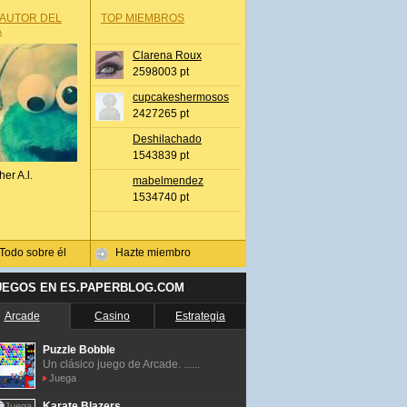
 AUTOR DEL
TOP MIEMBROS
A
Clarena Roux
2598003 pt
cupcakeshermosos
2427265 pt
Deshilachado
1543839 pt
her A.l.
mabelmendez
1534740 pt
Todo sobre él
Hazte miembro
UEGOS EN ES.PAPERBLOG.COM
Arcade
Casino
Estrategia
Puzzle Bobble
Un clásico juego de Arcade. ......
Juega
Karate Blazers