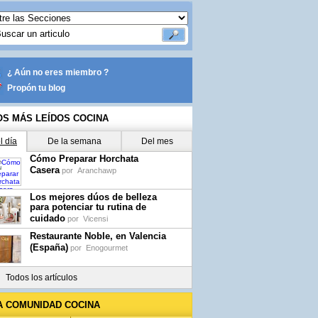
¿ Aún no eres miembro ?
Propón tu blog
OS MÁS LEÍDOS COCINA
l día
De la semana
Del mes
Cómo Preparar Horchata
Casera
por
Aranchawp
Los mejores dúos de belleza
para potenciar tu rutina de
cuidado
por
Vicensi
Restaurante Noble, en Valencia
(España)
por
Enogourmet
Todos los artículos
A COMUNIDAD COCINA