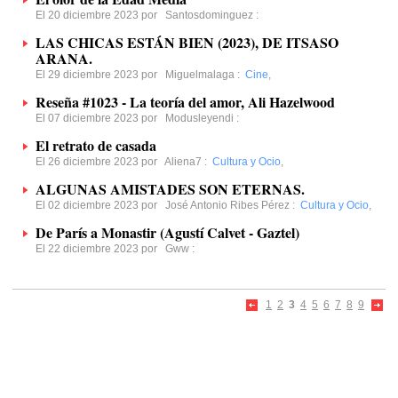
El 20 diciembre 2023 por
Santosdominguez
:
LAS CHICAS ESTÁN BIEN (2023), DE ITSASO
ARANA.
El 29 diciembre 2023 por
Miguelmalaga
:
Cine
,
Reseña #1023 - La teoría del amor, Ali Hazelwood
El 07 diciembre 2023 por
Modusleyendi
:
El retrato de casada
El 26 diciembre 2023 por
Aliena7
:
Cultura y Ocio
,
ALGUNAS AMISTADES SON ETERNAS.
El 02 diciembre 2023 por
José Antonio Ribes Pérez
:
Cultura y Ocio
,
De París a Monastir (Agustí Calvet - Gaztel)
El 22 diciembre 2023 por
Gww
:
1
2
3
4
5
6
7
8
9