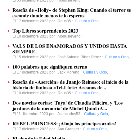
El 03 diciembre 2023 por
Modusleyendi
:
Reseña de «Holly» de Stephen King: Cuando el terror se
esconde donde menos te lo esperas
El 17 diciembre 2023 por
Rous85
:
Cultura y Ocio
,
Top Libros sorprendentes 2023
El 10 diciembre 2023 por
Modusleyendi
:
VALS DE LOS ENAMORADOS Y UNIDOS HASTA
SIEMPRE.
El 15 diciembre 2023 por
José Antonio Ribes Pérez
:
Cultura y Ocio
,
100 palabras que signifiquen eterno
El 17 diciembre 2023 por
Jack Moreno
:
Cultura y Ocio
,
Reseña de «Aserción» de Juanjo Reinoso: el inicio de la
historia de fantasía «Tel-Lúric: Arcanos de...
El 10 diciembre 2023 por
Rous85
:
Cultura y Ocio
,
Dos novelas cortas: 'Tuya' de Claudia Piñeiro, y 'Los
jardines de la memoria' de Michel Quint (A...
El 11 diciembre 2023 por
Juancarlos53
:
Cultura y Ocio
,
REBEL PRINCESS: ¡Abajo los príncipes azules!
El 17 diciembre 2023 por
Ana Granger
:
Cultura y Ocio
,
El olor de la Edad Media