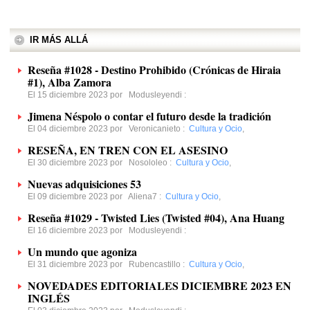
IR MÁS ALLÁ
Reseña #1028 - Destino Prohibido (Crónicas de Hiraia
#1), Alba Zamora
El 15 diciembre 2023 por
Modusleyendi
:
Jimena Néspolo o contar el futuro desde la tradición
El 04 diciembre 2023 por
Veronicanieto
:
Cultura y Ocio
,
RESEÑA, EN TREN CON EL ASESINO
El 30 diciembre 2023 por
Nosololeo
:
Cultura y Ocio
,
Nuevas adquisiciones 53
El 09 diciembre 2023 por
Aliena7
:
Cultura y Ocio
,
Reseña #1029 - Twisted Lies (Twisted #04), Ana Huang
El 16 diciembre 2023 por
Modusleyendi
:
Un mundo que agoniza
El 31 diciembre 2023 por
Rubencastillo
:
Cultura y Ocio
,
NOVEDADES EDITORIALES DICIEMBRE 2023 EN
INGLÉS