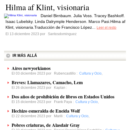
Hilma af Klint, visionaria
Daniel Birnbaum. Julia Voss. Tracey Bashkoff.
Isaac Lubelsky. Linda Dalrymple Henderson. Marco Pasi.Hilma af
Klint, visionaria.Traducción de Francisco López...
Leer el resto
El 13 diciembre 2023 por
Santosdominguez
IR MÁS ALLÁ
Aires newyorkianos
El 03 diciembre 2023 por
Rubencastillo
:
Cultura y Ocio
,
Breves: Llamazares, Camacho, Lem
El 26 diciembre 2023 por
Kaplan
:
Dos años de prohibición de libros en Estados Unidos
El 15 diciembre 2023 por
Frank Paya
:
Cultura y Ocio
,
Hechizo esmeralda de Eneida Wolf
El 22 diciembre 2023 por
Marili
:
Cultura y Ocio
,
Pobres criaturas, de Alasdair Gray