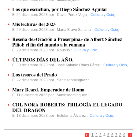
Los que escuchan, por Diego Sánchez Aguilar
El 24 diciembre 2023 por
David Pérez Vega
:
Cultura y Ocio
,
Mis lecturas del 2023
El 29 diciembre 2023 por
María Bravo Sancha
:
Cultura y Ocio
,
Reseña de»Oración a Proserpina» de Albert Sánchez
Piñol: el fin del mundo a la romana
El 29 diciembre 2023 por
Rous85
:
Cultura y Ocio
,
ÚLTIMOS DÍAS DEL AÑO.
El 30 diciembre 2023 por
José Antonio Ribes Pérez
:
Cultura y Ocio
,
Los tesoros del Prado
El 22 diciembre 2023 por
Santosdominguez
:
Mary Beard. Emperador de Roma
El 11 diciembre 2023 por
Santosdominguez
:
CDL NORA ROBERTS: TRILOGÍA EL LEGADO
DEL DRAGÓN
El 18 diciembre 2023 por
Estefanía Álvarez
:
Cultura y Ocio
,
1
2
3
4
5
6
7
8
9