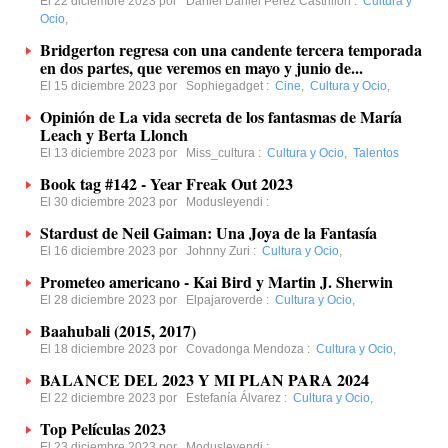
El 22 diciembre 2023 por
Daniel Daniel Pérez Castrillón
:
Cultura y
Ocio
,
Bridgerton regresa con una candente tercera temporada
en dos partes, que veremos en mayo y junio de...
El 15 diciembre 2023 por
Sophiegadget
:
Cine
,
Cultura y Ocio
,
Opinión de La vida secreta de los fantasmas de María
Leach y Berta Llonch
El 13 diciembre 2023 por
Miss_cultura
:
Cultura y Ocio
,
Talentos
Book tag #142 - Year Freak Out 2023
El 30 diciembre 2023 por
Modusleyendi
:
Stardust de Neil Gaiman: Una Joya de la Fantasía
El 16 diciembre 2023 por
Johnny Zuri
:
Cultura y Ocio
,
Prometeo americano - Kai Bird y Martin J. Sherwin
El 28 diciembre 2023 por
Elpajaroverde
:
Cultura y Ocio
,
Baahubali (2015, 2017)
El 18 diciembre 2023 por
Covadonga Mendoza
:
Cultura y Ocio
,
BALANCE DEL 2023 Y MI PLAN PARA 2024
El 22 diciembre 2023 por
Estefanía Álvarez
:
Cultura y Ocio
,
Top Películas 2023
El 23 diciembre 2023 por
Modusleyendi
: