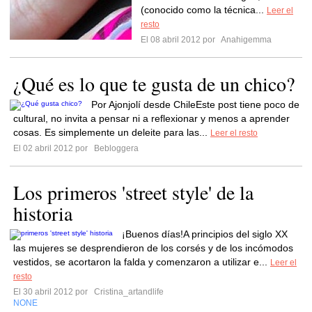
(conocido como la técnica...
Leer el
resto
El 08 abril 2012 por
Anahigemma
¿Qué es lo que te gusta de un chico?
Por Ajonjolí desde ChileEste post tiene poco de
cultural, no invita a pensar ni a reflexionar y menos a aprender
cosas. Es simplemente un deleite para las...
Leer el resto
El 02 abril 2012 por
Bebloggera
Los primeros 'street style' de la
historia
¡Buenos días!A principios del siglo XX
las mujeres se desprendieron de los corsés y de los incómodos
vestidos, se acortaron la falda y comenzaron a utilizar e...
Leer el
resto
El 30 abril 2012 por
Cristina_artandlife
NONE