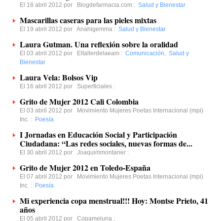
El 18 abril 2012 por
Blogdefarmacia.com
:
Salud y Bienestar
Mascarillas caseras para las pieles mixtas
El 19 abril 2012 por
Anahigemma
:
Salud y Bienestar
Laura Gutman. Una reflexión sobre la oralidad
El 03 abril 2012 por
Eltallerdelaeam
:
Comunicación
,
Salud y
Bienestar
Laura Vela: Bolsos Vip
El 16 abril 2012 por
Superficiales
:
Grito de Mujer 2012 Cali Colombia
El 03 abril 2012 por
Movimiento Mujeres Poetas Internacional (mpi)
Inc.
:
Poesía
I Jornadas en Educación Social y Participación
Ciudadana: “Las redes sociales, nuevas formas de...
El 30 abril 2012 por
Joaquimmontaner
:
Grito de Mujer 2012 en Toledo-España
El 07 abril 2012 por
Movimiento Mujeres Poetas Internacional (mpi)
Inc.
:
Poesía
Mi experiencia copa menstrual!!! Hoy: Montse Prieto, 41
años
El 05 abril 2012 por
Copameluna
: