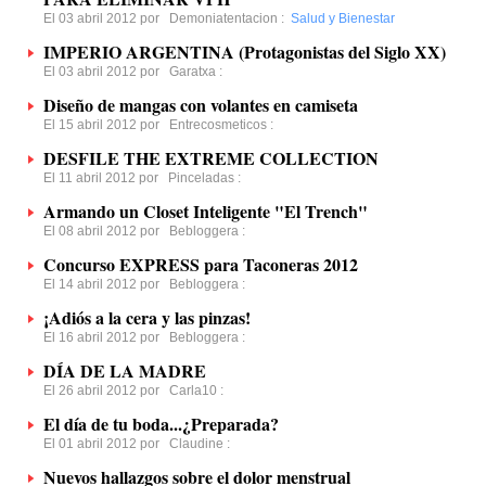
El 03 abril 2012 por
Demoniatentacion
:
Salud y Bienestar
IMPERIO ARGENTINA (Protagonistas del Siglo XX)
El 03 abril 2012 por
Garatxa
:
Diseño de mangas con volantes en camiseta
El 15 abril 2012 por
Entrecosmeticos
:
DESFILE THE EXTREME COLLECTION
El 11 abril 2012 por
Pinceladas
:
Armando un Closet Inteligente "El Trench"
El 08 abril 2012 por
Bebloggera
:
Concurso EXPRESS para Taconeras 2012
El 14 abril 2012 por
Bebloggera
:
¡Adiós a la cera y las pinzas!
El 16 abril 2012 por
Bebloggera
:
DÍA DE LA MADRE
El 26 abril 2012 por
Carla10
:
El día de tu boda...¿Preparada?
El 01 abril 2012 por
Claudine
:
Nuevos hallazgos sobre el dolor menstrual