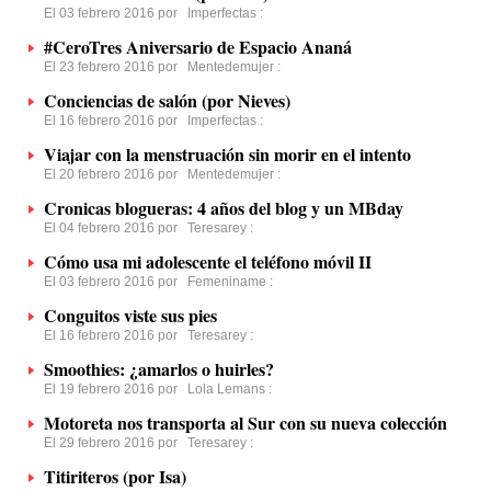
El 03 febrero 2016 por
Imperfectas
:
#CeroTres Aniversario de Espacio Ananá
El 23 febrero 2016 por
Mentedemujer
:
Conciencias de salón (por Nieves)
El 16 febrero 2016 por
Imperfectas
:
Viajar con la menstruación sin morir en el intento
El 20 febrero 2016 por
Mentedemujer
:
Cronicas blogueras: 4 años del blog y un MBday
El 04 febrero 2016 por
Teresarey
:
Cómo usa mi adolescente el teléfono móvil II
El 03 febrero 2016 por
Femeniname
:
Conguitos viste sus pies
El 16 febrero 2016 por
Teresarey
:
Smoothies: ¿amarlos o huirles?
El 19 febrero 2016 por
Lola Lemans
:
Motoreta nos transporta al Sur con su nueva colección
El 29 febrero 2016 por
Teresarey
:
Titiriteros (por Isa)