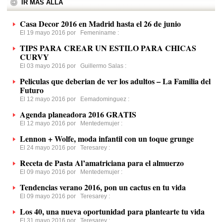
IR MÁS ALLÁ
Casa Decor 2016 en Madrid hasta el 26 de junio
El 19 mayo 2016 por
Femeniname
:
TIPS PARA CREAR UN ESTILO PARA CHICAS
CURVY
El 03 mayo 2016 por
Guillermo Salas
:
Peliculas que deberian de ver los adultos – La Familia del
Futuro
El 12 mayo 2016 por
Eemadominguez
:
Agenda planeadora 2016 GRATIS
El 12 mayo 2016 por
Mentedemujer
:
Lennon + Wolfe, moda infantil con un toque grunge
El 24 mayo 2016 por
Teresarey
:
Receta de Pasta Al’amatriciana para el almuerzo
El 09 mayo 2016 por
Mentedemujer
:
Tendencias verano 2016, pon un cactus en tu vida
El 09 mayo 2016 por
Teresarey
:
Los 40, una nueva oportunidad para plantearte tu vida
El 31 mayo 2016 por
Teresarey
: