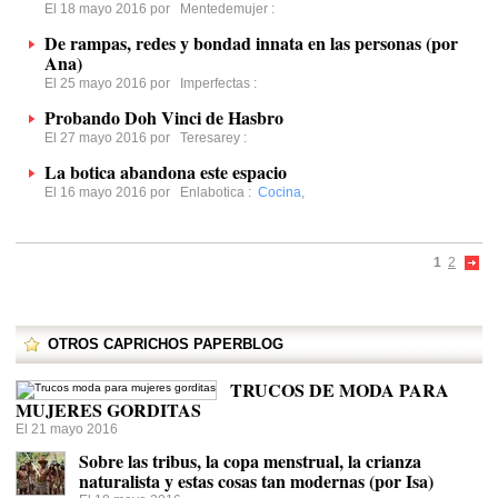
El 18 mayo 2016 por
Mentedemujer
:
De rampas, redes y bondad innata en las personas (por
Ana)
El 25 mayo 2016 por
Imperfectas
:
Probando Doh Vinci de Hasbro
El 27 mayo 2016 por
Teresarey
:
La botica abandona este espacio
El 16 mayo 2016 por
Enlabotica
:
Cocina
,
1
2
OTROS CAPRICHOS PAPERBLOG
TRUCOS DE MODA PARA
MUJERES GORDITAS
El 21 mayo 2016
Sobre las tribus, la copa menstrual, la crianza
naturalista y estas cosas tan modernas (por Isa)