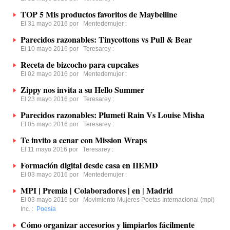
TOP 5 Mis productos favoritos de Maybelline
El 31 mayo 2016 por
Mentedemujer
:
Parecidos razonables: Tinycottons vs Pull & Bear
El 10 mayo 2016 por
Teresarey
:
Receta de bizcocho para cupcakes
El 02 mayo 2016 por
Mentedemujer
:
Zippy nos invita a su Hello Summer
El 23 mayo 2016 por
Teresarey
:
Parecidos razonables: Plumeti Rain Vs Louise Misha
El 05 mayo 2016 por
Teresarey
:
Te invito a cenar con Mission Wraps
El 11 mayo 2016 por
Teresarey
:
Formación digital desde casa en IIEMD
El 03 mayo 2016 por
Mentedemujer
:
MPI | Premia | Colaboradores | en | Madrid
El 03 mayo 2016 por
Movimiento Mujeres Poetas Internacional (mpi)
Inc.
:
Poesía
Cómo organizar accesorios y limpiarlos fácilmente