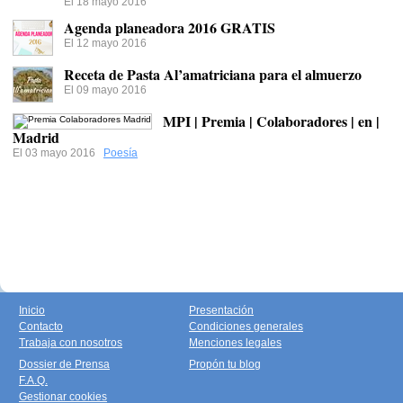
El 18 mayo 2016
Agenda planeadora 2016 GRATIS
El 12 mayo 2016
Receta de Pasta Al’amatriciana para el almuerzo
El 09 mayo 2016
MPI | Premia | Colaboradores | en |
Madrid
El 03 mayo 2016
Poesía
Inicio
Presentación
Contacto
Condiciones generales
Trabaja con nosotros
Menciones legales
Dossier de Prensa
Propón tu blog
F.A.Q.
Gestionar cookies