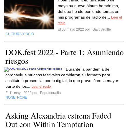
Hotel Valmont editará este 6 de
mayo su nuevo álbum homónimo,
del que he ido poniendo temas en
mis programas de radio de...
Leer el
resto
El 03 mayo 2022 por
Savoytruffle
CULTURA Y OCIO
DOK.fest 2022 - Parte 1: Asumiendo
riesgos
Durante la pandemia del
coronavirus muchos festivales cambiaron su formato para
sustituir lo presencial por lo digital, lo que provocó en la mayor
parte de los...
Leer el resto
El 11 mayo 2022 por
Enprimerafila
NONE
NONE
,
Asking Alexandria estrena Faded
Out con Within Temptation