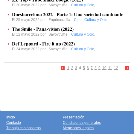
El 20 mayo 2022 por
Savoytruffle
:
Cultura y Ocio
,
Docsbarcelona 2022 - Parte 1: Una sociedad cambiante
El 25 mayo 2022 por
Enprimerafila
:
Cine
,
Cultura y Ocio
,
The Smile - Pana-vision (2022)
El 12 mayo 2022 por
Savoytruffle
:
Cultura y Ocio
,
Def Leppard - Fire it up (2022)
El 24 mayo 2022 por
Savoytruffle
:
Cultura y Ocio
,
1
2
3
4
5
6
7
8
9
10
11
12
...
Inicio
Presentación
Contacto
Condiciones generales
Trabaja con nosotros
Menciones legales