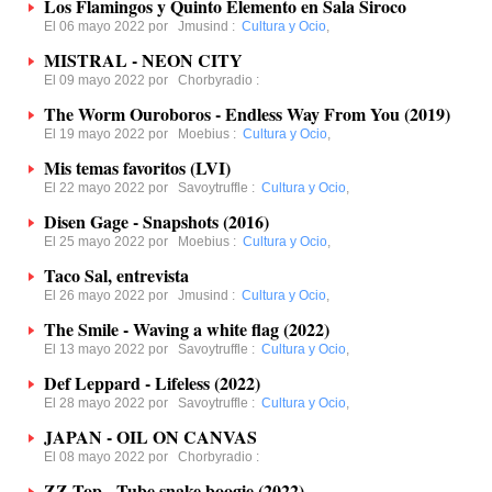
Los Flamingos y Quinto Elemento en Sala Siroco
El 06 mayo 2022 por
Jmusind
:
Cultura y Ocio
,
MISTRAL - NEON CITY
El 09 mayo 2022 por
Chorbyradio
:
The Worm Ouroboros - Endless Way From You (2019)
El 19 mayo 2022 por
Moebius
:
Cultura y Ocio
,
Mis temas favoritos (LVI)
El 22 mayo 2022 por
Savoytruffle
:
Cultura y Ocio
,
Disen Gage - Snapshots (2016)
El 25 mayo 2022 por
Moebius
:
Cultura y Ocio
,
Taco Sal, entrevista
El 26 mayo 2022 por
Jmusind
:
Cultura y Ocio
,
The Smile - Waving a white flag (2022)
El 13 mayo 2022 por
Savoytruffle
:
Cultura y Ocio
,
Def Leppard - Lifeless (2022)
El 28 mayo 2022 por
Savoytruffle
:
Cultura y Ocio
,
JAPAN - OIL ON CANVAS
El 08 mayo 2022 por
Chorbyradio
:
ZZ Top - Tube snake boogie (2022)