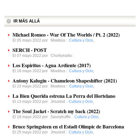
IR MÁS ALLÁ
Michael Romeo - War Of The Worlds / Pt. 2 (2022)
El 05 mayo 2022 por
Moebius
:
Cultura y Ocio
,
SERCH - POST
El 07 mayo 2022 por
Chorbyradio
:
Los Espiritus - Agua Ardiente (2017)
El 18 mayo 2022 por
Moebius
:
Cultura y Ocio
,
Antony Kalugin - Chameleon Shapeshifter (2021)
El 23 mayo 2022 por
Moebius
:
Cultura y Ocio
,
La Bien Querida estrena La Perra del Hortelano
El 13 mayo 2022 por
Jmusind
:
Cultura y Ocio
,
The Soul Jacket - Scratch my back (2022)
El 19 mayo 2022 por
Savoytruffle
:
Cultura y Ocio
,
Bruce Springsteen en el Estadi Olimpic de Barcelona
El 25 mayo 2022 por
Jmusind
:
Cultura y Ocio
,