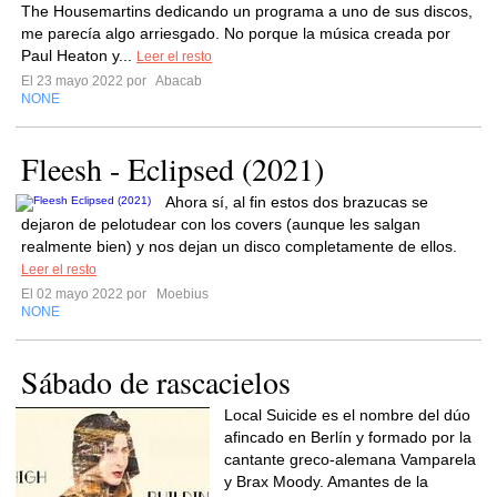
The Housemartins dedicando un programa a uno de sus discos,
me parecía algo arriesgado. No porque la música creada por
Paul Heaton y...
Leer el resto
El 23 mayo 2022 por
Abacab
NONE
Fleesh - Eclipsed (2021)
Ahora sí, al fin estos dos brazucas se
dejaron de pelotudear con los covers (aunque les salgan
realmente bien) y nos dejan un disco completamente de ellos.
Leer el resto
El 02 mayo 2022 por
Moebius
NONE
Sábado de rascacielos
Local Suicide es el nombre del dúo
afincado en Berlín y formado por la
cantante greco-alemana Vamparela
y Brax Moody. Amantes de la