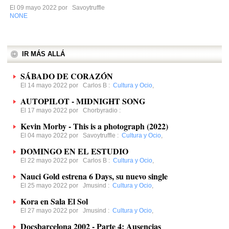
El 09 mayo 2022 por
Savoytruffle
NONE
IR MÁS ALLÁ
SÁBADO DE CORAZÓN
El 14 mayo 2022 por
Carlos B
:
Cultura y Ocio
,
AUTOPILOT - MIDNIGHT SONG
El 17 mayo 2022 por
Chorbyradio
:
Kevin Morby - This is a photograph (2022)
El 04 mayo 2022 por
Savoytruffle
:
Cultura y Ocio
,
DOMINGO EN EL ESTUDIO
El 22 mayo 2022 por
Carlos B
:
Cultura y Ocio
,
Nauci Gold estrena 6 Days, su nuevo single
El 25 mayo 2022 por
Jmusind
:
Cultura y Ocio
,
Kora en Sala El Sol
El 27 mayo 2022 por
Jmusind
:
Cultura y Ocio
,
Docsbarcelona 2002 - Parte 4: Ausencias