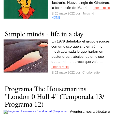
ilustrarlo. Nuevo single de Ginebras,
la formación de Madrid...
Leer el resto
El 26 mayo 2022 por
Jmusind
NONE
Simple minds - life in a day
En 1979 debutaba el grupo escocés
con un disco que si bien aún no
mostraba nada lo que harían en
posteriores trabajos, es un disco
que a mi me parece que vale l...
Leer el resto
El 21 mayo 2022 por
Chorbyradio
Programa The Housemartins
"London 0 Hull 4" (Temporada 13/
Programa 12)
Aventurarnos a tributar a