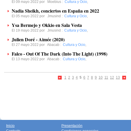
El 09 mayo 2022 por
Moebius
:
Cultura y Ocio
,
Nadia Sheikh, conciertos en España en 2022
El 05 mayo 2022 por
Jmusind
:
Cultura y Ocio
,
Ysa Bermejo y Okkio en Sala Vesta
El 19 mayo 2022 por
Jmusind
:
Cultura y Ocio
,
Julien Doré - Aimée (2020)
El 27 mayo 2022 por
Abacab
:
Cultura y Ocio
,
Falco - Out Of The Dark (Into The Light) (1998)
El 13 mayo 2022 por
Abacab
:
Cultura y Ocio
,
1
2
3
4
5
6
7
8
9
10
11
12
13
Inicio
Presentación