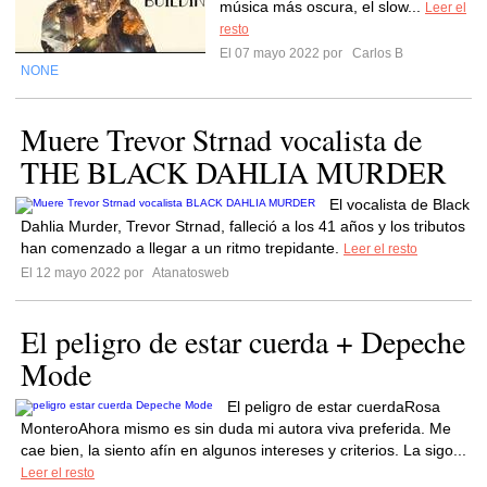
música más oscura, el slow...
Leer el
resto
El 07 mayo 2022 por
Carlos B
NONE
Muere Trevor Strnad vocalista de
THE BLACK DAHLIA MURDER
El vocalista de Black
Dahlia Murder, Trevor Strnad, falleció a los 41 años y los tributos
han comenzado a llegar a un ritmo trepidante.
Leer el resto
El 12 mayo 2022 por
Atanatosweb
El peligro de estar cuerda + Depeche
Mode
El peligro de estar cuerdaRosa
MonteroAhora mismo es sin duda mi autora viva preferida. Me
cae bien, la siento afín en algunos intereses y criterios. La sigo...
Leer el resto