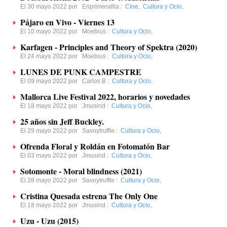
El 30 mayo 2022 por
Enprimerafila
:
Cine
,
Cultura y Ocio
,
Pájaro en Vivo - Viernes 13
El 10 mayo 2022 por
Moebius
:
Cultura y Ocio
,
Karfagen - Principles and Theory of Spektra (2020)
El 24 mayo 2022 por
Moebius
:
Cultura y Ocio
,
LUNES DE PUNK CAMPESTRE
El 09 mayo 2022 por
Carlos B
:
Cultura y Ocio
,
Mallorca Live Festival 2022, horarios y novedades
El 18 mayo 2022 por
Jmusind
:
Cultura y Ocio
,
25 años sin Jeff Buckley.
El 29 mayo 2022 por
Savoytruffle
:
Cultura y Ocio
,
Ofrenda Floral y Roldán en Fotomatón Bar
El 03 mayo 2022 por
Jmusind
:
Cultura y Ocio
,
Sotomonte - Moral blindness (2021)
El 28 mayo 2022 por
Savoytruffle
:
Cultura y Ocio
,
Cristina Quesada estrena The Only One
El 18 mayo 2022 por
Jmusind
:
Cultura y Ocio
,
Uzu - Uzu (2015)