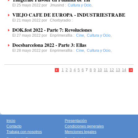
El 25 mayo 2022 por
Jmusind
:
Cultura y Ocio
,
VIEJO CAFE DE EUROPA - INDUSTRIESTRABE
El 21 mayo 2022 por
Chorbyradio
:
DOK.fest 2022 - Parte 7: Revoluciones
El 27 mayo 2022 por
Enprimerafila
:
Cine
,
Cultura y Ocio
,
Docsbarcelona 2022 - Parte 3: Ellas
El 28 mayo 2022 por
Enprimerafila
:
Cine
,
Cultura y Ocio
,
1
2
3
4
5
6
7
8
9
10
11
12
13
14
Inicio
Presentación
Contacto
Condiciones generales
Trabaja con nosotros
Menciones legales