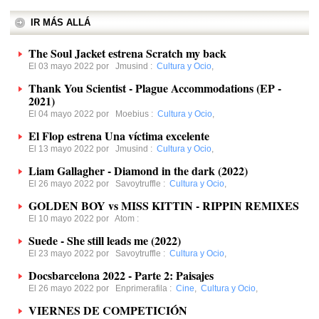
IR MÁS ALLÁ
The Soul Jacket estrena Scratch my back
El 03 mayo 2022 por
Jmusind
:
Cultura y Ocio
,
Thank You Scientist - Plague Accommodations (EP -
2021)
El 04 mayo 2022 por
Moebius
:
Cultura y Ocio
,
El Flop estrena Una víctima excelente
El 13 mayo 2022 por
Jmusind
:
Cultura y Ocio
,
Liam Gallagher - Diamond in the dark (2022)
El 26 mayo 2022 por
Savoytruffle
:
Cultura y Ocio
,
GOLDEN BOY vs MISS KITTIN - RIPPIN REMIXES
El 10 mayo 2022 por
Atom
:
Suede - She still leads me (2022)
El 23 mayo 2022 por
Savoytruffle
:
Cultura y Ocio
,
Docsbarcelona 2022 - Parte 2: Paisajes
El 26 mayo 2022 por
Enprimerafila
:
Cine
,
Cultura y Ocio
,
VIERNES DE COMPETICIÓN