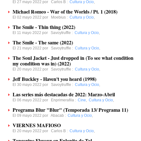
El 27 mayo 2022 por
Carlos B
:
Cultura y Ocio
,
Michael Romeo - War of the Worlds / Pt. 1 (2018)
El 02 mayo 2022 por
Moebius
:
Cultura y Ocio
,
The Smile - Thin thing (2022)
El 11 mayo 2022 por
Savoytruffle
:
Cultura y Ocio
,
The Smile - The same (2022)
El 21 mayo 2022 por
Savoytruffle
:
Cultura y Ocio
,
The Soul Jacket - Just dropped in (To see what condition
my condition was in) (2022)
El 20 mayo 2022 por
Savoytruffle
:
Cultura y Ocio
,
Jeff Buckley - Haven't you heard (1998)
El 30 mayo 2022 por
Savoytruffle
:
Cultura y Ocio
,
Las series más destacadas de 2022: Marzo-Abril
El 06 mayo 2022 por
Enprimerafila
:
Cine
,
Cultura y Ocio
,
Programa Blur "Blur" (Temporada 13/ Programa 11)
El 09 mayo 2022 por
Abacab
:
Cultura y Ocio
,
VIERNES MAFIOSO
El 20 mayo 2022 por
Carlos B
:
Cultura y Ocio
,
Tangerine Flavour en Fulanita de Tal