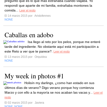
preguntó qué es lo que más extrañaba cuando viajaba. Yo
respondí que aparte de mi familia, extrañaba montones la
comida...
Leer el resto
El 14 marzo 2015 por
Aristofennes
NONE
Caballas en adobo
Isa llego al reto por los pelos, porque me enteré
tarde del ingrediente. No obstante aquí está mi participación a
este Reto a ver que te parece?.
Leer el resto
El 13 marzo 2015 por
Orquidea
NONE
My week in photos #1
Holisín my darlings, ¿como han estado en sus
últimos días de verano? Digo verano porque hoy comienza
Marzo y con ello a la mayoría se nos acaban las vacas y...
Leer el
resto
El 02 marzo 2015 por
Javiera
NONE
NONE
,