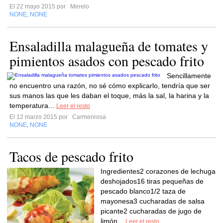
El 22 mayo 2015 por
Merelo
NONE
NONE
,
Ensaladilla malagueña de tomates y
pimientos asados con pescado frito
Sencillamente
no encuentro una razón, no sé cómo explicarlo, tendría que ser
sus manos las que les daban el toque, más la sal, la harina y la
temperatura...
Leer el resto
El 12 marzo 2015 por
Carmenrosa
NONE
NONE
,
Tacos de pescado frito
Ingredientes2 corazones de lechuga
deshojados16 tiras pequeñas de
pescado blanco1/2 taza de
mayonesa3 cucharadas de salsa
picante2 cucharadas de jugo de
limón...
Leer el resto