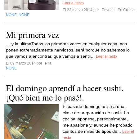
Leer el resto
El 23 marzo 2014 por
Envuelta En Crema
NONE
NONE
,
Mi primera vez
… y la ultimaTodas las primeras veces en cualquier cosa, nos
ponen extremadamente nerviosos, será porque no sabemos lo
que vamos a encontrar, que vamos a sentir...
Leer el resto
El 09 marzo 2014 por
Pita
NONE
El domingo aprendí a hacer sushi.
¡Qué bien me lo pasé!.
El pasado domingo asistí a una
clase de preparación de sushi. La
cocina japonesa, personalmente,
me apasiona y, aunque he probado
cientos de miles de tipos de...
Leer el
resto