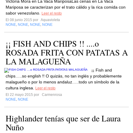
Victoria Mora en La Vaca MariposaLas cenas en La Vaca
Mariposa se caracterizan por el trato cálido y la rica comida con
sabor venezolano.
Leer el resto
El 08 junio 2015 por
Aquavioleta
NONE
NONE
NONE
NONE
,
,
,
¡¡ FISH AND CHIPS !! ....o
ROSADA FRITA CON PATATAS A
LA MALAGUEÑA
¡¡ Fish and
chips…..so english !! O quizás, no tan inglés y probablemente
malagueño o por lo menos andaluz…..todo un símbolo de la
cultura inglesa.
Leer el resto
El 22 mayo 2015 por
Carmenrosa
NONE
NONE
,
Highlander tenías que ser de Laura
Nuño