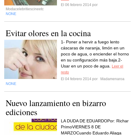
El 06 febrero 2014 por
Modacelebritiescineetc
NONE
Evitar olores en la cocina
1- Poner a hervir a fuego lento
cáscaras de naranja, limón en un
poco de agua, o enciender el horno
en su configuración más baja.2-
Usar en un poco de agua.
Leer el
resto
El 04 febrero 2014 por
Madamenaroa
NONE
Nuevo lanzamiento en bizarro
ediciones
LA DUDA DE EDUARDOPor: Richar
PrimoVIERNES 8 DE
MARZOCuando Eduardo Aliaga