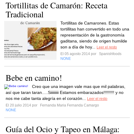
Tortillitas de Camarón: Receta
Tradicional
Tortillitas de Camarones. Estas
tortillitas han convertido en todo una
representación de la gastronomía
gaditana, siendo de origen humilde
son a día de hoy...
Leer el resto
El 05 agosto 2014 por
Spanishfoods
NONE
Bebe en camino!
Creo que una imagen vale mas que mil palabras,
así que taran taran.....Siiiiiiiii Estamos embarazados!!!!!!!!! y no
nos me cabe tanta alegría en el corazón...
Leer el resto
El 20 julio 2014 por
Fernanda Maria Fernanda Camargo
NONE
Guía del Ocio y Tapeo en Málaga: