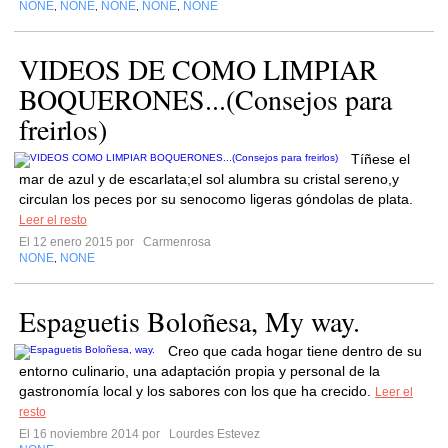
NONE
NONE
NONE
NONE
NONE
,
,
,
,
VIDEOS DE COMO LIMPIAR
BOQUERONES...(Consejos para
freirlos)
Tíñese el
mar de azul y de escarlata;el sol alumbra su cristal sereno,y
circulan los peces por su senocomo ligeras góndolas de plata.
Leer el resto
El 12 enero 2015 por
Carmenrosa
NONE
NONE
,
Espaguetis Boloñesa, My way.
Creo que cada hogar tiene dentro de su
entorno culinario, una adaptación propia y personal de la
gastronomía local y los sabores con los que ha crecido.
Leer el
resto
El 16 noviembre 2014 por
Lourdes Estevez