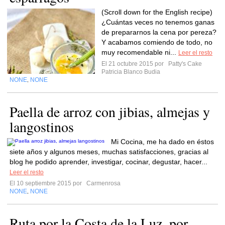
(Scroll down for the English recipe)
¿Cuántas veces no tenemos ganas
de prepararnos la cena por pereza?
Y acabamos comiendo de todo, no
muy recomendable ni...
Leer el resto
El 21 octubre 2015 por
Patty's Cake
Patricia Blanco Budia
NONE
NONE
,
Paella de arroz con jibias, almejas y
langostinos
Mi Cocina, me ha dado en éstos
siete años y algunos meses, muchas satisfacciones, gracias al
blog he podido aprender, investigar, cocinar, degustar, hacer...
Leer el resto
El 10 septiembre 2015 por
Carmenrosa
NONE
NONE
,
Ruta por la Costa de la Luz, por