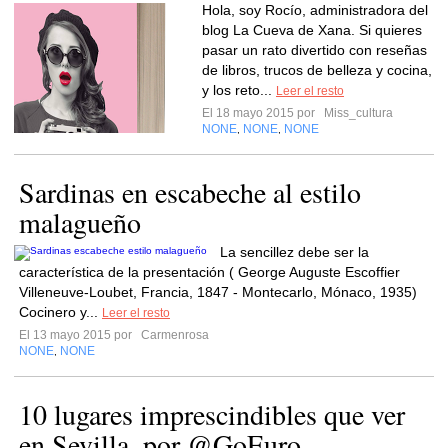
Hola, soy Rocío, administradora del
blog La Cueva de Xana. Si quieres
pasar un rato divertido con reseñas
de libros, trucos de belleza y cocina,
y los reto...
Leer el resto
El 18 mayo 2015 por
Miss_cultura
NONE
NONE
NONE
,
,
Sardinas en escabeche al estilo
malagueño
La sencillez debe ser la
característica de la presentación ( George Auguste Escoffier
Villeneuve-Loubet, Francia, 1847 - Montecarlo, Mónaco, 1935)
Cocinero y...
Leer el resto
El 13 mayo 2015 por
Carmenrosa
NONE
NONE
,
10 lugares imprescindibles que ver
en Sevilla, por @GoEuro