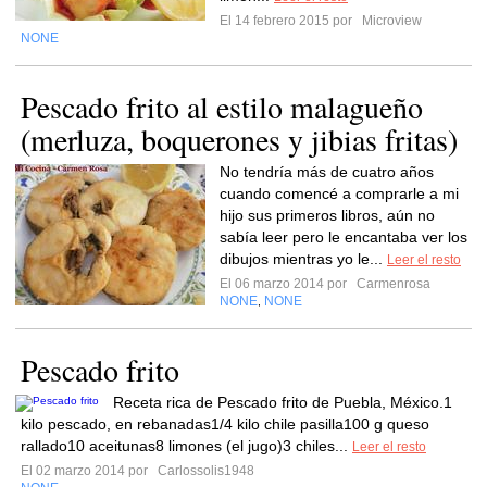
El 14 febrero 2015 por
Microview
NONE
Pescado frito al estilo malagueño
(merluza, boquerones y jibias fritas)
No tendría más de cuatro años
cuando comencé a comprarle a mi
hijo sus primeros libros, aún no
sabía leer pero le encantaba ver los
dibujos mientras yo le...
Leer el resto
El 06 marzo 2014 por
Carmenrosa
NONE
NONE
,
Pescado frito
Receta rica de Pescado frito de Puebla, México.1
kilo pescado, en rebanadas1/4 kilo chile pasilla100 g queso
rallado10 aceitunas8 limones (el jugo)3 chiles...
Leer el resto
El 02 marzo 2014 por
Carlossolis1948