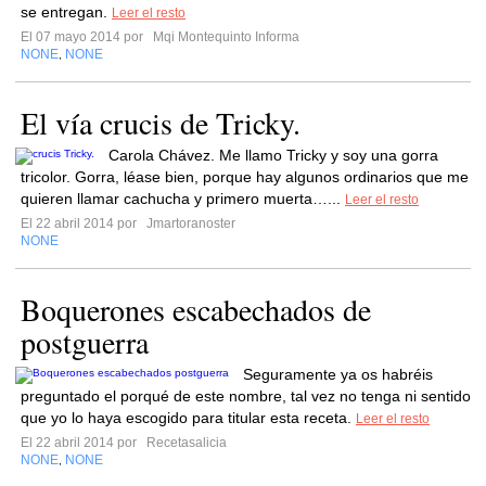
se entregan.
Leer el resto
El 07 mayo 2014 por
Mqi Montequinto Informa
NONE
NONE
,
El vía crucis de Tricky.
Carola Chávez. Me llamo Tricky y soy una gorra
tricolor. Gorra, léase bien, porque hay algunos ordinarios que me
quieren llamar cachucha y primero muerta…...
Leer el resto
El 22 abril 2014 por
Jmartoranoster
NONE
Boquerones escabechados de
postguerra
Seguramente ya os habréis
preguntado el porqué de este nombre, tal vez no tenga ni sentido
que yo lo haya escogido para titular esta receta.
Leer el resto
El 22 abril 2014 por
Recetasalicia
NONE
NONE
,