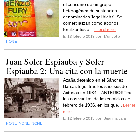
el consumo de un grupo
heterogéneo de sustancias
denominadas 'legal highs'. Se
comercializan como abonos,
fertilizantes o...
Leer el resto
El 13 febrero 2013 por
Mundotlp
NONE
Juan Soler-Espiauba y Soler-
Espiauba 2: Una cita con la muerte
Azaña detenido en el Sánchez
Barcáiztegui tras los sucesos de
Asturias en 1934... ANTERIORTras
las dos vueltas de los comicios de
febrero de 1936, en los que...
Leer el
resto
El 12 febrero 2013 por
Juanmalcala
NONE
NONE
NONE
,
,