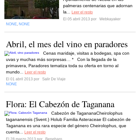
palmeras centenarias que adornan
la...
Leer el resto
El 05 abril 2013 por
Webkayaker
NONE
NONE
,
Abril, el mes del vino en paradores
Cenas maridaje, visitas a bodegas, spa con
uvas y muchas más sorpresas… * Con la llegada de la
primavera, Paradores tematiza toda su oferta en torno al
mundo...
Leer el resto
El 01 abril 2013 por
Salir De Viaje
NONE
Flora: El Cabezón de Taganana
Cabezón de TagananaCheirolophus
tagananensis (Svent.) Holub Familia Asteraceae El cabezón de
Taganana es una rara especie del género Cheirolophus, que
cuenta...
Leer el resto
El 28 marzo 2013 por
Beneharo