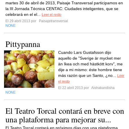
martes 30 de abril de 2013, Paisaje Transversal participamos en
la III Jornada Técnica CENTAC: Ciudades inteligentes, que se
celebrará en el el...
Leer el resto
El 29 abril 2013 por
Paisajetransversal
NONE
Pittypanna
Cuando Lars Gustafsson dijo
aquello de "Sverige är mycket mer
än Ikea och med hästkött korv", me
dije a mi mismo: éste hombre tiene
más razón que un Santo, ¿no...
Leer
el resto
El 22 abril 2013 por
Aishakandisha
NONE
El Teatro Torcal contará en breve con
una plataforma para mejorar su...
El Teatro Torcal contará en próximos días con una plataforma