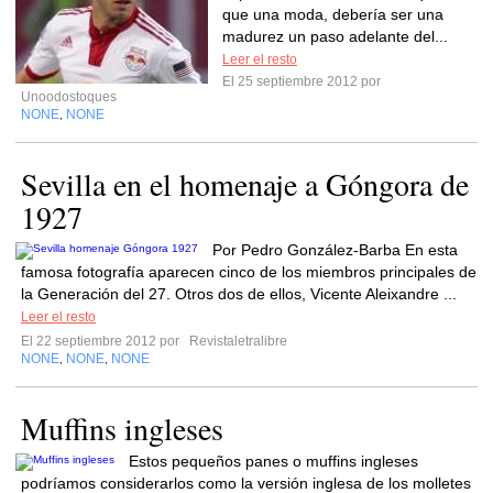
que una moda, debería ser una
madurez un paso adelante del...
Leer el resto
El 25 septiembre 2012 por
Unoodostoques
NONE
NONE
,
Sevilla en el homenaje a Góngora de
1927
Por Pedro González-Barba En esta
famosa fotografía aparecen cinco de los miembros principales de
la Generación del 27. Otros dos de ellos, Vicente Aleixandre ...
Leer el resto
El 22 septiembre 2012 por
Revistaletralibre
NONE
NONE
NONE
,
,
Muffins ingleses
Estos pequeños panes o muffins ingleses
podríamos considerarlos como la versión inglesa de los molletes