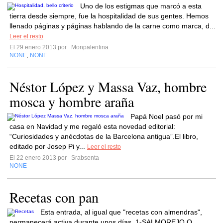
Uno de los estigmas que marcó a esta
tierra desde siempre, fue la hospitalidad de sus gentes. Hemos
llenado páginas y páginas hablando de la carne como marca, d...
Leer el resto
El 29 enero 2013 por
Monpalentina
NONE
NONE
,
Néstor López y Massa Vaz, hombre
mosca y hombre araña
Papá Noel pasó por mi
casa en Navidad y me regaló esta novedad editorial:
“Curiosidades y anécdotas de la Barcelona antigua”.El libro,
editado por Josep Pi y...
Leer el resto
El 22 enero 2013 por
Srabsenta
NONE
Recetas con pan
Esta entrada, al igual que "recetas con almendras",
permanecerá activa durante unos días. 1-SALMOREJO O