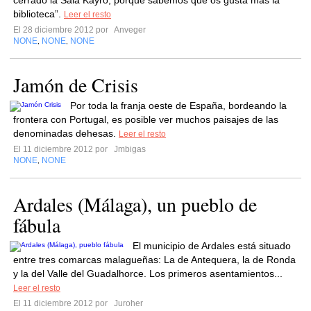
cerrado la Sala Kayro, porque sabemos que os gusta más la
biblioteca”.
Leer el resto
El 28 diciembre 2012 por
Anveger
NONE
NONE
NONE
,
,
Jamón de Crisis
Por toda la franja oeste de España, bordeando la
frontera con Portugal, es posible ver muchos paisajes de las
denominadas dehesas.
Leer el resto
El 11 diciembre 2012 por
Jmbigas
NONE
NONE
,
Ardales (Málaga), un pueblo de
fábula
El municipio de Ardales está situado
entre tres comarcas malagueñas: La de Antequera, la de Ronda
y la del Valle del Guadalhorce. Los primeros asentamientos...
Leer el resto
El 11 diciembre 2012 por
Juroher