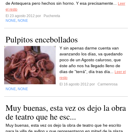
de Antequera pero hechos sin horno. Y esa precisamente...
Leer
el resto
El 23 agosto 2012 por
Puchereta
NONE
NONE
,
Pulpitos encebollados
Y sin apenas darme cuenta van
avanzando los días, va quedando
poco de un Agosto caluroso, que
éste año nos ha llegado lleno de
días de ”terrá”, día tras día...
Leer el
resto
El 16 agosto 2012 por
Carmenrosa
NONE
NONE
,
Muy buenas, esta vez os dejo la obra
de teatro que he esc...
Muy buenas, esta vez os dejo la obra de teatro que he escrito
para la villa de ayllon y que representaron en mitad de la plaza