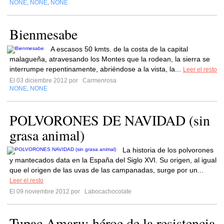
NONE
NONE
NONE
,
,
Bienmesabe
A escasos 50 kmts. de la costa de la capital
malagueña, atravesando los Montes que la rodean, la sierra se
interrumpe repentinamente, abriéndose a la vista, la...
Leer el resto
El 03 diciembre 2012 por
Carmenrosa
NONE
NONE
,
POLVORONES DE NAVIDAD (sin
grasa animal)
La historia de los polvorones
y mantecados data en la España del Siglo XVI. Su origen, al igual
que el origen de las uvas de las campanadas, surge por un...
Leer el resto
El 09 noviembre 2012 por
Labocachocolate
Tupac Amaru: héroe de la resistencia