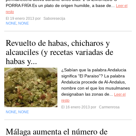
PORRA FRÍA Es un plato de origen humilde, a base de...
Leer el
resto
El 19 enero 2013 por
Saboresecija
NONE
NONE
,
Revuelto de habas, chicharos y
alcauciles (y recetas variadas de
habas y...
¿Sabían que la palabra Andalucia
significa “El Paraiso”? La palabra
Andalucia procede de Al-Andalus,
nombre con el que los musulmanes
designaban las zonas de...
Leer el
resto
El 16 enero 2013 por
Carmenrosa
NONE
NONE
,
Málaga aumenta el número de