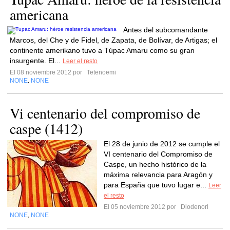
americana
Antes del subcomandante
Marcos, del Che y de Fidel, de Zapata, de Bolívar, de Artigas; el
continente amerikano tuvo a Túpac Amaru como su gran
insurgente. El...
Leer el resto
El 08 noviembre 2012 por
Tetenoemi
NONE
NONE
,
Vi centenario del compromiso de
caspe (1412)
El 28 de junio de 2012 se cumple el
VI centenario del Compromiso de
Caspe, un hecho histórico de la
máxima relevancia para Aragón y
para España que tuvo lugar e...
Leer
el resto
El 05 noviembre 2012 por
Diodenorl
NONE
NONE
,