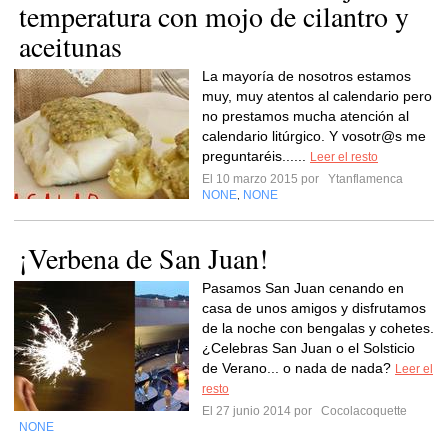
temperatura con mojo de cilantro y
aceitunas
La mayoría de nosotros estamos
muy, muy atentos al calendario pero
no prestamos mucha atención al
calendario litúrgico. Y vosotr@s me
preguntaréis......
Leer el resto
El 10 marzo 2015 por
Ytanflamenca
NONE
NONE
,
¡Verbena de San Juan!
Pasamos San Juan cenando en
casa de unos amigos y disfrutamos
de la noche con bengalas y cohetes.
¿Celebras San Juan o el Solsticio
de Verano... o nada de nada?
Leer el
resto
El 27 junio 2014 por
Cocolacoquette
NONE