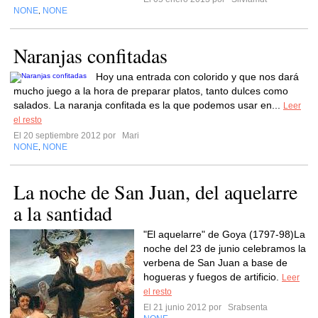
NONE
NONE
,
Naranjas confitadas
Hoy una entrada con colorido y que nos dará
mucho juego a la hora de preparar platos, tanto dulces como
salados. La naranja confitada es la que podemos usar en...
Leer
el resto
El 20 septiembre 2012 por
Mari
NONE
NONE
,
La noche de San Juan, del aquelarre
a la santidad
"El aquelarre" de Goya (1797-98)La
noche del 23 de junio celebramos la
verbena de San Juan a base de
hogueras y fuegos de artificio.
Leer
el resto
El 21 junio 2012 por
Srabsenta