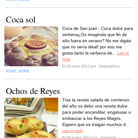
Coca sol
Coca de San juan - Coca dulce para
verbena¿Os imagináis que fin de
año fuera en verano? No me digáis
que no sería ideal! por eso me
gusta tanto la verbena de...
Leer el
resto
El 18 junio 2013 por
Delgraphica
NONE
NONE
,
Ochos de Reyes
Tras la receta salada de comienzo
del año os debo una receta dulce
para poder encandilar, engatusar o
embaucar a los Reyes Magos.
Espero que os traigan muchos d...
Leer el resto
El 05 enero 2013 por
Silviamdt