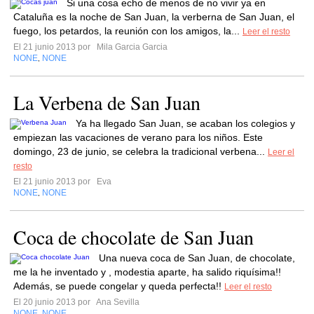
Si una cosa echo de menos de no vivir ya en
Cataluña es la noche de San Juan, la verberna de San Juan, el
fuego, los petardos, la reunión con los amigos, la...
Leer el resto
El 21 junio 2013 por
Mila Garcia Garcia
NONE
NONE
,
La Verbena de San Juan
Ya ha llegado San Juan, se acaban los colegios y
empiezan las vacaciones de verano para los niños. Este
domingo, 23 de junio, se celebra la tradicional verbena...
Leer el
resto
El 21 junio 2013 por
Eva
NONE
NONE
,
Coca de chocolate de San Juan
Una nueva coca de San Juan, de chocolate,
me la he inventado y , modestia aparte, ha salido riquísima!!
Además, se puede congelar y queda perfecta!!
Leer el resto
El 20 junio 2013 por
Ana Sevilla
NONE
NONE
,