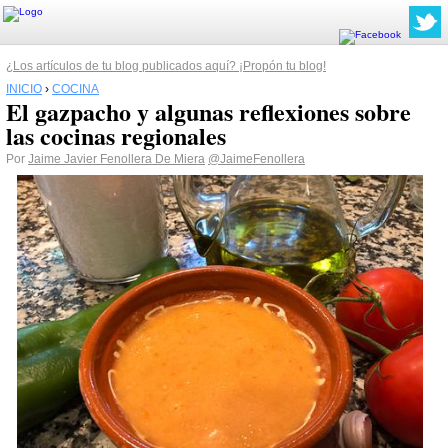
¿Los artículos de tu blog publicados aquí? ¡Propón tu blog!
INICIO
›
COCINA
El gazpacho y algunas reflexiones sobre
las cocinas regionales
Por
Jaime Javier Fenollera De Miera
@JaimeFenollera