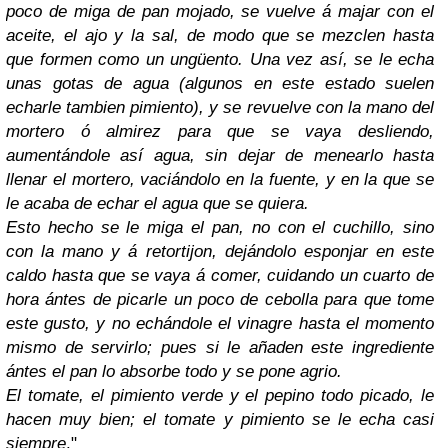
poco de miga de pan mojado, se vuelve á majar con el
aceite, el ajo y la sal, de modo que se mezclen hasta
que formen como un ungüento. Una vez así, se le echa
unas gotas de agua (algunos en este estado suelen
echarle tambien pimiento), y se revuelve con la mano del
mortero ó almirez para que se vaya desliendo,
aumentándole así agua, sin dejar de menearlo hasta
llenar el mortero, vaciándolo en la fuente, y en la que se
le acaba de echar el agua que se quiera.
Esto hecho se le miga el pan, no con el cuchillo, sino
con la mano y á retortijon, dejándolo esponjar en este
caldo hasta que se vaya á comer, cuidando un cuarto de
hora ántes de picarle un poco de cebolla para que tome
este gusto, y no echándole el vinagre hasta el momento
mismo de servirlo; pues si le añaden este ingrediente
ántes el pan lo absorbe todo y se pone agrio.
El tomate, el pimiento verde y el pepino todo picado, le
hacen muy bien; el tomate y pimiento se le echa casi
siempre
."