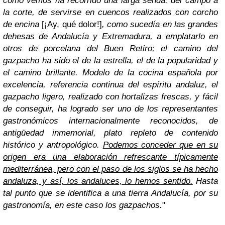
como vemos ha recorrido una larga senda: del campo a
la corte, de servirse en cuencos realizados con corcho
de encina
[¡Ay, qué dolor!]
, como sucedía en las grandes
dehesas de Andalucía y Extremadura, a emplatarlo en
otros de porcelana del Buen Retiro; el camino del
gazpacho ha sido el de la estrella, el de la popularidad y
el camino brillante. Modelo de la cocina española por
excelencia, referencia continua del espíritu andaluz, el
gazpacho ligero, realizado con hortalizas frescas, y fácil
de conseguir, ha logrado ser uno de los representantes
gastronómicos internacionalmente reconocidos, de
antigüedad inmemorial, plato repleto de contenido
histórico y antropológico.
Podemos conceder que en su
origen era una elaboración refrescante típicamente
mediterránea, pero con el paso de los siglos se ha hecho
andaluza, y así, los andaluces, lo hemos sentido.
Hasta
tal punto que se identifica a una tierra Andalucía, por su
gastronomía, en este caso los gazpachos.
"