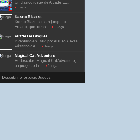
Un clásico juego de Arcade. ......
Juega
Karate Blazers
Karate Blazers es un juego de
Arcade, que forma......
Juega
Puzzle De Bloques
Inventado en 1984 por el ruso Alekséi
Pázhitnov, e......
Juega
Magical Cat Adventure
Redescubre Magical Cat Adventure,
un juego de la......
Juega
Descubrir el espacio Juegos