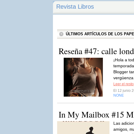
Revista Libros
ÚLTIMOS ARTÍCULOS DE LOS PA
Reseña #47: calle lond
¡Hola a t
temporada 
Blogger ta
vergüenza…
Leer el resto
El 12 junio
NONE
In My Mailbox #15 M
Las adicion
amigos, ma