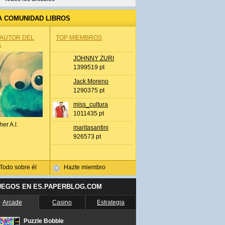
A COMUNIDAD LIBROS
 AUTOR DEL
TOP MIEMBROS
A
JOHNNY ZURI
1399519 pt
Jack Moreno
1290375 pt
miss_cultura
1011435 pt
her A.l.
maritasantini
926573 pt
Todo sobre él
Hazte miembro
UEGOS EN ES.PAPERBLOG.COM
Arcade
Casino
Estrategia
Puzzle Bobble