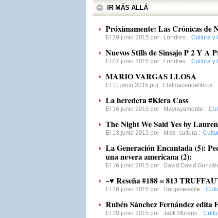
IR MÁS ALLÁ
Próximamente: Las Crónicas de Na
El 29 junio 2015 por
Londres
:
Cultura y 
Nuevos Stills de Sinsajo P 2 Y A 
El 07 junio 2015 por
Londres
:
Cultura y 
MARIO VARGAS LLOSA
El 11 junio 2015 por
Elalmacendelibros
La heredera #Kiera Cass
El 16 junio 2015 por
Mayrayamonte
:
Cul
The Night We Said Yes by Lauren
El 13 junio 2015 por
Miss_cultura
:
Cultu
La Generación Encantada (5): Pe
una nevera americana (2):
El 16 junio 2015 por
David David Gonzál
~♥ Reseña #188 = 813 TRUFFAUT
El 26 junio 2015 por
Happinesslife
:
Cult
Rubén Sánchez Fernández edita H
El 20 junio 2015 por
Jack Moreno
:
Cultu