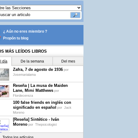
¿ Aún no eres miembro ?
Propón tu blog
OS MÁS LEÍDOS LIBROS
l día
De la semana
Del mes
Zafra, 7 de agosto de 1936
por
Josemarialama
Reseña | La musa de Maiden
Lane, Mimi Matthews
por
Flordecereza
100 false friends en inglés con
significado en español
por
Jack
Moreno
[Reseña] Sintético - Iván
Moreno
por
Thepsicologist
Todos los artículos