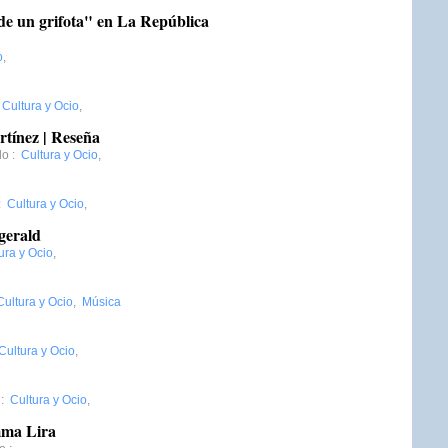
de un grifota" en La República
o
,
:
Cultura y Ocio
,
rtínez | Reseña
do
:
Cultura y Ocio
,
:
Cultura y Ocio
,
gerald
ura y Ocio
,
Cultura y Ocio
,
Música
Cultura y Ocio
,
:
Cultura y Ocio
,
mma Lira