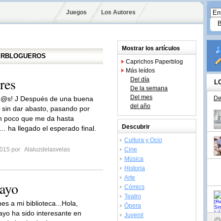
Juegos
Los Autores
Mostrar los artículos
PERBLOGUEROS
Caprichos Paperblog
Más leídos
res
Del día
L
De la semana
Del mes
od@s! J Después de una buena
De
del año
sin dar abasto, pasando por
n poco que me da hasta
Descubrir
 ha llegado el esperado final.
Cultura y Ocio
 2015 por
Alaluzdelasvelas
Cine
Música
Historia
Arte
ayo
Cómics
Teatro
es a mi biblioteca...Hola,
Ópera
yo ha sido interesante en
Juvenil