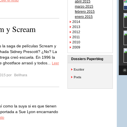
Leer el resto
abril 2015
marzo 2015
febrero 2015
enero 2015
2014
am y Scream
2013
2012
2011
2010
 la saga de películas Scream y
2009
chada Sidney Prescott? ¿No? La
trega creó escuela. En 1996 la
Dossiers Paperblog
 ghostface arrasó y todos...
Leer
Escritor
 2015 por
Bellhara
Poeta
sí como la suya si es que tienen
o portada a Sue Lyon encarnando
sto