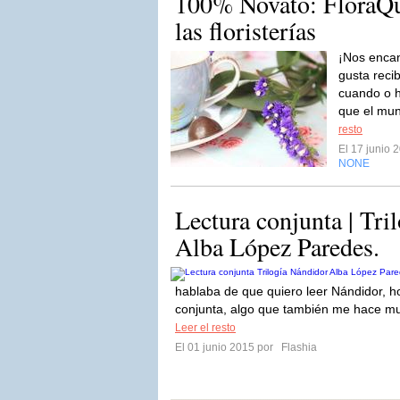
100% Novato: FloraQue
las floristerías
¡Nos encan
gusta reci
cuando o h
que el mund
resto
El 17 junio
NONE
Lectura conjunta | Tri
Alba López Paredes.
hablaba de que quiero leer Nándidor, h
conjunta, algo que también me hace muc
Leer el resto
El 01 junio 2015 por
Flashia