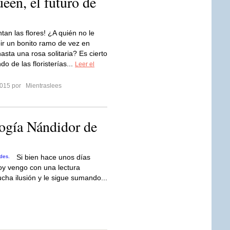
en, el futuro de
tan las flores! ¿A quién no le
bir un bonito ramo de vez en
asta una rosa solitaria? Es cierto
o de las floristerías...
Leer el
 2015 por
Mientraslees
logía Nándidor de
Si bien hace unos días
oy vengo con una lectura
ha ilusión y le sigue sumando...