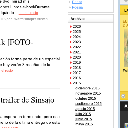
 dvd, mirad mis
Danza
iones.Libros e-bookDurante
Poesía
L
quirido...
Leer el resto
Archivos
 2015 por
Warmisunqu's Austen
EL
DÍ
2026
2025
2024
Nik [FOTO-
2023
2022
2021
2020
cación forma parte de un especial
2019
de hoy verán 3 reseñas de la
2018
 el resto
Est
2017
2016
2015
diciembre 2015
noviembre 2015
trailer de Sinsajo
octubre 2015
septiembre 2015
J
agosto 2015
julio 2015
 la espera ha terminado, pero eso
junio 2015
eno de la última entrega de esta
mayo 2015