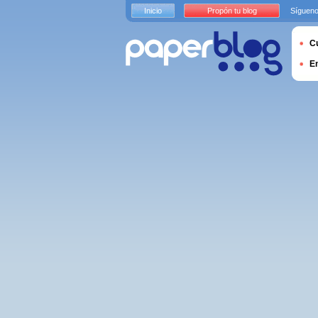
Inicio
Propón tu blog
Sígueno
Cu
E