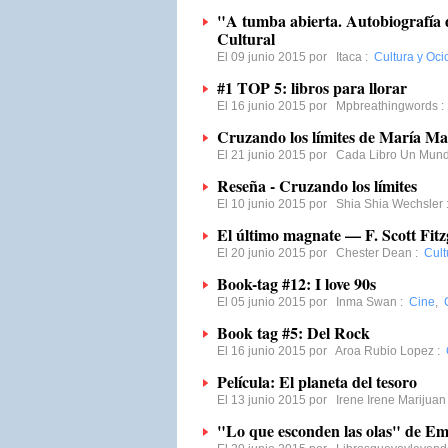
"A tumba abierta. Autobiografía 
Cultural
El 09 junio 2015 por
Itaca
:
Cultura y Oci
#1 TOP 5: libros para llorar
El 16 junio 2015 por
Mpbreathingwords
Cruzando los límites de María Ma
El 21 junio 2015 por
Cada Libro Un Mun
Reseña - Cruzando los límites
El 10 junio 2015 por
Shia Shia Wechsler
El último magnate — F. Scott Fitz
El 20 junio 2015 por
Chester Dean
:
Cult
Book-tag #12: I love 90s
El 05 junio 2015 por
Inma Swan
:
Cine
,
Book tag #5: Del Rock
El 16 junio 2015 por
Aroa Rubio Lopez
:
Película: El planeta del tesoro
El 13 junio 2015 por
Irene Irene Marijuan
"Lo que esconden las olas" de E