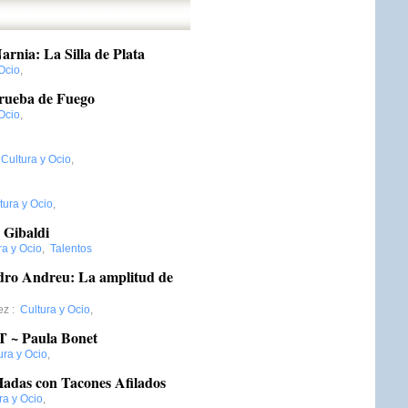
rnia: La Silla de Plata
Ocio
,
Prueba de Fuego
Ocio
,
:
Cultura y Ocio
,
tura y Ocio
,
 Gibaldi
ra y Ocio
,
Talentos
dro Andreu: La amplitud de
ez
:
Cultura y Ocio
,
 ~ Paula Bonet
ura y Ocio
,
adas con Tacones Afilados
ra y Ocio
,