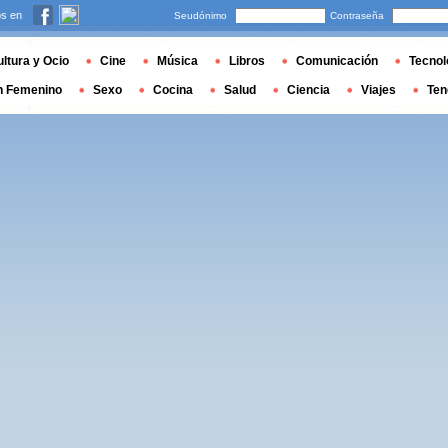
s en
Seudónimo
Contraseña
ltura y Ocio
Cine
Música
Libros
Comunicación
Tecnol
n Femenino
Sexo
Cocina
Salud
Ciencia
Viajes
Ten