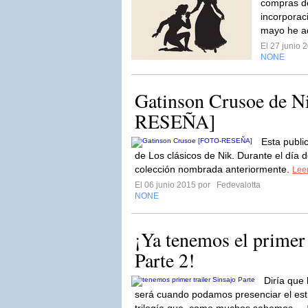
compras de
incorporac
mayo he ad
El 27 junio
NONE
Gatinson Crusoe de 
RESEÑA]
Esta publi
de Los clásicos de Nik. Durante el día 
colección nombrada anteriormente.
Leer
El 06 junio 2015 por
Fedevalotta
NONE
¡Ya tenemos el primer 
Parte 2!
Diría que
será cuando podamos presenciar el estr