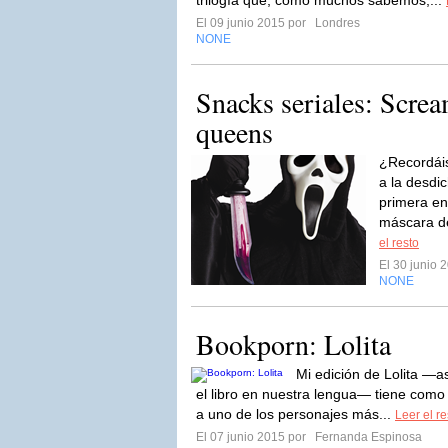
trilogía que, como muchos sabemos,...
El 09 junio 2015 por
Londres
NONE
Snacks seriales: Scre
queens
¿Recordáis
a la desdi
primera en
máscara de
el resto
El 30 junio
NONE
Bookporn: Lolita
Mi edición de Lolita —a
el libro en nuestra lengua— tiene com
a uno de los personajes más...
Leer el re
El 07 junio 2015 por
Fernanda Espinosa