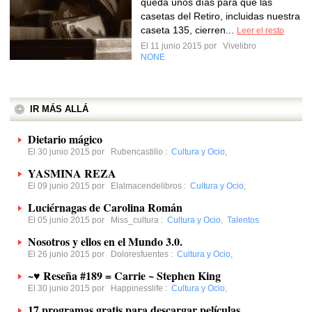
queda unos días para que las
casetas del Retiro, incluidas nuestra
caseta 135, cierren...
Leer el resto
El 11 junio 2015 por
Vivelibro
NONE
IR MÁS ALLÁ
Dietario mágico
El 30 junio 2015 por
Rubencastillo
:
Cultura y Ocio
,
YASMINA REZA
El 09 junio 2015 por
Elalmacendelibros
:
Cultura y Ocio
,
Luciérnagas de Carolina Román
El 05 junio 2015 por
Miss_cultura
:
Cultura y Ocio
,
Talentos
Nosotros y ellos en el Mundo 3.0.
El 26 junio 2015 por
Doloresfuentes
:
Cultura y Ocio
,
~♥ Reseña #189 = Carrie ~ Stephen King
El 30 junio 2015 por
Happinesslife
:
Cultura y Ocio
,
17 programas gratis para descargar películas