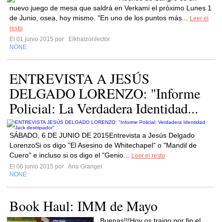
nuevo juego de mesa que saldrá en Verkami el próximo Lunes 1
de Junio, osea, hoy mismo. "En uno de los puntos más...
Leer el
resto
El 01 junio 2015 por
Elkhalzonlector
NONE
ENTREVISTA A JESÚS
DELGADO LORENZO: "Informe
Policial: La Verdadera Identidad...
SÁBADO, 6 DE JUNIO DE 2015Entrevista a Jesús Delgado
LorenzoSi os digo "El Asesino de Whitechapel" o "Mandil de
Cuero" e incluso si os digo el "Genio...
Leer el resto
El 06 junio 2015 por
Ana Granger
NONE
Book Haul: IMM de Mayo
Buenas!!!Hoy os traigo por fin el