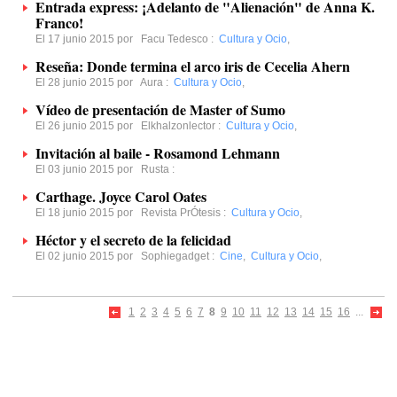
Entrada express: ¡Adelanto de "Alienación" de Anna K.
Franco!
El 17 junio 2015 por
Facu Tedesco
:
Cultura y Ocio
,
Reseña: Donde termina el arco iris de Cecelia Ahern
El 28 junio 2015 por
Aura
:
Cultura y Ocio
,
Vídeo de presentación de Master of Sumo
El 26 junio 2015 por
Elkhalzonlector
:
Cultura y Ocio
,
Invitación al baile - Rosamond Lehmann
El 03 junio 2015 por
Rusta
:
Carthage. Joyce Carol Oates
El 18 junio 2015 por
Revista PrÓtesis
:
Cultura y Ocio
,
Héctor y el secreto de la felicidad
El 02 junio 2015 por
Sophiegadget
:
Cine
,
Cultura y Ocio
,
1
2
3
4
5
6
7
8
9
10
11
12
13
14
15
16
...