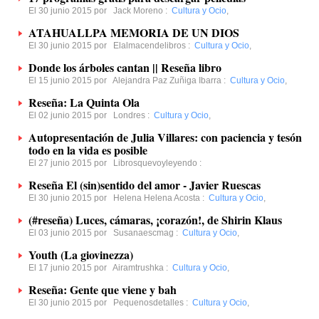
El 30 junio 2015 por
Jack Moreno
:
Cultura y Ocio
,
ATAHUALLPA MEMORIA DE UN DIOS
El 30 junio 2015 por
Elalmacendelibros
:
Cultura y Ocio
,
Donde los árboles cantan || Reseña libro
El 15 junio 2015 por
Alejandra Paz Zuñiga Ibarra
:
Cultura y Ocio
,
Reseña: La Quinta Ola
El 02 junio 2015 por
Londres
:
Cultura y Ocio
,
Autopresentación de Julia Villares: con paciencia y tesón
todo en la vida es posible
El 27 junio 2015 por
Librosquevoyleyendo
:
Reseña El (sin)sentido del amor - Javier Ruescas
El 30 junio 2015 por
Helena Helena Acosta
:
Cultura y Ocio
,
(#reseña) Luces, cámaras, ¡corazón!, de Shirin Klaus
El 03 junio 2015 por
Susanaescmag
:
Cultura y Ocio
,
Youth (La giovinezza)
El 17 junio 2015 por
Airamtrushka
:
Cultura y Ocio
,
Reseña: Gente que viene y bah
El 30 junio 2015 por
Pequenosdetalles
:
Cultura y Ocio
,