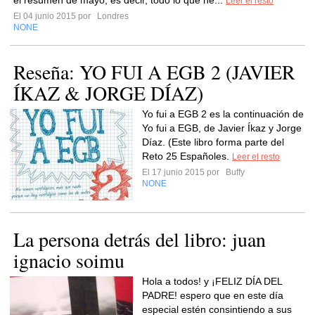
el resumen de mayo, es decir, todo lo que he...
Leer el resto
El 04 junio 2015 por
Londres
NONE
Reseña: YO FUI A EGB 2 (JAVIER
ÍKAZ & JORGE DÍAZ)
Yo fui a EGB 2 es la continuación de
Yo fui a EGB, de Javier Íkaz y Jorge
Díaz. (Este libro forma parte del
Reto 25 Españoles.
Leer el resto
El 17 junio 2015 por
Buffy
NONE
La persona detrás del libro: juan
ignacio soimu
Hola a todos! y ¡FELIZ DÍA DEL
PADRE! espero que en este día
especial estén consintiendo a sus