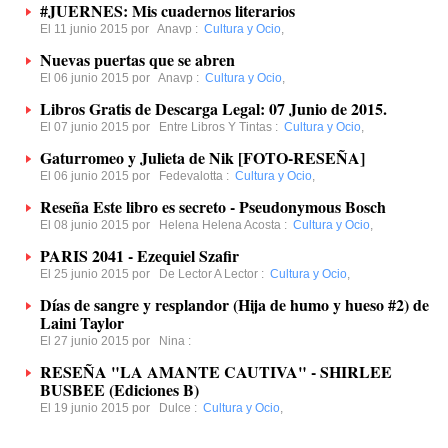
#JUERNES: Mis cuadernos literarios
El 11 junio 2015 por
Anavp
:
Cultura y Ocio
,
Nuevas puertas que se abren
El 06 junio 2015 por
Anavp
:
Cultura y Ocio
,
Libros Gratis de Descarga Legal: 07 Junio de 2015.
El 07 junio 2015 por
Entre Libros Y Tintas
:
Cultura y Ocio
,
Gaturromeo y Julieta de Nik [FOTO-RESEÑA]
El 06 junio 2015 por
Fedevalotta
:
Cultura y Ocio
,
Reseña Este libro es secreto - Pseudonymous Bosch
El 08 junio 2015 por
Helena Helena Acosta
:
Cultura y Ocio
,
PARIS 2041 - Ezequiel Szafir
El 25 junio 2015 por
De Lector A Lector
:
Cultura y Ocio
,
Días de sangre y resplandor (Hija de humo y hueso #2) de
Laini Taylor
El 27 junio 2015 por
Nina
:
RESEÑA "LA AMANTE CAUTIVA" - SHIRLEE
BUSBEE (Ediciones B)
El 19 junio 2015 por
Dulce
:
Cultura y Ocio
,