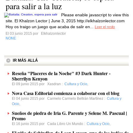
para salir a la luz
Please enable javascript to view this
site. El Khalzon Lector | June 3, 2015 http://elkhalzonlector.com
Hoy os traigo un juego que acaba de salir en...
Leer el resto
El 03 junio 2015 por
Elkhalzonlector
NONE
IR MÁS ALLÁ
Reseña "Placeres de la Noche" #3 Dark Hunter -
Sherrilyn Kenyon
El 09 junio 2015 por
Xasdran
:
Cultura y Ocio
,
Nova Casa Editorial comienza a colaborar con el blog
El 04 junio 2015 por
Carmelo Carmelo Beltrán Martínez
:
Cultura y
Ocio
,
Sueños de piedra de Iria G. Parente y Selene M. Pascual |
Promo
El 16 junio 2015 por
Cada Libro Un Mundo
:
Cultura y Ocio
,
El niño de Schindler, de Leon Leyson, uno de los judíos de