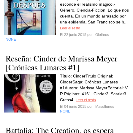
esconde el realismo mágico.-
Género. Ciencia-Ficción. Lo que nos
cuenta. En un mundo arrasado por
una epidemia, San Francisco se h...
Leer el resto
El 22 junio 2015 por
Olethros
NONE
Reseña: Cinder de Marissa Meyer
[Crónicas Lunares #1]
Título: CinderTítulo Original:
CinderSaga: Crónicas Lunares
#1Autora: Marissa MeyerEditorial: V
R Páginas: 4161. Cinder2. Scarlet3.
Cress4.
Leer el resto
El 04 junio 2015 por
Masolfunes
NONE
Battalia: The Creation, os espera