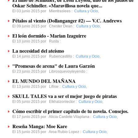
Oskar Schindler. «Maravillosa novela que...
El 03 junio 2015 por
Mientraslees
:
Cultura y Ocio
,
Pétalos al viento (Dollanganger #2) — V.C. Andrews
El 09 junio 2015 por
Chester Dean
:
Cultura y Ocio
,
El león dormido - Marian Izaguirre
El 10 junio 2015 por
Rusta
:
La necesidad del ateísmo
El 14 junio 2015 por
Rubencastillo
:
Cultura y Ocio
,
"Promesas de arena" de Laura Garzón
El 23 junio 2015 por
Librosquevoyleyendo
:
EL MUNDO DEL MAÑANA
El 13 junio 2015 por
Lifisw
:
Cultura y Ocio
,
SKULL TALES va a ser el mejor juego de piratas
El 05 junio 2015 por
Elkhalzonlector
:
Cultura y Ocio
,
Cómo escribir el primer capítulo de tu novela. Consejos.
El 17 junio 2015 por
Alicia Cardete Vilaplana
:
Cultura y Ocio
,
Reseña Manga: Moe Kare
El 15 junio 2015 por
Aroa Rubio Lopez
:
Cultura y Ocio
,