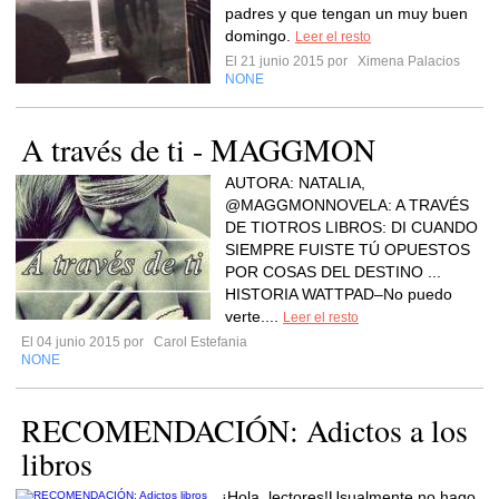
padres y que tengan un muy buen
domingo.
Leer el resto
El 21 junio 2015 por
Ximena Palacios
NONE
A través de ti - MAGGMON
AUTORA: NATALIA,
@MAGGMONNOVELA: A TRAVÉS
DE TIOTROS LIBROS: DI CUANDO
SIEMPRE FUISTE TÚ OPUESTOS
POR COSAS DEL DESTINO ...
HISTORIA WATTPAD–No puedo
verte....
Leer el resto
El 04 junio 2015 por
Carol Estefania
NONE
RECOMENDACIÓN: Adictos a los
libros
¡Hola, lectores!Usualmente no hago