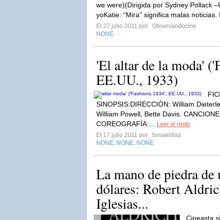
we were)(Dirigida por Sydney Pollack –
yoKatie: “Mira” significa malas noticias.
El 27 julio 2011 por
Observandocine
NONE
'El altar de la moda' (
EE.UU., 1933)
FIC
SINOPSIS:DIRECCIÓN: William Dieter
William Powell, Bette Davis. CANCIONE
COREOGRAFÍA:...
Leer el resto
El 17 julio 2011 por
Ismaeldiaz
NONE
NONE
NONE
,
,
La mano de piedra de 
dólares: Robert Aldric
Iglesias...
Cineasta s