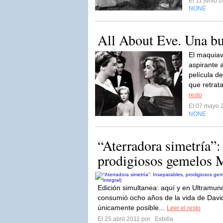
El 11 junio 
NONE
All About Eve. Una bu
El maquiav
aspirante 
película d
que retrata
resto
El 07 mayo 
NONE
“Aterradora simetría”:
prodigiosos gemelos M
Edición simultanea: aquí y en Ultramun
consumió ocho años de la vida de David
únicamente posible...
Leer el resto
El 25 abril 2011 por
Esbilla