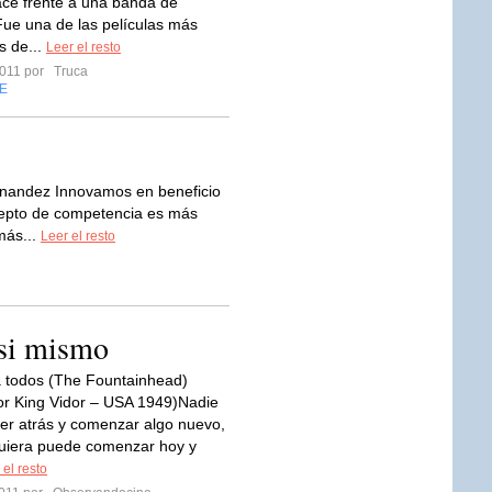
ce frente a una banda de
Fue una de las películas más
s de...
Leer el resto
2011 por
Truca
E
rnandez Innovamos en beneficio
ncepto de competencia es más
más...
Leer el resto
 si mismo
 todos (The Fountainhead)
por King Vidor – USA 1949)Nadie
er atrás y comenzar algo nuevo,
uiera puede comenzar hoy y
 el resto