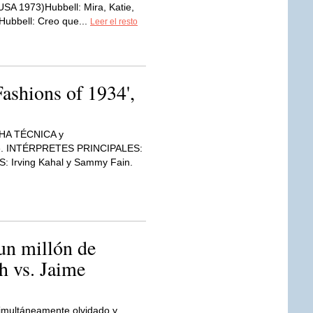
USA 1973)Hubbell: Mira, Katie,
 Hubbell: Creo que...
Leer el resto
'Fashions of 1934',
HA TÉCNICA y
le. INTÉRPRETES PRINCIPALES:
S: Irving Kahal y Sammy Fain.
un millón de
h vs. Jaime
imultáneamente olvidado y