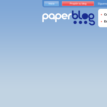
Inicio
Propón tu blog
Sígueno
Cu
E