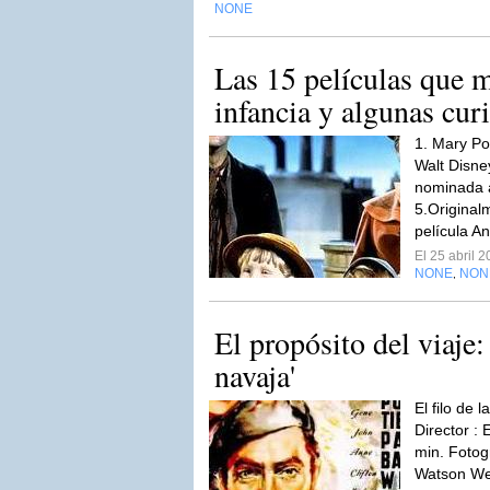
NONE
Las 15 películas que 
infancia y algunas cur
1. Mary Po
Walt Disne
nominada 
5.Original
película An
El 25 abril 
NONE
NON
,
El propósito del viaje: 
navaja'
El filo de 
Director 
min. Fotogr
Watson We