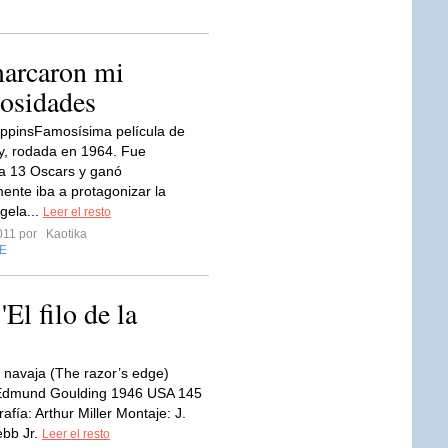
marcaron mi
iosidades
ppinsFamosísima película de
y, rodada en 1964. Fue
a 13 Oscars y ganó
mente iba a protagonizar la
gela...
Leer el resto
2011 por
Kaotika
E
'El filo de la
la navaja (The razor’s edge)
: Edmund Goulding 1946 USA 145
afía: Arthur Miller Montaje: J.
bb Jr.
Leer el resto