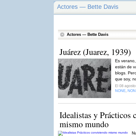
Actores — Bette Davis
Actores — Bette Davis
Juárez (Juarez, 1939)
Es verano,
están de v
blogs. Per
que soy, n
El 08 agost
NONE
NON
,
Idealistas y Prácticos
mismo mundo
Nu