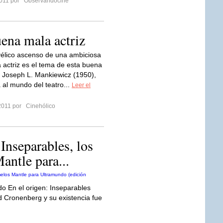
2011 por
Observandocine
ena mala actriz
élico ascenso de una ambiciosa
a actriz es el tema de esta buena
e Joseph L. Mankiewicz (1950),
 al mundo del teatro...
Leer el
2011 por
Cinehólico
 Inseparables, los
antle para...
do En el origen: Inseparables
 Cronenberg y su existencia fue