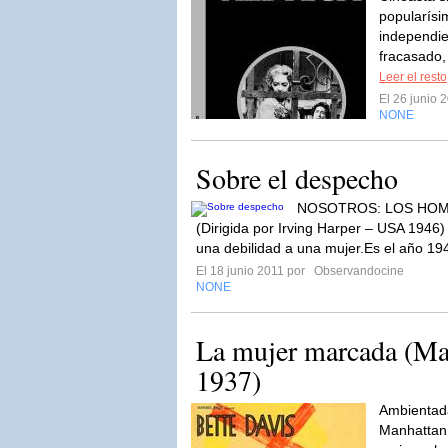
popularísi
independie
fracasado,
Leer el resto
El 26 junio 
NONE
Sobre el despecho
NOSOTROS: LOS HOMBR
(Dirigida por Irving Harper – USA 1946
una debilidad a una mujer.Es el año 19
El 18 junio 2011 por
Observandocine
NONE
La mujer marcada (M
1937)
Ambientada
Manhattan