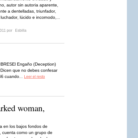
mo, autor sin autoria aparente,
nte a dentelladas, triunfador,
 luchador, lúcido e incomodo,...
2011 por
Esbilla
ESEl Engaño (Deception)
) Dicen que no debes confesar
46 cuando...
Leer el resto
arked woman,
 en los bajos fondos de
, cuenta como un grupo de