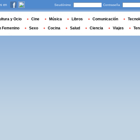
s en
Seudónimo
Contraseña
ltura y Ocio
Cine
Música
Libros
Comunicación
Tecnol
n Femenino
Sexo
Cocina
Salud
Ciencia
Viajes
Ten