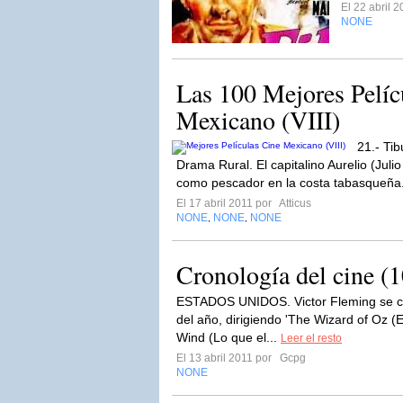
El 22 abril 
NONE
Las 100 Mejores Pelíc
Mexicano (VIII)
21.- Tib
Drama Rural. El capitalino Aurelio (Jul
como pescador en la costa tabasqueña.
El 17 abril 2011 por
Atticus
NONE
NONE
NONE
,
,
Cronología del cine (
ESTADOS UNIDOS. Victor Fleming se con
del año, dirigiendo 'The Wizard of Oz (
Wind (Lo que el...
Leer el resto
El 13 abril 2011 por
Gcpg
NONE