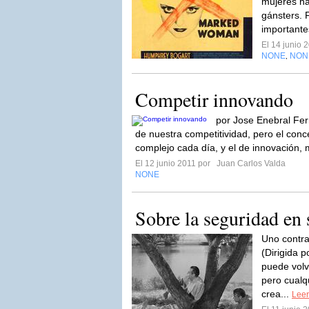
mujeres ha
gánsters. 
importante
El 14 junio 
NONE
NON
,
Competir innovando
por Jose Enebral Fe
de nuestra competitividad, pero el co
complejo cada día, y el de innovación, 
El 12 junio 2011 por
Juan Carlos Valda
NONE
Sobre la seguridad en
Uno contra
(Dirigida 
puede volv
pero cualq
crea...
Leer