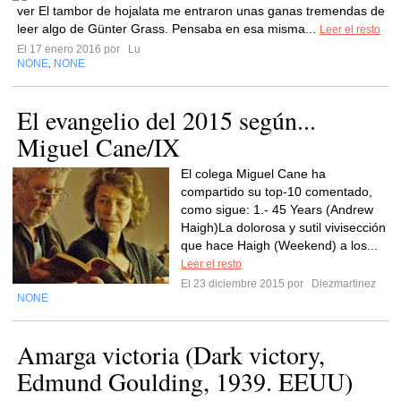
ver El tambor de hojalata me entraron unas ganas tremendas de
leer algo de Günter Grass. Pensaba en esa misma...
Leer el resto
El 17 enero 2016 por
Lu
NONE
NONE
,
El evangelio del 2015 según...
Miguel Cane/IX
El colega Miguel Cane ha
compartido su top-10 comentado,
como sigue: 1.- 45 Years (Andrew
Haigh)La dolorosa y sutil vivisección
que hace Haigh (Weekend) a los...
Leer el resto
El 23 diciembre 2015 por
Diezmartinez
NONE
Amarga victoria (Dark victory,
Edmund Goulding, 1939. EEUU)