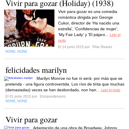
Vivir para gozar (Holiday) (1938)
Vivir para gozar es una comedia
romántica dirigida por George
Cukor, director de 'Ha nacido una
estrella', 'Confidencias de mujer',
'My Fair Lady' y 'El pájaro...
Leer el
resto
El 14 junio 2015 por
Pilar Álvarez
NONE
NONE
,
felicidades marilyn
Marilyn Monroe no fue ni será- por más que se
pretenda - una figura controvertida. Los ríos de tinta que muchas
(demasiadas) veces se han desbordado, non han...
Leer el resto
El 01 junio 2015 por
Enriquestenreiro
NONE
NONE
,
Vivir para gozar
Adaptación de una obra de Broadway. Johnny