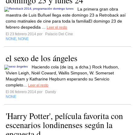
domingo 23 y lunes 24
La primera gran obra
maestra de Luis Buñuel llega este domingo 23 a Retroback así
como matinales de cine para toda la familiaEl domingo 23 de
febrero despedida ...
Leer el resto
El 23 febrero 2014 por
Palacio Del Cine
NONE
NONE
,
el sexo de los ángeles
Haciendo cola (de izq. a dcha.) Rock Hudson,
Vivien Leigh, Noël Coward, Wallis Simpson, W. Somerset
Maugham y Katharine Hepburn esperando su Servicio
completo...
Leer el resto
El 06 febrero 2014 por
Dandy
NONE
'Harry Potter', película favorita con
escenarios londinenses según la
encuesta d...