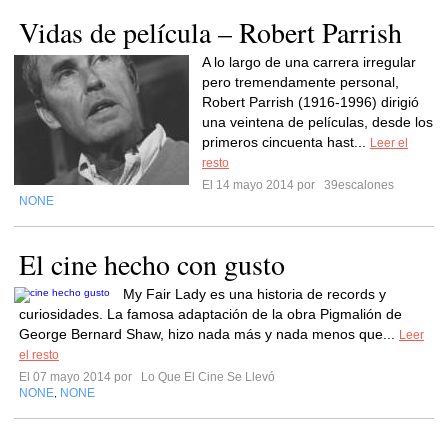
Vidas de película – Robert Parrish
A lo largo de una carrera irregular
pero tremendamente personal,
Robert Parrish (1916-1996) dirigió
una veintena de películas, desde los
primeros cincuenta hast...
Leer el
resto
El 14 mayo 2014 por
39escalones
NONE
El cine hecho con gusto
My Fair Lady es una historia de records y
curiosidades. La famosa adaptación de la obra Pigmalión de
George Bernard Shaw, hizo nada más y nada menos que...
Leer
el resto
El 07 mayo 2014 por
Lo Que El Cine Se Llevó
NONE
NONE
,