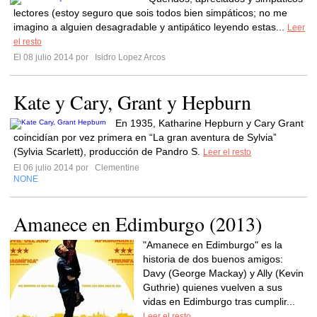
lectores (estoy seguro que sois todos bien simpáticos; no me
imagino a alguien desagradable y antipático leyendo estas...
Leer
el resto
El 08 julio 2014 por
Isidro Lopez Arcos
Kate y Cary, Grant y Hepburn
En 1935, Katharine Hepburn y Cary Grant
coincidían por vez primera en “La gran aventura de Sylvia”
(Sylvia Scarlett), producción de Pandro S.
Leer el resto
El 06 julio 2014 por
Clementine
NONE
Amanece en Edimburgo (2013)
"Amanece en Edimburgo" es la
historia de dos buenos amigos:
Davy (George Mackay) y Ally (Kevin
Guthrie) quienes vuelven a sus
vidas en Edimburgo tras cumplir...
Leer el resto