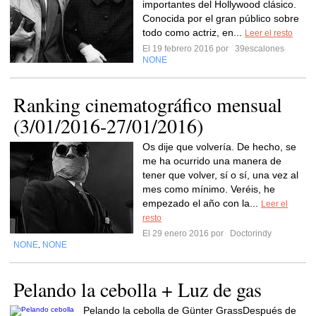
importantes del Hollywood clásico.
Conocida por el gran público sobre
todo como actriz, en...
Leer el resto
El 19 febrero 2016 por
39escalones
NONE
Ranking cinematográfico mensual
(3/01/2016-27/01/2016)
Os dije que volvería. De hecho, se
me ha ocurrido una manera de
tener que volver, sí o sí, una vez al
mes como mínimo. Veréis, he
empezado el año con la...
Leer el
resto
El 29 enero 2016 por
Doctorindy
NONE
NONE
,
Pelando la cebolla + Luz de gas
Pelando la cebolla de Günter GrassDespués de