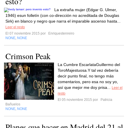
esto?
La extraña mujer (Edgar G. Ulmer,
1946) esun folletín (con co-dirección no acreditada de Douglas
Sirk) en blanco y negro que narra el imparable ascenso hasta...
Leer el resto
El 07 noviembre 2015 por
Enriquestenreiro
NONE
NONE
,
Crimson Peak
La Cumbre EscarlataGuillermo del
ToroMajestuosa.Y tal vez debería
decir punto final, no tengo más
comentarios, pero esa no soy yo,
así que mejor me doy prisa...
Leer el
resto
El 05 noviembre 2015 por
Patricia
Bañuelos
NONE
NONE
,
Planes que hacer en Madrid del 21 al