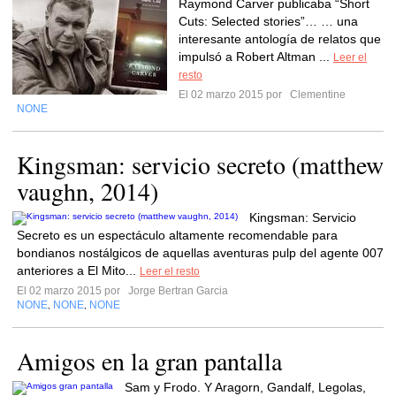
Raymond Carver publicaba “Short
Cuts: Selected stories”… … una
interesante antología de relatos que
impulsó a Robert Altman ...
Leer el
resto
El 02 marzo 2015 por
Clementine
NONE
Kingsman: servicio secreto (matthew
vaughn, 2014)
Kingsman: Servicio
Secreto es un espectáculo altamente recomendable para
bondianos nostálgicos de aquellas aventuras pulp del agente 007
anteriores a El Mito...
Leer el resto
El 02 marzo 2015 por
Jorge Bertran Garcia
NONE
NONE
NONE
,
,
Amigos en la gran pantalla
Sam y Frodo. Y Aragorn, Gandalf, Legolas,