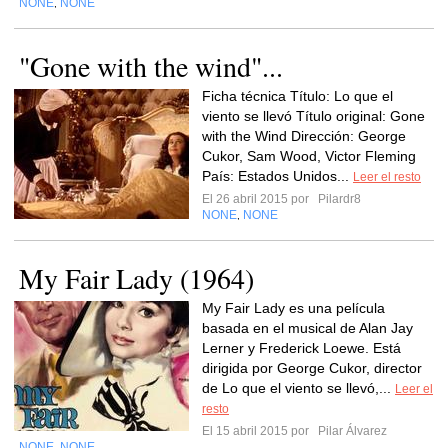
NONE
NONE
,
"Gone with the wind"...
Ficha técnica Título: Lo que el
viento se llevó Título original: Gone
with the Wind Dirección: George
Cukor, Sam Wood, Victor Fleming
País: Estados Unidos...
Leer el resto
El 26 abril 2015 por
Pilardr8
NONE
NONE
,
My Fair Lady (1964)
My Fair Lady es una película
basada en el musical de Alan Jay
Lerner y Frederick Loewe. Está
dirigida por George Cukor, director
de Lo que el viento se llevó,...
Leer el
resto
El 15 abril 2015 por
Pilar Álvarez
NONE
NONE
,