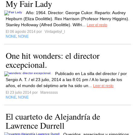
My Fair Lady
Año: 1964. Director: George Cukor. Reparto: Audrey
Hepburn (Eliza Doolittle). Rex Harrison (Profesor Henry Higgins).
Stanley Holloway (Alfred Doolittle). Wilfri...
Leer el resto
El 06 agosto 2014 por
Vintagebyl_l
NONE
NONE
,
One hit wonders: el director
excepcional.
Publicado en La silla del director / por
Sergio A. T. / el 23 julio, 2014 a las 8:01 pm / A lo largo de los
años, el mundo del séptimo arte ha sido un...
Leer el resto
El 23 julio 2014 por
Maresssss
NONE
NONE
,
El cuarteto de Alejandría de
Lawrence Durrell
Queridos, apreciados y simpáticos