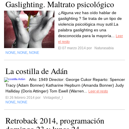
Gaslighting. Maltrato psicológico
¿Alguna vez has oído hablar de
gaslighting ? Se trata de un tipo de
violencia psicológica muy sutil.La
palabra gaslighting es una
desconocida para la mayoría...
Leer
el resto
El 07 marzo 2014 por
Naturasabia
NONE
NONE
NONE
,
,
La costilla de Adán
Año: 1949 Director: George Cukor Reparto: Spencer
Tracy (Adam Bonner) Katharine Hepburn (Amanda Bonner) Judy
Halliday (Doris Attinger) Tom Ewell (Warren...
Leer el resto
El 26 febrero 2014 por
Vintagebyl_l
NONE
NONE
,
Retroback 2014, programación