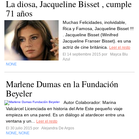
La diosa, Jacqueline Bisset , cumple
71 años
Muchas Felicidades, inolvidable,
Rica y Famosa, Jacqueline Bisset !!!
. Jacqueline Bisset (Winifred
Jacqueline Franser Bisset). es una
actriz de cine británica.
Leer el resto
El 14 septiembre 2015 por
Mayca Blu
Azul
NONE
Marlene Dumas en la Fundación
Beyeler
Autor Colaborador: Marina
Valcárcel Licenciada en historia del Arte Este pequeño viaje
empieza en una pared. Es un diálogo al atardecer entre una
ventana y un...
Leer el resto
El 30 julio 2015 por
Alejandra De Argos
NONE
NONE
,