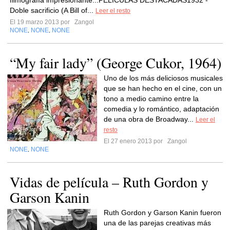
filmografía impresionante...PELÍCULAS DESTACADAS1932 -
Doble sacrificio (A Bill of...
Leer el resto
El 19 marzo 2013 por
Zangol
NONE
NONE
NONE
,
,
“My fair lady” (George Cukor, 1964)
Uno de los más deliciosos musicales
que se han hecho en el cine, con un
tono a medio camino entre la
comedia y lo romántico, adaptación
de una obra de Broadway...
Leer el
resto
El 27 enero 2013 por
Zangol
NONE
NONE
,
Vidas de película – Ruth Gordon y
Garson Kanin
Ruth Gordon y Garson Kanin fueron
una de las parejas creativas más