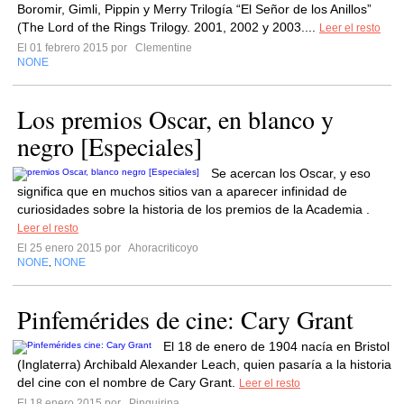
Boromir, Gimli, Pippin y Merry Trilogía “El Señor de los Anillos”
(The Lord of the Rings Trilogy. 2001, 2002 y 2003....
Leer el resto
El 01 febrero 2015 por
Clementine
NONE
Los premios Oscar, en blanco y
negro [Especiales]
Se acercan los Oscar, y eso
significa que en muchos sitios van a aparecer infinidad de
curiosidades sobre la historia de los premios de la Academia .
Leer el resto
El 25 enero 2015 por
Ahoracriticoyo
NONE
NONE
,
Pinfemérides de cine: Cary Grant
El 18 de enero de 1904 nacía en Bristol
(Inglaterra) Archibald Alexander Leach, quien pasaría a la historia
del cine con el nombre de Cary Grant.
Leer el resto
El 18 enero 2015 por
Pinguirina