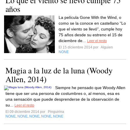
Lo que el viento se llevó cumple 75
años
La película Gone With the Wind, o
como se la conoce en castellano “Lo
que el viento se llevó“, cumple hoy
75 años desde su estreno el 15 de
diciembre de...
Leer el resto
El 15 diciembre 2014 por
Alguien
NONE
Magia a la luz de la luna (Woody
Allen, 2014)
Siempre he pensado que Woody Allen
tiene que ser una persona de costumbres o, al menos, esa es
una sensación que puede desprenderse de la observación de
su...
Leer el resto
El 09 diciembre 2014 por
Pinguirina
NONE
NONE
NONE
NONE
NONE
,
,
,
,