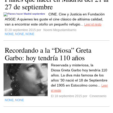
27 de septiembre
CINE. Cine y Justicia en Fundación
AISGE: A quienes les guste el cine clásico de altísima calidad,
van a encontrar este otoño un pequeño refugio...
Leer el resto
El 20 septiembre 2015 por
Noemi Megustamibarrio
NONE
NONE
NONE
,
,
Recordando a la “Diosa” Greta
Garbo: hoy tendría 110 años
Reservada y misteriosa, la
Diosa Greta Garbo hoy tendría 110
años. La diva más famosa de los
años ‘30 nació el 18 de Septiembre
del 1905 en Estocolmo como...
Leer
el resto
El 18 septiembre 2015 por
Cineenserio
NONE
NONE
,