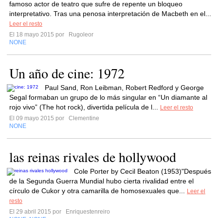
famoso actor de teatro que sufre de repente un bloqueo
interpretativo. Tras una penosa interpretación de Macbeth en el...
Leer el resto
El 18 mayo 2015 por
Rugoleor
NONE
Un año de cine: 1972
Paul Sand, Ron Leibman, Robert Redford y George
Segal formaban un grupo de lo más singular en “Un diamante al
rojo vivo” (The hot rock), divertida película de l...
Leer el resto
El 09 mayo 2015 por
Clementine
NONE
las reinas rivales de hollywood
Cole Porter by Cecil Beaton (1953)"Después
de la Segunda Guerra Mundial hubo cierta rivalidad entre el
círculo de Cukor y otra camarilla de homosexuales que...
Leer el
resto
El 29 abril 2015 por
Enriquestenreiro