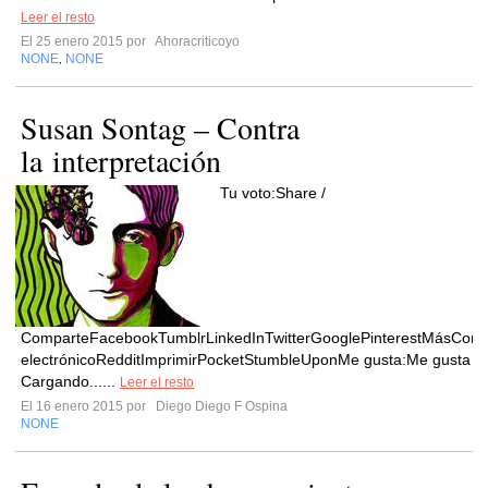
Leer el resto
El 25 enero 2015 por
Ahoracriticoyo
NONE
NONE
,
Susan Sontag – Contra
la interpretación
Tu voto:Share /
ComparteFacebookTumblrLinkedInTwitterGooglePinterestMásCorr
electrónicoRedditImprimirPocketStumbleUponMe gusta:Me gusta
Cargando......
Leer el resto
El 16 enero 2015 por
Diego Diego F Ospina
NONE