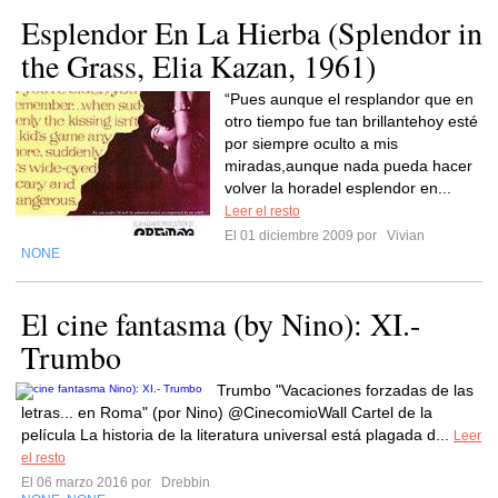
Esplendor En La Hierba (Splendor in
the Grass, Elia Kazan, 1961)
“Pues aunque el resplandor que en
otro tiempo fue tan brillantehoy esté
por siempre oculto a mis
miradas,aunque nada pueda hacer
volver la horadel esplendor en...
Leer el resto
El 01 diciembre 2009 por
Vivian
NONE
El cine fantasma (by Nino): XI.-
Trumbo
Trumbo "Vacaciones forzadas de las
letras... en Roma" (por Nino) @CinecomioWall Cartel de la
película La historia de la literatura universal está plagada d...
Leer
el resto
El 06 marzo 2016 por
Drebbin