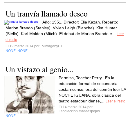
Un tranvía llamado deseo
Año: 1951. Director: Elia Kazan. Reparto:
Marlon Brando (Stanley). Vivien Leigh (Blanche). Kim Hunter
(Stella). Karl Malden (Mitch). El debut de Marlon Brando e...
Leer
el resto
El 19 marzo 2014 por
Vintagebyl_l
NONE
NONE
,
Un vistazo al genio...
Permiso, Teacher Perry...En la
educación formal de secundaria
costarricense, era del común leer LA
NOCHE IGUANA, obra clásica del
teatro estadounidense,...
Leer el resto
El 14 marzo 2014 por
Lacoleccionistadeespejos
NONE