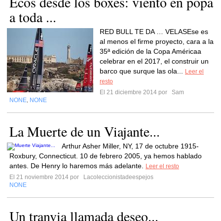
Ecos desde los boxes: viento en popa
a toda ...
RED BULL TE DA … VELASEse es
al menos el firme proyecto, cara a la
35ª edición de la Copa Américaa
celebrar en el 2017, el construir un
barco que surque las ola...
Leer el
resto
El 21 diciembre 2014 por
Sam
NONE
NONE
,
La Muerte de un Viajante...
Arthur Asher Miller, NY, 17 de octubre 1915-
Roxbury, Connecticut. 10 de febrero 2005, ya hemos hablado
antes. De Henry lo haremos más adelante.
Leer el resto
El 21 noviembre 2014 por
Lacoleccionistadeespejos
NONE
Un tranvia llamada deseo...