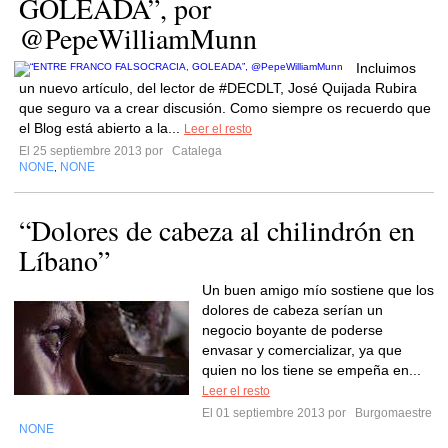
GOLEADA”, por
@PepeWilliamMunn
Incluimos
un nuevo artículo, del lector de #DECDLT, José Quijada Rubira
que seguro va a crear discusión. Como siempre os recuerdo que
el Blog está abierto a la...
Leer el resto
El 25 septiembre 2013 por
Catalega
NONE
NONE
,
“Dolores de cabeza al chilindrón en
Líbano”
Un buen amigo mío sostiene que los
dolores de cabeza serían un
negocio boyante de poderse
envasar y comercializar, ya que
quien no los tiene se empeña en...
Leer el resto
El 01 septiembre 2013 por
Burgomaestre
NONE