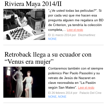
Riviera Maya 2014/II
"¿Ve usted todas las películas?". Si
por cada vez que me hacen esa
pregunta alguien me regalara un BD
de Criterion, ya tendría la colección
completa,...
Leer el resto
El 11 marzo 2014 por
Diezmartinez
NONE
Retroback llega a su ecuador con
“Venus era mujer”
Contaremos también con el siempre
polémico Pier Paolo Passolini y su
retrato de Jesús de Nazaret en
clave neorealista en “La Pasión
según San Mateo”.
Leer el resto
El 26 febrero 2014 por
Palacio Del Cine
NONE
NONE
,