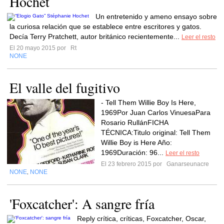
Hochet
Un entretenido y ameno ensayo sobre
la curiosa relación que se establece entre escritores y gatos.
Decía Terry Pratchett, autor británico recientemente...
Leer el resto
El 20 mayo 2015 por
Rt
NONE
El valle del fugitivo
- Tell Them Willie Boy Is Here,
1969Por Juan Carlos VinuesaPara
Rosario RullánFICHA
TÉCNICA:Titulo original: Tell Them
Willie Boy is Here Año:
1969Duración: 96...
Leer el resto
El 23 febrero 2015 por
Ganarseunacre
NONE
NONE
,
'Foxcatcher': A sangre fría
Reply crítica, críticas, Foxcatcher, Oscar,