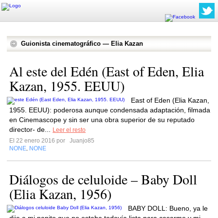
Guionista cinematográfico — Elia Kazan
Al este del Edén (East of Eden, Elia
Kazan, 1955. EEUU)
East of Eden (Elia Kazan,
1955. EEUU): poderosa aunque condensada adaptación, filmada
en Cinemascope y sin ser una obra superior de su reputado
director- de...
Leer el resto
El 22 enero 2016 por
Juanjo85
NONE
NONE
,
Diálogos de celuloide – Baby Doll
(Elia Kazan, 1956)
BABY DOLL: Bueno, ya le