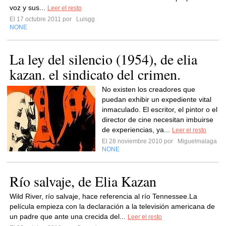
voz y sus...
Leer el resto
El 17 octubre 2011 por
Luisgg
NONE
La ley del silencio (1954), de elia
kazan. el sindicato del crimen.
No existen los creadores que
puedan exhibir un expediente vital
inmaculado. El escritor, el pintor o el
director de cine necesitan imbuirse
de experiencias, ya...
Leer el resto
El 28 noviembre 2010 por
Miguelmalaga
NONE
Río salvaje, de Elia Kazan
Wild River, río salvaje, hace referencia al río Tennessee.La
película empieza con la declaración a la televisión americana de
un padre que ante una crecida del...
Leer el resto