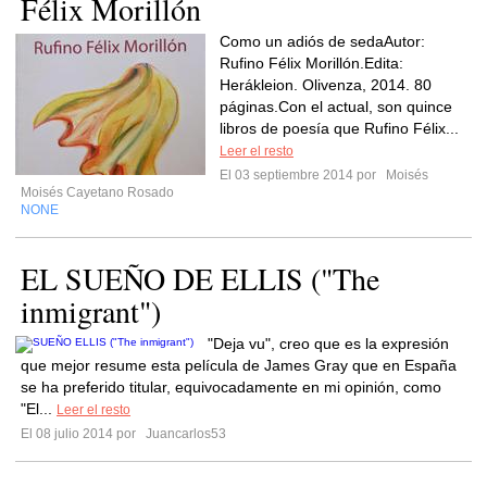
Félix Morillón
Como un adiós de sedaAutor:
Rufino Félix Morillón.Edita:
Herákleion. Olivenza, 2014. 80
páginas.Con el actual, son quince
libros de poesía que Rufino Félix...
Leer el resto
El 03 septiembre 2014 por
Moisés
Moisés Cayetano Rosado
NONE
EL SUEÑO DE ELLIS ("The
inmigrant")
"Deja vu", creo que es la expresión
que mejor resume esta película de James Gray que en España
se ha preferido titular, equivocadamente en mi opinión, como
"El...
Leer el resto
El 08 julio 2014 por
Juancarlos53