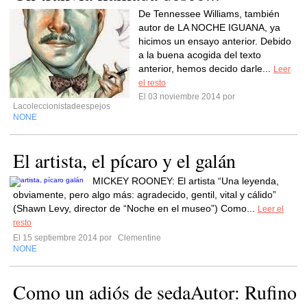
De Tennessee Williams, también
autor de LA NOCHE IGUANA, ya
hicimos un ensayo anterior. Debido
a la buena acogida del texto
anterior, hemos decido darle...
Leer
el resto
El 03 noviembre 2014 por
Lacoleccionistadeespejos
NONE
El artista, el pícaro y el galán
MICKEY ROONEY: El artista “Una leyenda,
obviamente, pero algo más: agradecido, gentil, vital y cálido”
(Shawn Levy, director de “Noche en el museo”) Como...
Leer el
resto
El 15 septiembre 2014 por
Clementine
NONE
Como un adiós de sedaAutor: Rufino