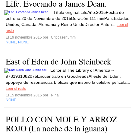
Life. Evocando a James Dean.
Título original:LifeAño:2015Fecha de
estreno:20 de Noviembre de 2015Duración:111 minPaís:Estados
Unidos, Canadá, Alemania y Reino UnidoDirector:Anton...
Leer el
resto
El 19 noviembre 2015 por
Criticasen8mm
NONE
NONE
,
East of Eden de John Steinbeck
Editorial The Library of América ~
9781931082075Encuentralo en GoodreadsAl este del Edén,
epopeya de resonancias bíblicas que inspiró la célebre película...
Leer el resto
El 15 noviembre 2015 por
Nina
NONE
POLLO CON MOLE Y ARROZ
ROJO (La noche de la iguana)