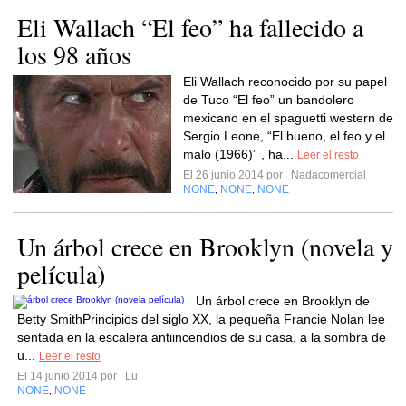
Eli Wallach “El feo” ha fallecido a
los 98 años
Eli Wallach reconocido por su papel
de Tuco “El feo” un bandolero
mexicano en el spaguetti western de
Sergio Leone, “El bueno, el feo y el
malo (1966)” , ha...
Leer el resto
El 26 junio 2014 por
Nadacomercial
NONE
NONE
NONE
,
,
Un árbol crece en Brooklyn (novela y
película)
Un árbol crece en Brooklyn de
Betty SmithPrincipios del siglo XX, la pequeña Francie Nolan lee
sentada en la escalera antiincendios de su casa, a la sombra de
u...
Leer el resto
El 14 junio 2014 por
Lu
NONE
NONE
,