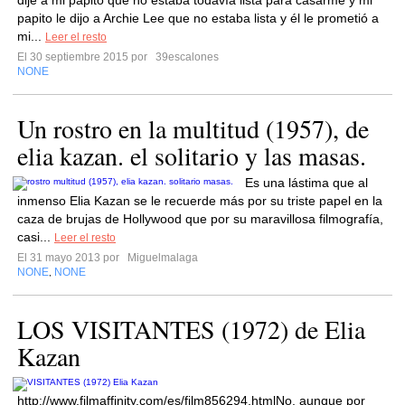
dije a mi papito que no estaba todavía lista para casarme y mi
papito le dijo a Archie Lee que no estaba lista y él le prometió a
mi...
Leer el resto
El 30 septiembre 2015 por
39escalones
NONE
Un rostro en la multitud (1957), de
elia kazan. el solitario y las masas.
Es una lástima que al
inmenso Elia Kazan se le recuerde más por su triste papel en la
caza de brujas de Hollywood que por su maravillosa filmografía,
casi...
Leer el resto
El 31 mayo 2013 por
Miguelmalaga
NONE
NONE
,
LOS VISITANTES (1972) de Elia
Kazan
http://www.filmaffinity.com/es/film856294.htmlNo, aunque por