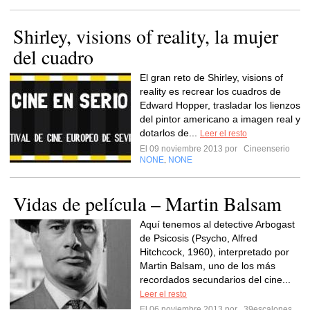
Shirley, visions of reality, la mujer
del cuadro
El gran reto de Shirley, visions of
reality es recrear los cuadros de
Edward Hopper, trasladar los lienzos
del pintor americano a imagen real y
dotarlos de...
Leer el resto
El 09 noviembre 2013 por
Cineenserio
NONE
NONE
,
Vidas de película – Martin Balsam
Aquí tenemos al detective Arbogast
de Psicosis (Psycho, Alfred
Hitchcock, 1960), interpretado por
Martin Balsam, uno de los más
recordados secundarios del cine...
Leer el resto
El 06 noviembre 2013 por
39escalones