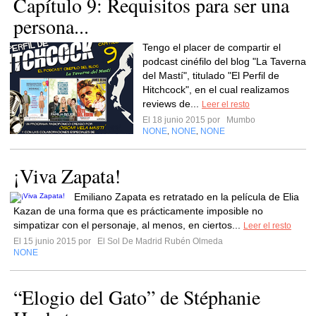
Capítulo 9: Requisitos para ser una
persona...
Tengo el placer de compartir el
podcast cinéfilo del blog "La Taverna
del Mastí", titulado "El Perfil de
Hitchcock", en el cual realizamos
reviews de...
Leer el resto
El 18 junio 2015 por
Mumbo
NONE
NONE
NONE
,
,
¡Viva Zapata!
Emiliano Zapata es retratado en la película de Elia
Kazan de una forma que es prácticamente imposible no
simpatizar con el personaje, al menos, en ciertos...
Leer el resto
El 15 junio 2015 por
El Sol De Madrid Rubén Olmeda
NONE
“Elogio del Gato” de Stéphanie