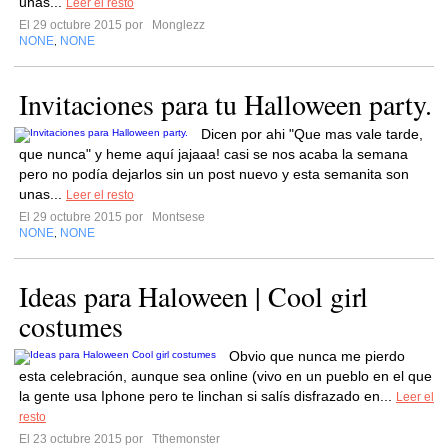
unas...
Leer el resto
El 29 octubre 2015 por
Monglezz
NONE
NONE
,
Invitaciones para tu Halloween party.
Dicen por ahi "Que mas vale tarde,
que nunca" y heme aquí jajaaa! casi se nos acaba la semana
pero no podía dejarlos sin un post nuevo y esta semanita son
unas...
Leer el resto
El 29 octubre 2015 por
Montsese
NONE
NONE
,
Ideas para Haloween | Cool girl
costumes
Obvio que nunca me pierdo
esta celebración, aunque sea online (vivo en un pueblo en el que
la gente usa Iphone pero te linchan si salís disfrazado en...
Leer el
resto
El 23 octubre 2015 por
Tthemonster