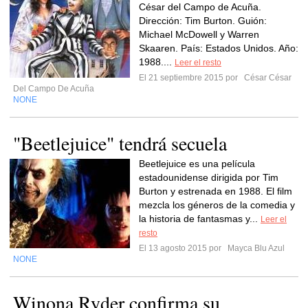
César del Campo de Acuña.
Dirección: Tim Burton. Guión:
Michael McDowell y Warren
Skaaren. País: Estados Unidos. Año:
1988....
Leer el resto
El 21 septiembre 2015 por
César César
Del Campo De Acuña
NONE
"Beetlejuice" tendrá secuela
Beetlejuice es una película
estadounidense dirigida por Tim
Burton y estrenada en 1988. El film
mezcla los géneros de la comedia y
la historia de fantasmas y...
Leer el
resto
El 13 agosto 2015 por
Mayca Blu Azul
NONE
Winona Ryder confirma su