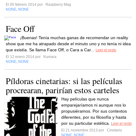
El 05 febrero 2014 por
Raspberry Mag
NONE
NONE
,
Face Off
¡Buenas! Tenía muchas ganas de recomendar un reality
show que me ha atrapado desde el minuto uno y no tenía ni idea
que existía. Se llama Face Off, o Cara a Car...
Leer el resto
El 12 enero 2014 por
Kumara
NONE
NONE
,
Píldoras cinetarias: si las películas
procrearan, parirían estos carteles
Hay películas que nunca
emparejaríamos ni aunque nos lo
propusiéramos. Por sus contextos
diferentes, por su filosofía y hasta
por su particular estética.
Leer el resto
El 21 noviembre 2013 por
Cinetario
NONE
NONE
,