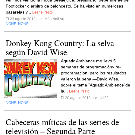
venimos viendo la moda Beetlejuice, presidiario, dependiente de
Footlocker o arbitro de baloncesto. Se ha visto en numerosas
pasarelas y...
Leer el resto
El 23 agosto 2013 por
Más Nail Art.
NONE
NONE
,
Donkey Kong Country: La selva
según David Wise
Aquatic Ambiance me llevó 5
semanas de programacióny re-
programación, pero los resultados
valieron la pena.—David Wise,
sobre el tema “Aquatic Ambience”de
la...
Leer el resto
El 20 agosto 2013 por
Uli22
NONE
NONE
,
Cabeceras míticas de las series de
televisión – Segunda Parte