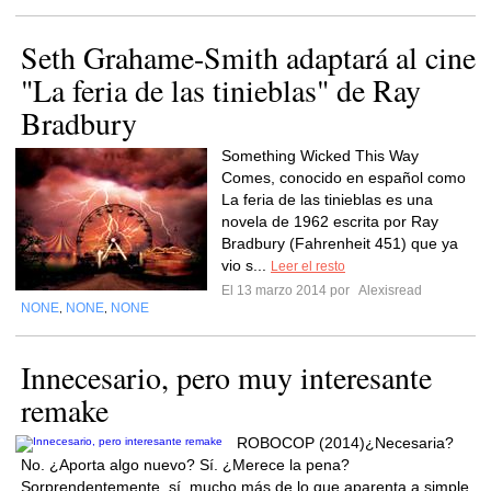
Seth Grahame-Smith adaptará al cine
"La feria de las tinieblas" de Ray
Bradbury
Something Wicked This Way
Comes, conocido en español como
La feria de las tinieblas es una
novela de 1962 escrita por Ray
Bradbury (Fahrenheit 451) que ya
vio s...
Leer el resto
El 13 marzo 2014 por
Alexisread
NONE
NONE
NONE
,
,
Innecesario, pero muy interesante
remake
ROBOCOP (2014)¿Necesaria?
No. ¿Aporta algo nuevo? Sí. ¿Merece la pena?
Sorprendentemente, sí, mucho más de lo que aparenta a simple