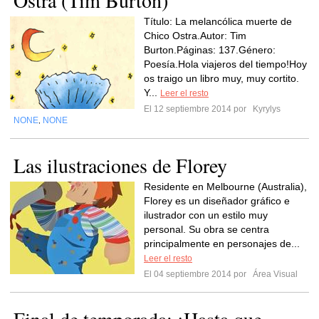
Ostra (Tim Burton)
Título: La melancólica muerte de
Chico Ostra.Autor: Tim
Burton.Páginas: 137.Género:
Poesía.Hola viajeros del tiempo!Hoy
os traigo un libro muy, muy cortito.
Y...
Leer el resto
El 12 septiembre 2014 por
Kyrylys
NONE
NONE
,
Las ilustraciones de Florey
Residente en Melbourne (Australia),
Florey es un diseñador gráfico e
ilustrador con un estilo muy
personal. Su obra se centra
principalmente en personajes de...
Leer el resto
El 04 septiembre 2014 por
Área Visual