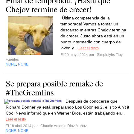
Final de temporada: ¡Hasta que
Chejov termine de crecer!
¡Última competencia de la
temporada! Vamos a tomar un
descanso mientras Chejov termina
de crecer. Justo ahora está en un
punto intermedio con cuerpo de
joven y...
Leer el resto
El 29 mayo 2014 por
Simpletybs Tiby
Fuentes
NONE
NONE
,
Se prepara posible remake de
#TheGremlins
Después de conocerse que
Richard Donner ya está preparando Los Goonies 2, el sitio Ain’t it
Cool News informó que en Warner Bros. están trabajando en...
Leer el resto
El 18 abril 2014 por
Claudio Antonio Diaz Muñoz
NONE
NONE
,