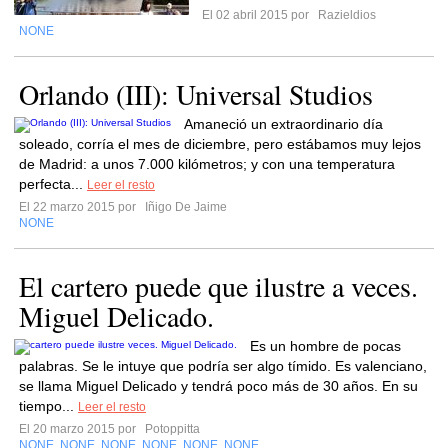
El 02 abril 2015 por
Razieldios
NONE
Orlando (III): Universal Studios
Amaneció un extraordinario día
soleado, corría el mes de diciembre, pero estábamos muy lejos
de Madrid: a unos 7.000 kilómetros; y con una temperatura
perfecta...
Leer el resto
El 22 marzo 2015 por
Iñigo De Jaime
NONE
El cartero puede que ilustre a veces.
Miguel Delicado.
Es un hombre de pocas
palabras. Se le intuye que podría ser algo tímido. Es valenciano,
se llama Miguel Delicado y tendrá poco más de 30 años. En su
tiempo...
Leer el resto
El 20 marzo 2015 por
Potoppitta
NONE
NONE
NONE
NONE
NONE
NONE
,
,
,
,
,