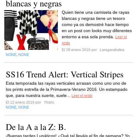
blancas y negras
Quien tiene una camiseta de rayas
blancas y negras tiene un tesoro
como ya os demostré hace tiempo
en un post con looks muy diferentes
entorno a esa sola prenda.
Leer el
resto
El 28 enero 2016 por
Laragarabatea
NONE
NONE
,
SS16 Trend Alert: Vertical Stripes
Esta temporada las rayas verticales arrasan como uno uno de
los prints estrella de la Primavera-Verano 2016. Un estampado
que, para nuestra suerte, suele...
Leer el resto
El 12 enero 2016 por
Ylrahc
NONE
NONE
,
De la A a la Z: B.
¡Buenas tardes Lunáticos! ¿Qué tal lleváis el fin de semana? Yo