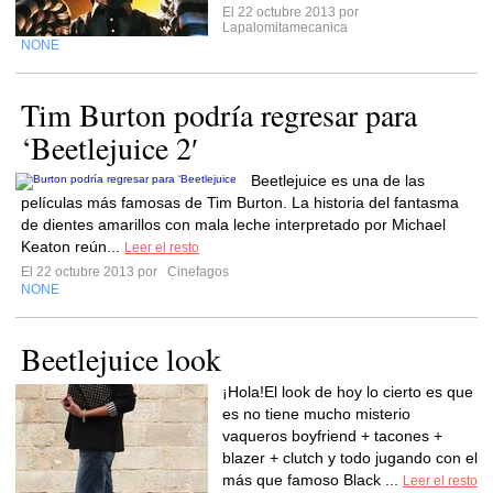
El 22 octubre 2013 por
Lapalomitamecanica
NONE
Tim Burton podría regresar para
‘Beetlejuice 2′
Beetlejuice es una de las
películas más famosas de Tim Burton. La historia del fantasma
de dientes amarillos con mala leche interpretado por Michael
Keaton reún...
Leer el resto
El 22 octubre 2013 por
Cinefagos
NONE
Beetlejuice look
¡Hola!El look de hoy lo cierto es que
es no tiene mucho misterio
vaqueros boyfriend + tacones +
blazer + clutch y todo jugando con el
más que famoso Black ...
Leer el resto