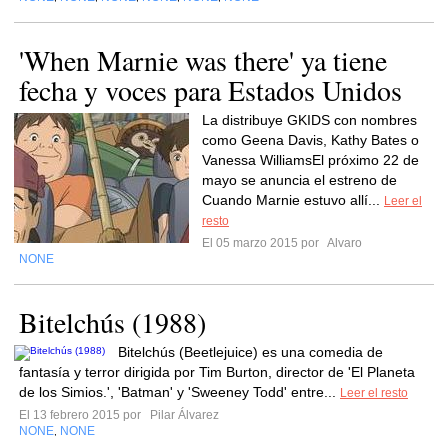
'When Marnie was there' ya tiene
fecha y voces para Estados Unidos
La distribuye GKIDS con nombres
como Geena Davis, Kathy Bates o
Vanessa WilliamsEl próximo 22 de
mayo se anuncia el estreno de
Cuando Marnie estuvo allí...
Leer el
resto
El 05 marzo 2015 por
Alvaro
NONE
Bitelchús (1988)
Bitelchús (Beetlejuice) es una comedia de
fantasía y terror dirigida por Tim Burton, director de 'El Planeta
de los Simios.', 'Batman' y 'Sweeney Todd' entre...
Leer el resto
El 13 febrero 2015 por
Pilar Álvarez
NONE
NONE
,