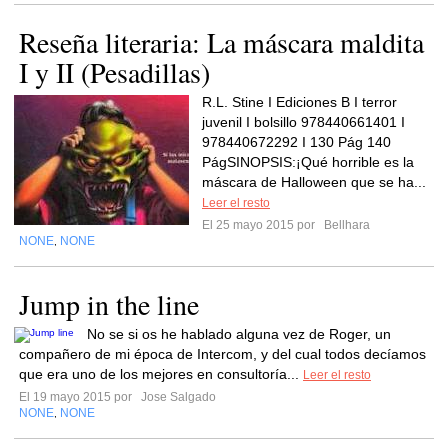
Reseña literaria: La máscara maldita
I y II (Pesadillas)
R.L. Stine I Ediciones B I terror
juvenil I bolsillo 978440661401 I
978440672292 I 130 Pág 140
PágSINOPSIS:¡Qué horrible es la
máscara de Halloween que se ha...
Leer el resto
El 25 mayo 2015 por
Bellhara
NONE
NONE
,
Jump in the line
No se si os he hablado alguna vez de Roger, un
compañero de mi época de Intercom, y del cual todos decíamos
que era uno de los mejores en consultoría...
Leer el resto
El 19 mayo 2015 por
Jose Salgado
NONE
NONE
,