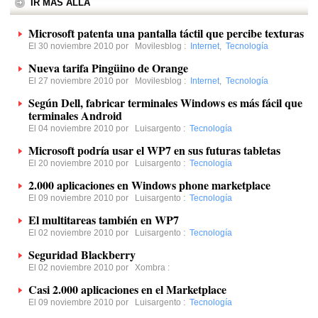
IR MÁS ALLÁ
Microsoft patenta una pantalla táctil que percibe texturas
El 30 noviembre 2010 por
Movilesblog
:
Internet
,
Tecnología
Nueva tarifa Pingüino de Orange
El 27 noviembre 2010 por
Movilesblog
:
Internet
,
Tecnología
Según Dell, fabricar terminales Windows es más fácil que
terminales Android
El 04 noviembre 2010 por
Luisargento
:
Tecnología
Microsoft podría usar el WP7 en sus futuras tabletas
El 20 noviembre 2010 por
Luisargento
:
Tecnología
2.000 aplicaciones en Windows phone marketplace
El 09 noviembre 2010 por
Luisargento
:
Tecnología
El multitareas también en WP7
El 02 noviembre 2010 por
Luisargento
:
Tecnología
Seguridad Blackberry
El 02 noviembre 2010 por
Xombra
:
Casi 2.000 aplicaciones en el Marketplace
El 09 noviembre 2010 por
Luisargento
:
Tecnología