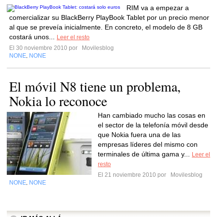
RIM va a empezar a
comercializar su BlackBerry PlayBook Tablet por un precio menor
al que se preveía inicialmente. En concreto, el modelo de 8 GB
costará unos...
Leer el resto
El 30 noviembre 2010 por
Movilesblog
NONE
NONE
,
El móvil N8 tiene un problema,
Nokia lo reconoce
Han cambiado mucho las cosas en
el sector de la telefonía móvil desde
que Nokia fuera una de las
empresas líderes del mismo con
terminales de última gama y...
Leer el
resto
El 21 noviembre 2010 por
Movilesblog
NONE
NONE
,