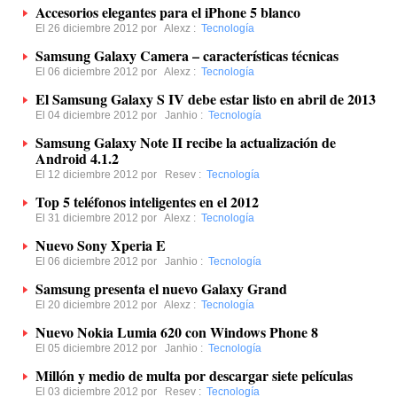
Accesorios elegantes para el iPhone 5 blanco
El 26 diciembre 2012 por
Alexz
:
Tecnología
Samsung Galaxy Camera – características técnicas
El 06 diciembre 2012 por
Alexz
:
Tecnología
El Samsung Galaxy S IV debe estar listo en abril de 2013
El 04 diciembre 2012 por
Janhio
:
Tecnología
Samsung Galaxy Note II recibe la actualización de
Android 4.1.2
El 12 diciembre 2012 por
Resev
:
Tecnología
Top 5 teléfonos inteligentes en el 2012
El 31 diciembre 2012 por
Alexz
:
Tecnología
Nuevo Sony Xperia E
El 06 diciembre 2012 por
Janhio
:
Tecnología
Samsung presenta el nuevo Galaxy Grand
El 20 diciembre 2012 por
Alexz
:
Tecnología
Nuevo Nokia Lumia 620 con Windows Phone 8
El 05 diciembre 2012 por
Janhio
:
Tecnología
Millón y medio de multa por descargar siete películas
El 03 diciembre 2012 por
Resev
:
Tecnología