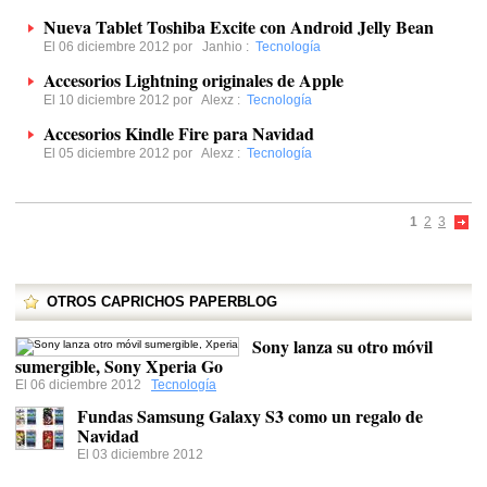
Nueva Tablet Toshiba Excite con Android Jelly Bean
El 06 diciembre 2012 por
Janhio
:
Tecnología
Accesorios Lightning originales de Apple
El 10 diciembre 2012 por
Alexz
:
Tecnología
Accesorios Kindle Fire para Navidad
El 05 diciembre 2012 por
Alexz
:
Tecnología
1
2
3
OTROS CAPRICHOS PAPERBLOG
Sony lanza su otro móvil
sumergible, Sony Xperia Go
El 06 diciembre 2012
Tecnología
Fundas Samsung Galaxy S3 como un regalo de
Navidad
El 03 diciembre 2012