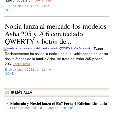
nuevo juguete d...
Leer el resto
El 27 diciembre 2012 por
Alexz
NONE
Nokia lanza al mercado los modelos
Asha 205 y 206 con teclado
QWERTY y botón de...
Tweet
Recientemente ha salido la noticia de que Nokia acaba de lanzar
dos teléfonos de la familia Asha, se trata del Asha 205 y Asha
206.
Leer el resto
El 10 diciembre 2012 por
Janhio
NONE
IR MÁS ALLÁ
Motorola y Nextel lanza el i867 Ferrari Edición Limitada
El 13 diciembre 2012 por
Janhio
:
Tecnología