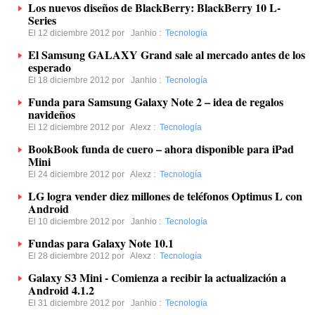
Los nuevos diseños de BlackBerry: BlackBerry 10 L-
Series
El 12 diciembre 2012 por
Janhio
:
Tecnología
El Samsung GALAXY Grand sale al mercado antes de los
esperado
El 18 diciembre 2012 por
Janhio
:
Tecnología
Funda para Samsung Galaxy Note 2 – idea de regalos
navideños
El 12 diciembre 2012 por
Alexz
:
Tecnología
BookBook funda de cuero – ahora disponible para iPad
Mini
El 24 diciembre 2012 por
Alexz
:
Tecnología
LG logra vender diez millones de teléfonos Optimus L con
Android
El 10 diciembre 2012 por
Janhio
:
Tecnología
Fundas para Galaxy Note 10.1
El 28 diciembre 2012 por
Alexz
:
Tecnología
Galaxy S3 Mini - Comienza a recibir la actualización a
Android 4.1.2
El 31 diciembre 2012 por
Janhio
:
Tecnología