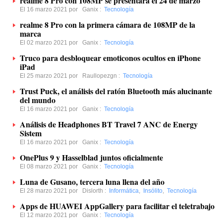
realme 8 Pro con 108MP se presentará el 24 de marzo
El 16 marzo 2021 por
Ganix
:
Tecnología
realme 8 Pro con la primera cámara de 108MP de la
marca
El 02 marzo 2021 por
Ganix
:
Tecnología
Truco para desbloquear emoticonos ocultos en iPhone
iPad
El 25 marzo 2021 por
Raullopezgn
:
Tecnología
Trust Puck, el análisis del ratón Bluetooth más alucinante
del mundo
El 16 marzo 2021 por
Ganix
:
Tecnología
Análisis de Headphones BT Travel 7 ANC de Energy
Sistem
El 16 marzo 2021 por
Ganix
:
Tecnología
OnePlus 9 y Hasselblad juntos oficialmente
El 08 marzo 2021 por
Ganix
:
Tecnología
Luna de Gusano, tercera luna llena del año
El 28 marzo 2021 por
Dislorth
:
Informática
,
Insólito
,
Tecnología
Apps de HUAWEI AppGallery para facilitar el teletrabajo
El 12 marzo 2021 por
Ganix
:
Tecnología