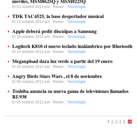
móviles, MSM8625Q y MSM8225Q
El 03 octubre 2012 por
Resev
:
Tecnología
TDK TAC4525, la base despertador musical
El 13 octubre 2012 por
Resev
:
Tecnología
Apple deberá pedir disculpas a Samsung
El 18 octubre 2012 por
Resev
:
Tecnología
Logitech K810 el nuevo teclado inalámbrico por Bluetooth
El 15 octubre 2012 por
Resev
:
Tecnología
Megaupload dara luz verde a partir del 19 enero
El 28 octubre 2012 por
Resev
:
Tecnología
Angry Birds Stars Wars , el 8 de noviembre
El 08 octubre 2012 por
Resev
:
Tecnología
Toshiba anuncia su nueva gama de televisiones llamados
RL938
El 05 octubre 2012 por
Resev
:
Tecnología
1
2
3
4
5