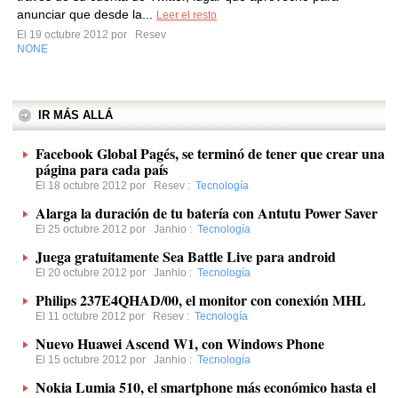
anunciar que desde la...
Leer el resto
El 19 octubre 2012 por
Resev
NONE
IR MÁS ALLÁ
Facebook Global Pagés, se terminó de tener que crear una
página para cada país
El 18 octubre 2012 por
Resev
:
Tecnología
Alarga la duración de tu batería con Antutu Power Saver
El 25 octubre 2012 por
Janhio
:
Tecnología
Juega gratuitamente Sea Battle Live para android
El 20 octubre 2012 por
Janhio
:
Tecnología
Philips 237E4QHAD/00, el monitor con conexión MHL
El 11 octubre 2012 por
Resev
:
Tecnología
Nuevo Huawei Ascend W1, con Windows Phone
El 15 octubre 2012 por
Janhio
:
Tecnología
Nokia Lumia 510, el smartphone más económico hasta el