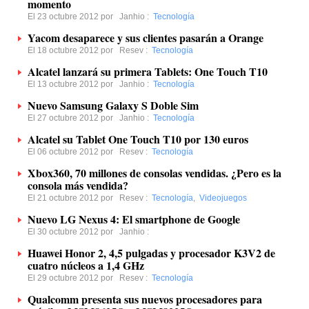
momento
El 23 octubre 2012 por
Janhio
:
Tecnología
Yacom desaparece y sus clientes pasarán a Orange
El 18 octubre 2012 por
Resev
:
Tecnología
Alcatel lanzará su primera Tablets: One Touch T10
El 13 octubre 2012 por
Janhio
:
Tecnología
Nuevo Samsung Galaxy S Doble Sim
El 27 octubre 2012 por
Janhio
:
Tecnología
Alcatel su Tablet One Touch T10 por 130 euros
El 06 octubre 2012 por
Resev
:
Tecnología
Xbox360, 70 millones de consolas vendidas. ¿Pero es la
consola más vendida?
El 21 octubre 2012 por
Resev
:
Tecnología
,
Videojuegos
Nuevo LG Nexus 4: El smartphone de Google
El 30 octubre 2012 por
Janhio
:
Huawei Honor 2, 4,5 pulgadas y procesador K3V2 de
cuatro núcleos a 1,4 GHz
El 29 octubre 2012 por
Resev
:
Tecnología
Qualcomm presenta sus nuevos procesadores para