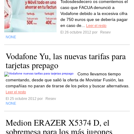
Todosdesdecero os comentemos el
caso que FACUA denunció a
Vodafone debido a la excesiva cifra
de 750 euros que se debería pagar
en caso de...
Leer el resto
El 26 octubre 2012 por
Resev
NONE
Vodafone Yu, las nuevas tarifas para
tarjetas prepago
Como llevamos tiempo
comentando, desde que salió la oferta de Movistar Fusión, las
compañías no paran de tirarse de los pelos y buscar alternativas.
Leer el resto
El 25 octubre 2012 por
Resev
NONE
Medion ERAZER X5374 D, el
sobremesa para los más jugones