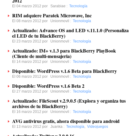
2012
El 04 marzo 2012 por
Sarabiae
:
Tecnología
RIM adquiere Paratek Microwave, Inc
El 08 marzo 2012 por
Unionmovil
:
Tecnología
Actualizado: Advance OS and LED v.11.1.0 (Personaliza
el LED de tu BlackBerry)
El 23 marzo 2012 por
Unionmovil
:
Tecnología
Actualizado: IM+ v.1.3 para BlackBerry PlayBook
(Cliente de multi-mensajeria)
El 14 marzo 2012 por
Unionmovil
:
Tecnología
Disponible: WordPress v.1.6 Beta para BlackBerry
El 06 marzo 2012 por
Unionmovil
:
Tecnología
Disponible: WordPress v.1.6 Beta 2
El 27 marzo 2012 por
Unionmovil
:
Tecnología
Actualizado: FileScout v.2.9.0.5 (Explora y organiza tus
archivos de tu BlackBerry)
El 16 marzo 2012 por
Unionmovil
:
Tecnología
AVG antivirus gratis, ahora disponible para android
El 13 marzo 2012 por
Juanka
:
Tecnología
,
Videojuegos
Actualizado: Twitter v.3.0.0.16