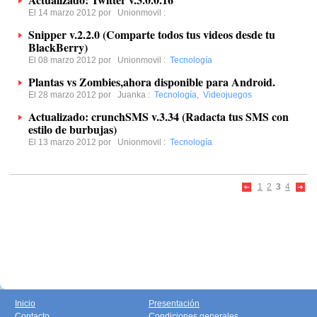
El 14 marzo 2012 por
Unionmovil
:
Snipper v.2.2.0 (Comparte todos tus videos desde tu
BlackBerry)
El 08 marzo 2012 por
Unionmovil
:
Tecnología
Plantas vs Zombies,ahora disponible para Android.
El 28 marzo 2012 por
Juanka
:
Tecnología
,
Videojuegos
Actualizado: crunchSMS v.3.34 (Radacta tus SMS con
estilo de burbujas)
El 13 marzo 2012 por
Unionmovil
:
Tecnología
1
2
3
4
Inicio
Presentación
Contacto
Condiciones generales