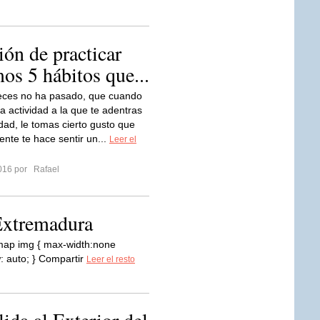
ión de practicar
mos 5 hábitos que...
eces no ha pasado, que cuando
a actividad a la que te adentras
idad, le tomas cierto gusto que
ente te hace sentir un...
Leer el
2016 por
Rafael
Extremadura
ap img { max-width:none
: auto; } Compartir
Leer el resto