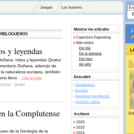
Juegos
Los Autores
Mostrar los artículos
PERBLOGUEROS
Caprichos Paperblog
Más leídos
s y leyendas
Del día
L
De la semana
Del mes
oñana: mitos y leyendas Qnatur
EL
del año
omentario Doñana, además de
DÍ
 la naturaleza europea, también
Descubrir
orio lleno...
Leer el resto
2016 por
Qnatur
Expatriados
España
Regiones del Mundo
América Latina
en la Complutense
Est
Archivos
2026
2025
useo de la Geología de la
2024