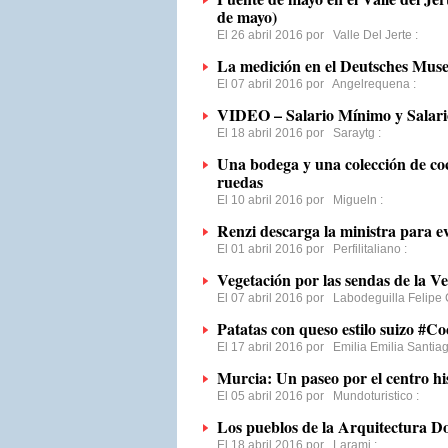
de mayo)
El 26 abril 2016 por
Valle Del Jerte
:
La medición en el Deutsches Mu
El 07 abril 2016 por
Angelrequena
:
VIDEO – Salario Mínimo y Salario
El 18 abril 2016 por
Saraytg
:
Una bodega y una colección de coc
ruedas
El 10 abril 2016 por
Migueln
:
Renzi descarga la ministra para ev
El 01 abril 2016 por
Perfilitaliano
:
Vegetación por las sendas de la V
El 07 abril 2016 por
Labodeguilla Felipe
Patatas con queso estilo suizo #
El 17 abril 2016 por
Emilia Emilia Santia
Murcia: Un paseo por el centro hi
El 05 abril 2016 por
Mundoturistico
:
Los pueblos de la Arquitectura D
El 18 abril 2016 por
Larami
: