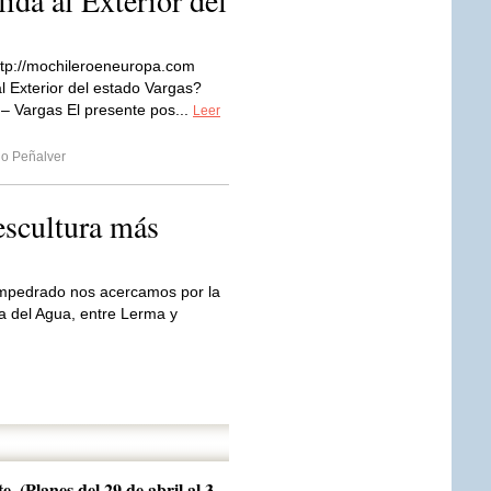
ida al Exterior del
ttp://mochileroeneuropa.com
l Exterior del estado Vargas?
 – Vargas El presente pos...
Leer
io Peñalver
 escultura más
empedrado nos acercamos por la
la del Agua, entre Lerma y
e. (Planes del 29 de abril al 3