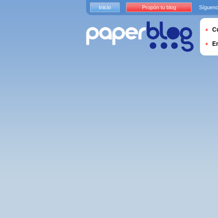
Inicio
Propón tu blog
Sígueno
Cu
E