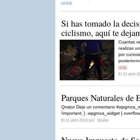
NONE
Si has tomado la decis
ciclismo, aquí te deja
Cuantas v
realizas un
por curios
posteriorm
resto
El 22 abril 
Parques Naturales de 
Qnatur Deje un comentario #wpgmza_m
!important; } .wpgmza_widget { overflow
El 11 abril 2016 por
Qnatur