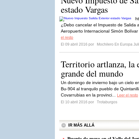
Nuevo Impuesto de Sal
estado Vargas
h
¿Debo cancelar el Impuesto de Salida a
Aeropuerto Internacional Simón Bolívar
el resto
El 09 abril 2016 por
Mochilero En Europa Jul
Territorio artlanza, la
grande del mundo
Un domingo de invierno bajo un cielo 
Bu-904 al tranquilo pueblo de Quintanil
Covarrubias en la provinci...
Leer el resto
El 10 abril 2016 por
Trotaburgos
IR MÁS ALLÁ
Puente de mayo en el Valle del Jert