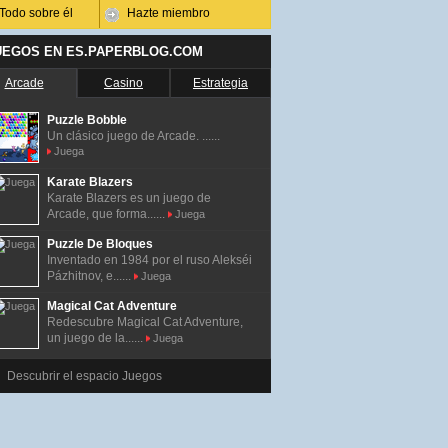
Todo sobre él
Hazte miembro
UEGOS EN ES.PAPERBLOG.COM
Arcade
Casino
Estrategia
Puzzle Bobble
Un clásico juego de Arcade. ......
Juega
Karate Blazers
Karate Blazers es un juego de
Arcade, que forma......
Juega
Puzzle De Bloques
Inventado en 1984 por el ruso Alekséi
Pázhitnov, e......
Juega
Magical Cat Adventure
Redescubre Magical Cat Adventure,
un juego de la......
Juega
Descubrir el espacio Juegos