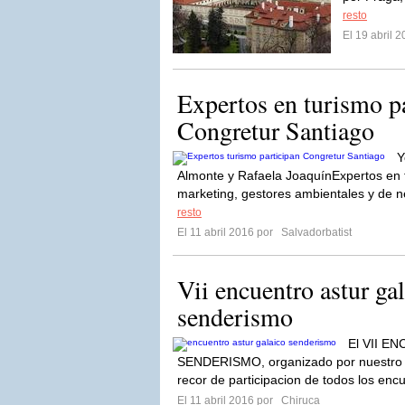
resto
El 19 abril 
Expertos en turismo pa
Congretur Santiago
Y
Almonte y Rafaela JoaquínExpertos en t
marketing, gestores ambientales y de n
resto
El 11 abril 2016 por
Salvadorbatist
Vii encuentro astur ga
senderismo
El VII 
SENDERISMO, organizado por nuestro g
recor de participacion de todos los encu
El 11 abril 2016 por
Chiruca