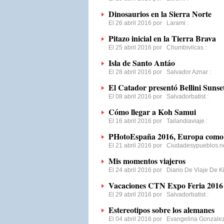
Dinosaurios en la Sierra Norte
El 26 abril 2016 por
Larami
:
Pitazo inicial en la Tierra Brava
El 25 abril 2016 por
Chumbivilcas
:
Isla de Santo Antáo
El 28 abril 2016 por
Salvador Aznar
:
El Catador presentó Bellini Sunse
El 08 abril 2016 por
Salvadorbatist
:
Cómo llegar a Koh Samui
El 16 abril 2016 por
Tailandiaviaje
:
PHotoEspaña 2016, Europa como 
El 21 abril 2016 por
Ciudadesypueblos.n
Mis momentos viajeros
El 24 abril 2016 por
Diario De Viaje De K
Vacaciones CTN Expo Feria 2016
El 29 abril 2016 por
Salvadorbatist
:
Estereotipos sobre los alemanes
El 04 abril 2016 por
Evangelina Gonzale