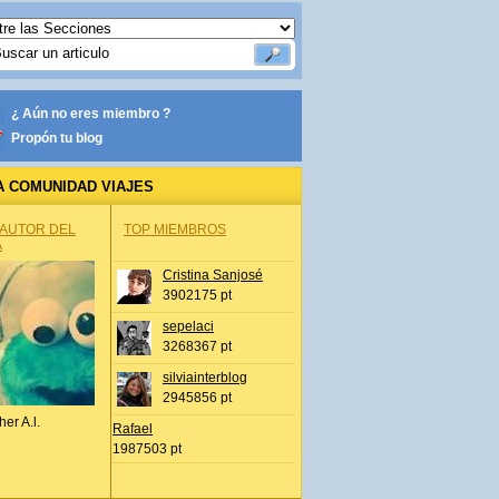
¿ Aún no eres miembro ?
Propón tu blog
A COMUNIDAD VIAJES
 AUTOR DEL
TOP MIEMBROS
A
Cristina Sanjosé
3902175 pt
sepelaci
3268367 pt
silviainterblog
2945856 pt
her A.l.
Rafael
1987503 pt