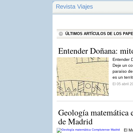
Revista Viajes
ÚLTIMOS ARTÍCULOS DE LOS PA
Entender Doñana: mito
Entender D
Deje un c
paraíso de
es un territ
El 05 abril 
Geología matemática 
de Madrid
El M