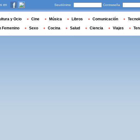
s en
Seudónimo
Contraseña
ltura y Ocio
Cine
Música
Libros
Comunicación
Tecnol
n Femenino
Sexo
Cocina
Salud
Ciencia
Viajes
Ten