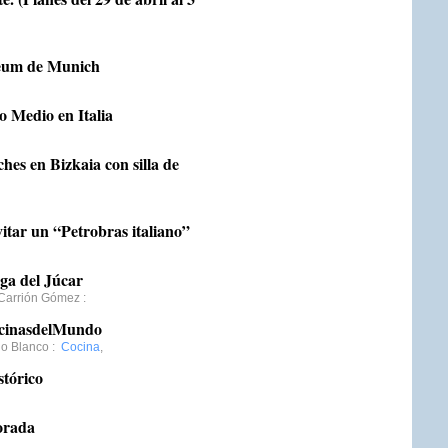
seum de Munich
 Medio en Italia
hes en Bizkaia con silla de
itar un “Petrobras italiano”
ega del Júcar
 Carrión Gómez
:
CocinasdelMundo
go Blanco
:
Cocina
,
stórico
orada