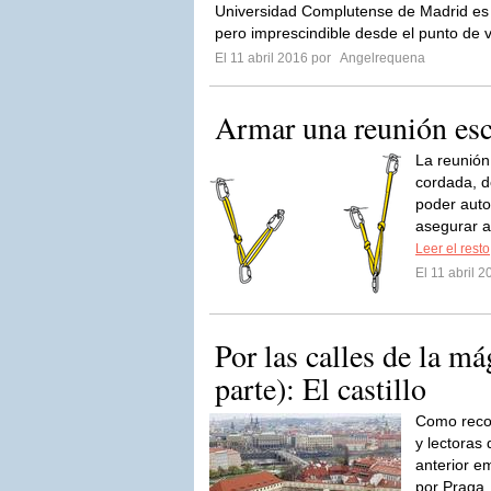
Universidad Complutense de Madrid es
pero imprescindible desde el punto de 
El 11 abril 2016 por
Angelrequena
Armar una reunión es
La reunión
cordada, d
poder auto
asegurar a
Leer el resto
El 11 abril 
Por las calles de la m
parte): El castillo
Como recor
y lectoras 
anterior e
por Praga,