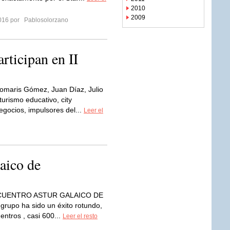
2010
2009
2016 por
Pablosolorzano
rticipan en II
omaris Gómez, Juan Díaz, Julio
urismo educativo, city
egocios, impulsores del...
Leer el
laico de
ENCUENTRO ASTUR GALAICO DE
rupo ha sido un éxito rotundo,
entros , casi 600...
Leer el resto