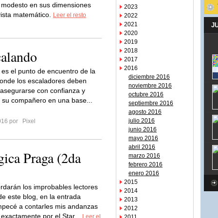
 modesto en sus dimensiones
2023
vista matemático.
Leer el resto
2022
2021
J
2020
2019
calando
2018
2017
2016
 es el punto de encuentro de la
diciembre 2016
onde los escaladores deben
noviembre 2016
asegurarse con confianza y
octubre 2016
 su compañero en una base...
septiembre 2016
agosto 2016
julio 2016
2016 por
Pixel
junio 2016
mayo 2016
abril 2016
ágica Praga (2da
marzo 2016
febrero 2016
enero 2016
2015
darán los improbables lectores
2014
de este blog, en la entrada
2013
mpecé a contarles mis andanzas
2012
 exactamente por el Star...
Leer el
2011