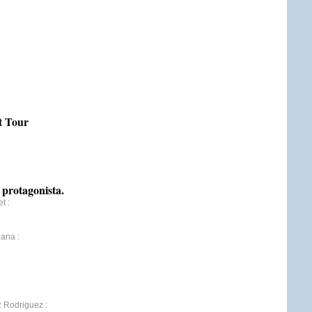
t Tour
protagonista.
et
:
iana
:
z Rodriguez
: