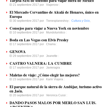
Tarjeta SIM de teléfono para viajar fuera de México
El 21 septiembre 2017 por
Viajerosv
:
El Mercado Cervantino de Alcalá de Henares, único en
Europa
El 30 septiembre 2017 por
Tienesplaneshoy
:
Cultura y Ocio
,
Consejos para viajar a Nueva York en noviembre
El 10 septiembre 2017 por
Mundoturistico
:
Boda en Las Vegas con Elvis Presley
El 17 septiembre 2017 por
Chama
:
GENOVA
El 29 septiembre 2017 por
Jeanette
:
CASTRO VALNERA: LA CUMBRE
El 17 septiembre 2017 por
Javieragra
:
Maletas de viaje: ¿Cómo elegir las mejores?
El 23 septiembre 2017 por
Karin Viajera
:
El parque natural de la sierra de Andújar, turismo activo
en Jaén.
El 20 septiembre 2017 por
Veronica Cussi
:
DANDO PASOS MALOS POR MERLO SAN LUIS.
ARGENTINA.-