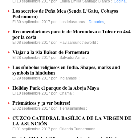
El 13 septiembre 2017 por
Emilia Emilia Santiago Blanco
:
Cocina
,
Los secretos de Peña Mea (Senda L'Gatu, Cobayos
Pedromoro)
El 30 septiembre 2017 por
Losdelasclaras
:
Deportes
,
Recomendaciones para ir de Morondava a Tulear en 4x4
por la costa
El 08 septiembre 2017 por
Flaviaaroundtheworld
:
Viajar a la isla Balear de Formentera
El 28 septiembre 2017 por
Salvador Aznar
:
Los símbolos religiosos en India. Shapes, marks and
symbols in hinduism
El 29 septiembre 2017 por
Indianlassi
:
Holiday Park el parque de la Abeja Maya
El 10 septiembre 2017 por
Chama
:
Prismáticos y ¡a ver buitres!
El 02 septiembre 2017 por
Tierrasinlimites
:
CUZCO CATEDRAL BASÍLICA DE LA VIRGEN DE
LA ASUNCIÓN
El 01 septiembre 2017 por
Orlando Tunnermann
: