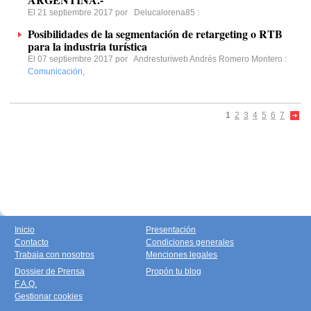
El 21 septiembre 2017 por
Delucalorena85
:
Posibilidades de la segmentación de retargeting o RTB
para la industria turística
El 07 septiembre 2017 por
Andresturiweb Andrés Romero Montero
:
Comunicación
,
1
2
3
4
5
6
7
Inicio
Presentación
Contacto
Condiciones generales
Trabaja con nosotros
Menciones legales
Dossier de Prensa
Propón tu blog
F.A.Q.
Gestionar cookies