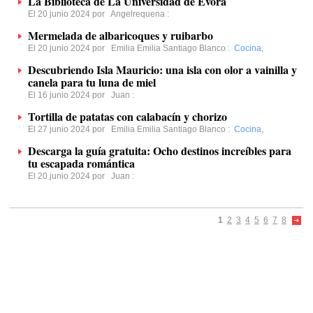
La Biblioteca de La Universidad de Évora
El 20 junio 2024 por
Angelrequena
:
Mermelada de albaricoques y ruibarbo
El 20 junio 2024 por
Emilia Emilia Santiago Blanco
:
Cocina
,
Descubriendo Isla Mauricio: una isla con olor a vainilla y
canela para tu luna de miel
El 16 junio 2024 por
Juan
:
Tortilla de patatas con calabacín y chorizo
El 27 junio 2024 por
Emilia Emilia Santiago Blanco
:
Cocina
,
Descarga la guía gratuita: Ocho destinos increíbles para
tu escapada romántica
El 20 junio 2024 por
Juan
:
1
2
3
4
5
6
7
8