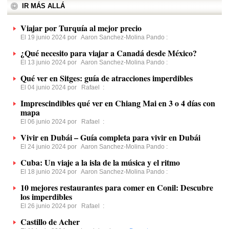
IR MÁS ALLÁ
Viajar por Turquía al mejor precio
El 19 junio 2024 por
Aaron Sanchez-Molina Pando
:
¿Qué necesito para viajar a Canadá desde México?
El 13 junio 2024 por
Aaron Sanchez-Molina Pando
:
Qué ver en Sitges: guía de atracciones imperdibles
El 04 junio 2024 por
Rafael
:
Imprescindibles qué ver en Chiang Mai en 3 o 4 días con
mapa
El 06 junio 2024 por
Rafael
:
Vivir en Dubái – Guía completa para vivir en Dubái
El 24 junio 2024 por
Aaron Sanchez-Molina Pando
:
Cuba: Un viaje a la isla de la música y el ritmo
El 18 junio 2024 por
Aaron Sanchez-Molina Pando
:
10 mejores restaurantes para comer en Conil: Descubre
los imperdibles
El 26 junio 2024 por
Rafael
:
Castillo de Acher