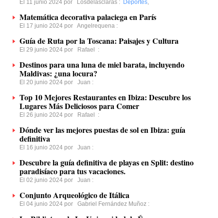
El 11 junio 2024 por
Losdelasclaras
:
Deportes
,
Matemática decorativa palaciega en París
El 17 junio 2024 por
Angelrequena
:
Guía de Ruta por la Toscana: Paisajes y Cultura
El 29 junio 2024 por
Rafael
:
Destinos para una luna de miel barata, incluyendo
Maldivas: ¿una locura?
El 20 junio 2024 por
Juan
:
Top 10 Mejores Restaurantes en Ibiza: Descubre los
Lugares Más Deliciosos para Comer
El 26 junio 2024 por
Rafael
:
Dónde ver las mejores puestas de sol en Ibiza: guía
definitiva
El 16 junio 2024 por
Juan
:
Descubre la guía definitiva de playas en Split: destino
paradisíaco para tus vacaciones.
El 02 junio 2024 por
Juan
:
Conjunto Arqueológico de Itálica
El 04 junio 2024 por
Gabriel Fernández Muñoz
: