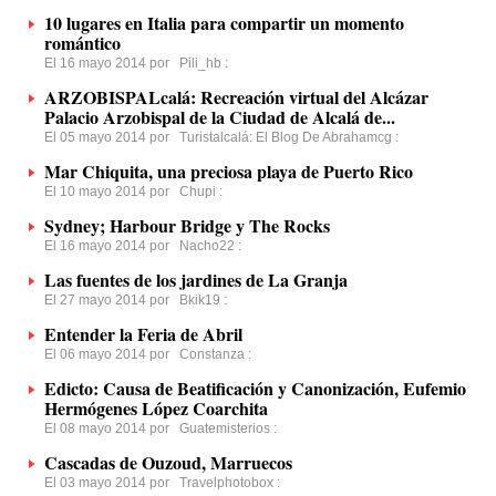
10 lugares en Italia para compartir un momento
romántico
El 16 mayo 2014 por
Pili_hb
:
ARZOBISPALcalá: Recreación virtual del Alcázar
Palacio Arzobispal de la Ciudad de Alcalá de...
El 05 mayo 2014 por
Turistalcalá: El Blog De Abrahamcg
:
Mar Chiquita, una preciosa playa de Puerto Rico
El 10 mayo 2014 por
Chupi
:
Sydney; Harbour Bridge y The Rocks
El 16 mayo 2014 por
Nacho22
:
Las fuentes de los jardines de La Granja
El 27 mayo 2014 por
Bkik19
:
Entender la Feria de Abril
El 06 mayo 2014 por
Constanza
:
Edicto: Causa de Beatificación y Canonización, Eufemio
Hermógenes López Coarchita
El 08 mayo 2014 por
Guatemisterios
:
Cascadas de Ouzoud, Marruecos
El 03 mayo 2014 por
Travelphotobox
: