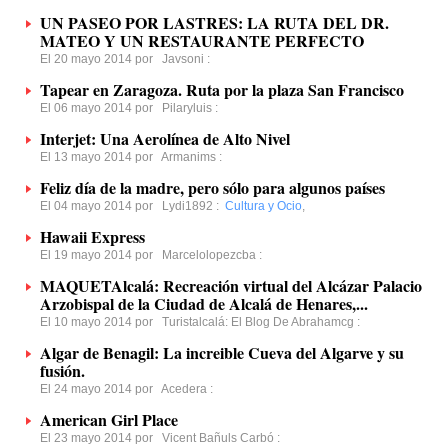
UN PASEO POR LASTRES: LA RUTA DEL DR.
MATEO Y UN RESTAURANTE PERFECTO
El 20 mayo 2014 por
Javsoni
:
Tapear en Zaragoza. Ruta por la plaza San Francisco
El 06 mayo 2014 por
Pilaryluis
:
Interjet: Una Aerolínea de Alto Nivel
El 13 mayo 2014 por
Armanims
:
Feliz día de la madre, pero sólo para algunos países
El 04 mayo 2014 por
Lydi1892
:
Cultura y Ocio
,
Hawaii Express
El 19 mayo 2014 por
Marcelolopezcba
:
MAQUETAlcalá: Recreación virtual del Alcázar Palacio
Arzobispal de la Ciudad de Alcalá de Henares,...
El 10 mayo 2014 por
Turistalcalá: El Blog De Abrahamcg
:
Algar de Benagil: La increible Cueva del Algarve y su
fusión.
El 24 mayo 2014 por
Acedera
:
American Girl Place
El 23 mayo 2014 por
Vicent Bañuls Carbó
: