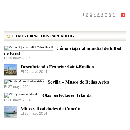
1
2
3
4
5
6
7
8
9
...
OTROS CAPRICHOS PAPERBLOG
Cómo viajar al mundial de fútbol
de Brasil
El 29 mayo 2014
Descubriendo Francia: Saint-Emilion
El 27 mayo 2014
Sevilla – Museo de Bellas Artes
El 27 mayo 2014
Olas perfectas en Irlanda
El 26 mayo 2014
Mitos y Realidades de Cancún
El 23 mayo 2014