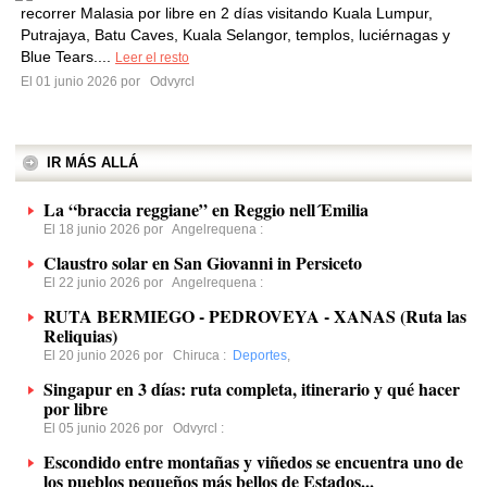
recorrer Malasia por libre en 2 días visitando Kuala Lumpur,
Putrajaya, Batu Caves, Kuala Selangor, templos, luciérnagas y
Blue Tears....
Leer el resto
El 01 junio 2026 por
Odvyrcl
IR MÁS ALLÁ
La “braccia reggiane” en Reggio nell´Emilia
El 18 junio 2026 por
Angelrequena
:
Claustro solar en San Giovanni in Persiceto
El 22 junio 2026 por
Angelrequena
:
RUTA BERMIEGO - PEDROVEYA - XANAS (Ruta las
Reliquias)
El 20 junio 2026 por
Chiruca
:
Deportes
,
Singapur en 3 días: ruta completa, itinerario y qué hacer
por libre
El 05 junio 2026 por
Odvyrcl
:
Escondido entre montañas y viñedos se encuentra uno de
los pueblos pequeños más bellos de Estados...