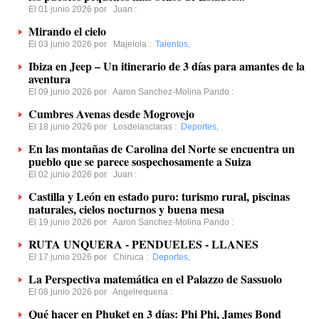
El 01 junio 2026 por
Juan
:
Mirando el cielo
El 03 junio 2026 por
Majelola
:
Talentos
,
Ibiza en Jeep – Un itinerario de 3 días para amantes de la
aventura
El 09 junio 2026 por
Aaron Sanchez-Molina Pando
:
Cumbres Avenas desde Mogrovejo
El 18 junio 2026 por
Losdelasclaras
:
Deportes
,
En las montañas de Carolina del Norte se encuentra un
pueblo que se parece sospechosamente a Suiza
El 02 junio 2026 por
Juan
:
Castilla y León en estado puro: turismo rural, piscinas
naturales, cielos nocturnos y buena mesa
El 19 junio 2026 por
Aaron Sanchez-Molina Pando
:
RUTA UNQUERA - PENDUELES - LLANES
El 17 junio 2026 por
Chiruca
:
Deportes
,
La Perspectiva matemática en el Palazzo de Sassuolo
El 08 junio 2026 por
Angelrequena
:
Qué hacer en Phuket en 3 días: Phi Phi, James Bond