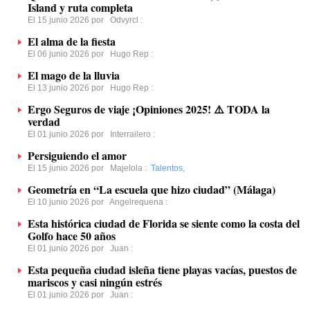
Island y ruta completa
El 15 junio 2026 por
Odvyrcl
:
El alma de la fiesta
El 06 junio 2026 por
Hugo Rep
:
El mago de la lluvia
El 13 junio 2026 por
Hugo Rep
:
Ergo Seguros de viaje ¡Opiniones 2025! ⚠️ TODA la
verdad
El 01 junio 2026 por
Interrailero
:
Persiguiendo el amor
El 15 junio 2026 por
Majelola
:
Talentos
,
Geometría en “La escuela que hizo ciudad” (Málaga)
El 10 junio 2026 por
Angelrequena
:
Esta histórica ciudad de Florida se siente como la costa del
Golfo hace 50 años
El 01 junio 2026 por
Juan
:
Esta pequeña ciudad isleña tiene playas vacías, puestos de
mariscos y casi ningún estrés
El 01 junio 2026 por
Juan
: