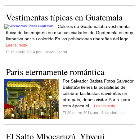
Vestimentas típicas en Guatemala
Colores de GuatemalaLa vestimenta
típica de las mujeres en muchas ciudades de Guatemala es muy
llamativa por su colorido.En las poblaciones ribereñas del lago...
Leer el resto
El 16 enero 2014 por
Javier Cabral
Paris eternamente romántica
Por Salvador Batista Fotos Salvador
BatistaSi tienes la posibilidad de
celebrar las fiestas navideñas en
otro país, debes visitar París: para
esta época el...
Leer el resto
El 29 enero 2014 por
Salvadorbatist
El Salto Mbocaruzú. Ybycuí.