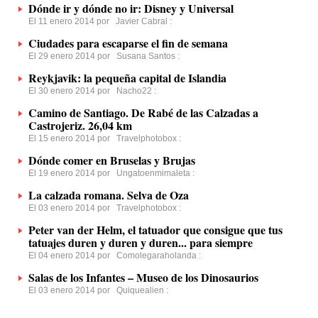
Dónde ir y dónde no ir: Disney y Universal
El 11 enero 2014 por
Javier Cabral
:
Ciudades para escaparse el fin de semana
El 29 enero 2014 por
Susana Santos
:
Reykjavik: la pequeña capital de Islandia
El 30 enero 2014 por
Nacho22
:
Camino de Santiago. De Rabé de las Calzadas a
Castrojeriz. 26,04 km
El 15 enero 2014 por
Travelphotobox
:
Dónde comer en Bruselas y Brujas
El 19 enero 2014 por
Ungatoenmimaleta
:
La calzada romana. Selva de Oza
El 03 enero 2014 por
Travelphotobox
:
Peter van der Helm, el tatuador que consigue que tus
tatuajes duren y duren y duren... para siempre
El 04 enero 2014 por
Comolegaraholanda
:
Salas de los Infantes – Museo de los Dinosaurios
El 03 enero 2014 por
Quiquealien
: