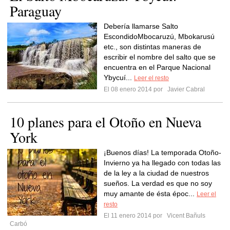
Paraguay
Debería llamarse Salto
EscondidoMbocaruzú, Mbokarusú
etc., son distintas maneras de
escribir el nombre del salto que se
encuentra en el Parque Nacional
Ybycuí...
Leer el resto
El 08 enero 2014 por
Javier Cabral
10 planes para el Otoño en Nueva
York
¡Buenos días! La temporada Otoño-
Invierno ya ha llegado con todas las
de la ley a la ciudad de nuestros
sueños. La verdad es que no soy
muy amante de ésta époc...
Leer el
resto
El 11 enero 2014 por
Vicent Bañuls
Carbó