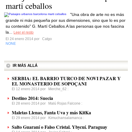
marti ceballos
"Una obra de arte no es más
grande ni más pequeña por sus dimensiones, sino que lo es por
su contenido" G. Martí Ceballos.A las personas que nos fascina
la...
Leer el resto
El 24 enero 2014 por
Catgo
NONE
IR MÁS ALLÁ
SERBIA: EL BARRIO TURCO DE NOVI PAZAR Y
EL MONASTERIO DE SOPOÇANI
El 12 enero 2014 por
Merche_62
:
Destino 2014: Suecia
El 28 enero 2014 por
Malú Rojas Falcone
:
Maletas Llenas, Fanta Uva y más KitKa
El 29 enero 2014 por
Kimuchansalamanca
:
Salto Guaraní o Falso Cristal. Ybycuí. Paraguay