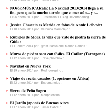
El 14 enero 2014 por
Javier Cabral
:
NOsóloMÚSICAlcalá: La Navidad 2013/2014 llega a su
fin, pero queda mucho turrón que comer aún... y s...
El 06 enero 2014 por
Turistalcalá: El Blog De Abrahamcg
:
Jessica Chastain es Merida en fotos de Annie Leibovitz
El 10 enero 2014 por
Verónica Marmolejo
:
Rubielos de Mora, la villa que viste de piedra la sierra de
Gúdar
El 11 enero 2014 por
@asturiasvalenci Marian Ramos
:
Muros de piedra seca con fósiles. El Catllar (Tarragona)
El 12 enero 2014 por
Travelphotobox
:
Navidad en Nueva York
El 19 enero 2014 por
Rodrigoespino
:
Viajes de recién casados (1, opciones en África)
El 22 enero 2014 por
Entremanolos
:
Sierra de Peña Sagra
El 12 enero 2014 por
Monpalentina
:
El Jardín japonés de Buenos Aires
El 17 enero 2014 por
Javier Cabral
: