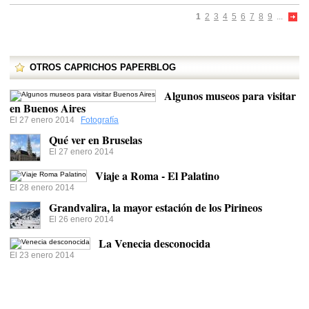
1
2
3
4
5
6
7
8
9
...
OTROS CAPRICHOS PAPERBLOG
Algunos museos para visitar
en Buenos Aires
El 27 enero 2014
Fotografía
Qué ver en Bruselas
El 27 enero 2014
Viaje a Roma - El Palatino
El 28 enero 2014
Grandvalira, la mayor estación de los Pirineos
El 26 enero 2014
La Venecia desconocida
El 23 enero 2014