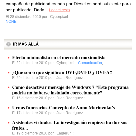
campaña de publicidad creada por Diesel es nerd suficiente para
ser publicado. Dado...
Leer el resto
El 28 diciembre 2010 por
Cyberpixel
NONE
IR MÁS ALLÁ
Efecto minimalista en el mercado maximalista
El 22 diciembre 2010 por
Cyberpixel
:
Comunicación
,
¿Que son o que significan DVI-,DVI-D y DVI-A?
El 29 diciembre 2010 por
Juan Rodriguez
:
Como desactivar mensaje de Windows 7 “Este programa
podria no haberse instalado correctamente”
El 15 diciembre 2010 por
Juan Rodriguez
:
Urnas funerarias-Concepto de Anna Marinenko’s
El 17 diciembre 2010 por
Juan Rodriguez
:
Asistentes virtuales. La investigación empieza ha dar sus
frutos...
El 19 diciembre 2010 por
Eaglerun
: