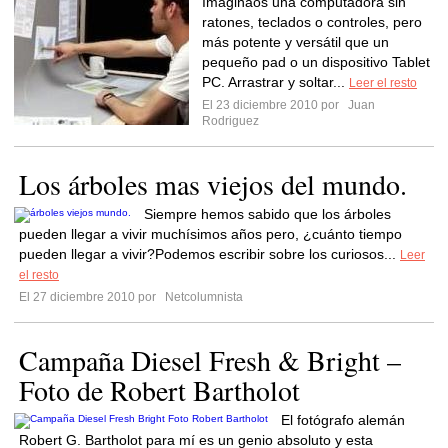
Imaginaos una computadora sin
ratones, teclados o controles, pero
más potente y versátil que un
pequeño pad o un dispositivo Tablet
PC. Arrastrar y soltar...
Leer el resto
El 23 diciembre 2010 por
Juan
Rodriguez
Los árboles mas viejos del mundo.
Siempre hemos sabido que los árboles
pueden llegar a vivir muchísimos años pero, ¿cuánto tiempo
pueden llegar a vivir?Podemos escribir sobre los curiosos...
Leer
el resto
El 27 diciembre 2010 por
Netcolumnista
Campaña Diesel Fresh & Bright –
Foto de Robert Bartholot
El fotógrafo alemán
Robert G. Bartholot para mí es un genio absoluto y esta