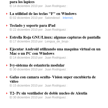
para los lapices
El 14 diciembre 2010 por
Juan Rodriguez
:
La utilidad de las teclas "F" en Windows
El 02 diciembre 2010 por
Salondesol
:
Internet
,
Teclado y soporte para iPad
El 22 diciembre 2010 por
Juan Rodriguez
:
Estrella Roja GNU/Linux: algunas capturas de pantalla
El 17 diciembre 2010 por
Lengua_de_brujo
:
Ejecutar Android utilizando una maquina virtual en un
Mac o un PC con Windows
El 14 diciembre 2010 por
Juan Rodriguez
:
Ivy-sistema de estanteria modular
El 30 diciembre 2010 por
Juan Rodriguez
:
Gafas con camara oculta- Vision super encubierta de
video
El 15 diciembre 2010 por
Juan Rodriguez
:
T2- Pc sin ventilador de doble nucleo de Aleutia
El 30 diciembre 2010 por
Juan Rodriguez
: