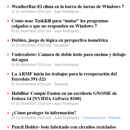
WeatherBar-El clima en la barra de tareas de Windows 7
El 31 diciembre 2010 por
Juan Rodriguez
:
Como usar TaskKill para “matar” los programas
colgados o que no responden en Windows 7
El 01 diciembre 2010 por
Juan Rodriguez
:
Dublox, juego de lógica en perspectiva isométrica
El 24 diciembre 2010 por
Sarabiae
:
Underabove: Camara de doble lente para encima y debajo
del agua
El 06 diciembre 2010 por
Juan Rodriguez
:
La ARMF inicia los trabajos para la recuperación del
Ferrobús 591-521
El 14 diciembre 2010 por
Sarabiae
:
Habilitar Compiz Fusion en un escritorio GNOME de
Fedora 14 [NVIDIA GeForce 8100]
El 14 diciembre 2010 por
Juan Rodriguez
:
¿Cómo proteger tu información?
El 13 diciembre 2010 por
Juan Rodriguez
:
Comunicación
,
Internet
,
Pencil Holder- bote fabricado con circuitos reciclados