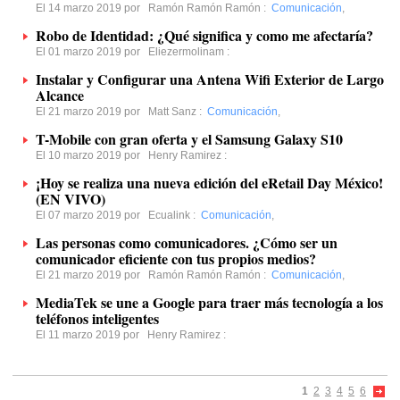
El 14 marzo 2019 por
Ramón Ramón Ramón
:
Comunicación
,
Robo de Identidad: ¿Qué significa y como me afectaría?
El 01 marzo 2019 por
Eliezermolinam
:
Instalar y Configurar una Antena Wifi Exterior de Largo
Alcance
El 21 marzo 2019 por
Matt Sanz
:
Comunicación
,
T-Mobile con gran oferta y el Samsung Galaxy S10
El 10 marzo 2019 por
Henry Ramirez
:
¡Hoy se realiza una nueva edición del eRetail Day México!
(EN VIVO)
El 07 marzo 2019 por
Ecualink
:
Comunicación
,
Las personas como comunicadores. ¿Cómo ser un
comunicador eficiente con tus propios medios?
El 21 marzo 2019 por
Ramón Ramón Ramón
:
Comunicación
,
MediaTek se une a Google para traer más tecnología a los
teléfonos inteligentes
El 11 marzo 2019 por
Henry Ramirez
:
1
2
3
4
5
6