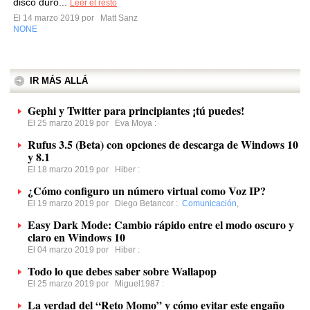
disco duro...
Leer el resto
El 14 marzo 2019 por
Matt Sanz
NONE
IR MÁS ALLÁ
Gephi y Twitter para principiantes ¡tú puedes!
El 25 marzo 2019 por
Eva Moya
:
Rufus 3.5 (Beta) con opciones de descarga de Windows 10
y 8.1
El 18 marzo 2019 por
Hiber
:
¿Cómo configuro un número virtual como Voz IP?
El 19 marzo 2019 por
Diego Betancor
:
Comunicación
,
Easy Dark Mode: Cambio rápido entre el modo oscuro y
claro en Windows 10
El 04 marzo 2019 por
Hiber
:
Todo lo que debes saber sobre Wallapop
El 25 marzo 2019 por
Miguel1987
:
La verdad del “Reto Momo” y cómo evitar este engaño