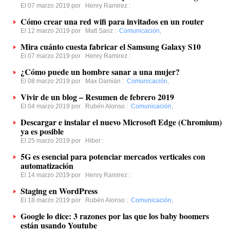
El 07 marzo 2019 por
Henry Ramirez
:
Cómo crear una red wifi para invitados en un router
El 12 marzo 2019 por
Matt Sanz
:
Comunicación
,
Mira cuánto cuesta fabricar el Samsung Galaxy S10
El 07 marzo 2019 por
Henry Ramirez
:
¿Cómo puede un hombre sanar a una mujer?
El 08 marzo 2019 por
Max Damián
:
Comunicación
,
Vivir de un blog – Resumen de febrero 2019
El 04 marzo 2019 por
Rubén Alonso
:
Comunicación
,
Descargar e instalar el nuevo Microsoft Edge (Chromium)
ya es posible
El 25 marzo 2019 por
Hiber
:
5G es esencial para potenciar mercados verticales con
automatización
El 14 marzo 2019 por
Henry Ramirez
:
Staging en WordPress
El 18 marzo 2019 por
Rubén Alonso
:
Comunicación
,
Google lo dice: 3 razones por las que los baby boomers
están usando Youtube