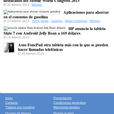
destacados del Mobile World Congress 2013
El 26 febrero 2013
Móviles
Aplicaciones para ahorrar
en el consumo de gasolina
El 27 febrero 2013
100% Verde
,
Gadgets
,
Medio Ambiente
,
Móviles
HP anuncia la tableta
Slate 7 con Android Jelly Bean a 169 dólares
El 24 febrero 2013
Asus FonePad otra tableta más con la que se pueden
hacer llamadas telefónicas
El 25 febrero 2013
Inicio
Presentación
Contacto
Condiciones generales
Trabaja con nosotros
Menciones legales
Dossier de Prensa
Propón tu blog