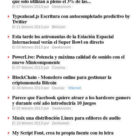
que solo utilizan a pleno el 3% de las...
El 07 febrero 2013 por
Geeksroom
:
Typeahead.js Escritura con autocompletado predictivo by
Twitter
El 21 febrero 2013 por
Biriicom
:
Esta tarde los astronautas de la Estación Espacial
Internacional verán el Super Bowl en directo
El 03 febrero 2013 por
Geeksroom
:
PowerLive: Potencia y máxima calidad de sonido con el
nuevo Minicomponente
El 07 febrero 2013 por
Concha
:
BlockChain - Monedero online para gestionar la
criptomoneda Bitcoin
El 28 febrero 2013 por
Osunac
:
Internet
,
Parece que Facebook quiere atraer a los hardcore gamers
y durante esté año introduciría 10 juegos
El 02 febrero 2013 por
Geeksroom
:
Musix una distribución Linux para editores de audio
El 10 febrero 2013 por
Zenkaweb
:
My Script Font, crea tu propia fuente con tu letra