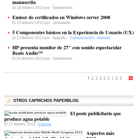
manuscrita
El 18 febrero 2013 por
Geeksroom
:
Emisor de certificados en Windows server 2008
El 23 febrero 2013 por
Zenkaweb
:
5 Componentes básicos en la Experiencia de Usuario (UX)
El 13 febrero 2013 por
Apgrafic
:
Comunicación
,
Internet
,
HP presenta monitor de 27″ con sonido espectacular
Beats Audio™
El 01 febrero 2013 por
Geeksroom
:
1
2
3
4
5
6
7
8
9
...
OTROS CAPRICHOS PAPERBLOG
El poste publicitario que
produce agua potable
El 27 febrero 2013
Ciencia
Aspectos más