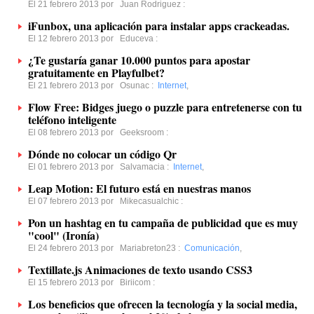
El 21 febrero 2013 por
Juan Rodriguez
:
iFunbox, una aplicación para instalar apps crackeadas.
El 12 febrero 2013 por
Educeva
:
¿Te gustaría ganar 10.000 puntos para apostar
gratuitamente en Playfulbet?
El 21 febrero 2013 por
Osunac
:
Internet
,
Flow Free: Bidges juego o puzzle para entretenerse con tu
teléfono inteligente
El 08 febrero 2013 por
Geeksroom
:
Dónde no colocar un código Qr
El 01 febrero 2013 por
Salvamacia
:
Internet
,
Leap Motion: El futuro está en nuestras manos
El 07 febrero 2013 por
Mikecasualchic
:
Pon un hashtag en tu campaña de publicidad que es muy
"cool" (Ironía)
El 24 febrero 2013 por
Mariabreton23
:
Comunicación
,
Textillate.js Animaciones de texto usando CSS3
El 15 febrero 2013 por
Biriicom
:
Los beneficios que ofrecen la tecnología y la social media,