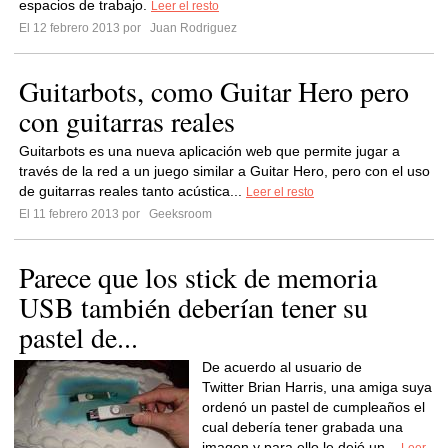
espacios de trabajo.
Leer el resto
El 12 febrero 2013 por
Juan Rodriguez
Guitarbots, como Guitar Hero pero
con guitarras reales
Guitarbots es una nueva aplicación web que permite jugar a
través de la red a un juego similar a Guitar Hero, pero con el uso
de guitarras reales tanto acústica...
Leer el resto
El 11 febrero 2013 por
Geeksroom
Parece que los stick de memoria
USB también deberían tener su
pastel de...
De acuerdo al usuario de
Twitter Brian Harris, una amiga suya
ordenó un pastel de cumpleaños el
cual debería tener grabada una
imagen y para ello le dejó un...