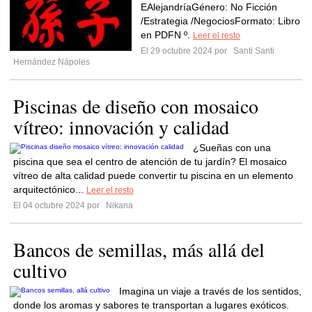
EAlejandríaGénero: No Ficción
/Estrategia /NegociosFormato: Libro
en PDFN º.
Leer el resto
El 29 octubre 2024 por
Santi Santi
Hernández Nápoles
Piscinas de diseño con mosaico
vítreo: innovación y calidad
¿Sueñas con una
piscina que sea el centro de atención de tu jardín? El mosaico
vítreo de alta calidad puede convertir tu piscina en un elemento
arquitectónico...
Leer el resto
El 04 octubre 2024 por
Nikana
Bancos de semillas, más allá del
cultivo
Imagina un viaje a través de los sentidos,
donde los aromas y sabores te transportan a lugares exóticos.