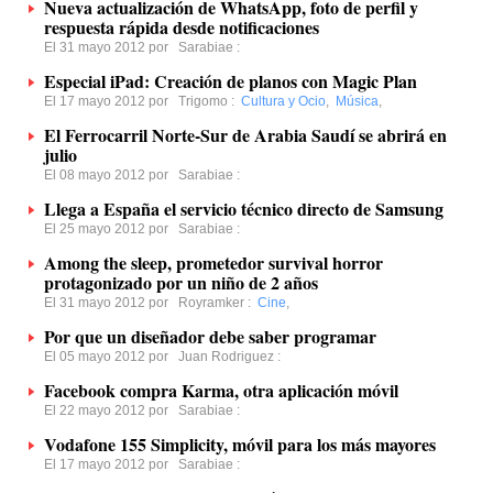
Nueva actualización de WhatsApp, foto de perfil y
respuesta rápida desde notificaciones
El 31 mayo 2012 por
Sarabiae
:
Especial iPad: Creación de planos con Magic Plan
El 17 mayo 2012 por
Trigomo
:
Cultura y Ocio
,
Música
,
El Ferrocarril Norte-Sur de Arabia Saudí se abrirá en
julio
El 08 mayo 2012 por
Sarabiae
:
Llega a España el servicio técnico directo de Samsung
El 25 mayo 2012 por
Sarabiae
:
Among the sleep, prometedor survival horror
protagonizado por un niño de 2 años
El 31 mayo 2012 por
Royramker
:
Cine
,
Por que un diseñador debe saber programar
El 05 mayo 2012 por
Juan Rodriguez
:
Facebook compra Karma, otra aplicación móvil
El 22 mayo 2012 por
Sarabiae
:
Vodafone 155 Simplicity, móvil para los más mayores
El 17 mayo 2012 por
Sarabiae
: