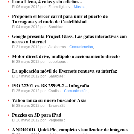
Luna Llena, 4 rolas y sin edición…
El 06 mayo 2012 por
Zoomdigitaltv
:
Música
,
Proponen el tercer carril para unir el puerto de
Tarragona y el nudo de Castellbisbal
El 04 mayo 2012 por
Sarabiae
:
Google presenta Project Glass. Las gafas interactivas con
acceso a Internet
El 21 mayo 2012 por
Alexborras
:
Comunicación
,
Motor direct drive, multipolo o accionamiento directo
El 28 mayo 2012 por
Lobolupus
:
La aplicación móvil de Evernote renueva su interfaz
El 17 mayo 2012 por
Sarabiae
:
ISO 22301 vs. BS 25999-2 – Infografía
El 25 mayo 2012 por
Csoliss
:
Comunicación
,
Yahoo lanza su nuevo buscador Axis
El 28 mayo 2012 por
Tavarez25
:
Puzzles en 3D para iPad
El 16 mayo 2012 por
Pequelia
:
ANDROID. QuickPic, completo visualizador de imágenes