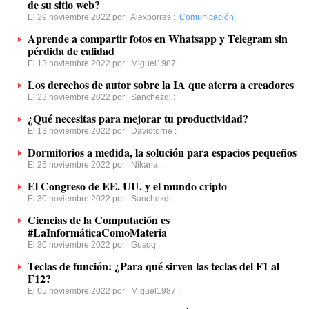
de su sitio web?
El 29 noviembre 2022 por
Alexborras
:
Comunicación
,
Aprende a compartir fotos en Whatsapp y Telegram sin
pérdida de calidad
El 13 noviembre 2022 por
Miguel1987
:
Los derechos de autor sobre la IA que aterra a creadores
El 23 noviembre 2022 por
Sanchezdi
:
¿Qué necesitas para mejorar tu productividad?
El 13 noviembre 2022 por
Davidtorne
:
Dormitorios a medida, la solución para espacios pequeños
El 25 noviembre 2022 por
Nikana
:
El Congreso de EE. UU. y el mundo cripto
El 30 noviembre 2022 por
Sanchezdi
:
Ciencias de la Computación es
#LaInformáticaComoMateria
El 30 noviembre 2022 por
Gusqq
:
Teclas de función: ¿Para qué sirven las teclas del F1 al
F12?
El 05 noviembre 2022 por
Miguel1987
: