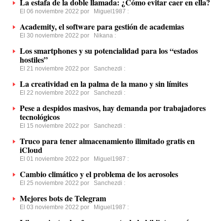
La estafa de la doble llamada: ¿Cómo evitar caer en ella?
El 06 noviembre 2022 por
Miguel1987
:
Academity, el software para gestión de academias
El 30 noviembre 2022 por
Nikana
:
Los smartphones y su potencialidad para los “estados
hostiles”
El 21 noviembre 2022 por
Sanchezdi
:
La creatividad en la palma de la mano y sin límites
El 22 noviembre 2022 por
Sanchezdi
:
Pese a despidos masivos, hay demanda por trabajadores
tecnológicos
El 15 noviembre 2022 por
Sanchezdi
:
Truco para tener almacenamiento ilimitado gratis en
iCloud
El 01 noviembre 2022 por
Miguel1987
:
Cambio climático y el problema de los aerosoles
El 25 noviembre 2022 por
Sanchezdi
:
Mejores bots de Telegram
El 03 noviembre 2022 por
Miguel1987
: