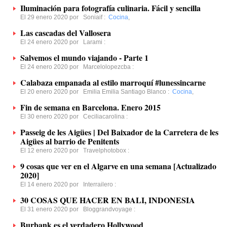
Iluminación para fotografía culinaria. Fácil y sencilla
El 29 enero 2020 por
Soniaif
:
Cocina
,
Las cascadas del Vallosera
El 24 enero 2020 por
Larami
:
Salvemos el mundo viajando - Parte 1
El 24 enero 2020 por
Marcelolopezcba
:
Calabaza empanada al estilo marroquí #lunessincarne
El 20 enero 2020 por
Emilia Emilia Santiago Blanco
:
Cocina
,
Fin de semana en Barcelona. Enero 2015
El 30 enero 2020 por
Ceciliacarolina
:
Passeig de les Aigües | Del Baixador de la Carretera de les
Aigües al barrio de Penitents
El 12 enero 2020 por
Travelphotobox
:
9 cosas que ver en el Algarve en una semana [Actualizado
2020]
El 14 enero 2020 por
Interrailero
:
30 COSAS QUE HACER EN BALI, INDONESIA
El 31 enero 2020 por
Bloggrandvoyage
:
Burbank es el verdadero Hollywood