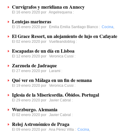
Curvígrafos y meridiana en Annecy
El 16 enero 2020 por
Angelrequena
:
Lentejas marineras
El 15 enero 2020 por
Emilia Emilia Santiago Blanco
:
Cocina
,
El Grace Resort, un alojamiento de lujo en Cafayate
El 02 enero 2020 por
Vuelteandoblog
:
Escapadas de un día en Lisboa
El 12 enero 2020 por
Veronica Cussi
:
Zarzuela de Jadraque
El 27 enero 2020 por
Larami
:
Qué ver en Málaga en un fin de semana
El 19 enero 2020 por
Veronica Cussi
:
Iglesia de la Misericordia. Óbidos. Portugal
El 29 enero 2020 por
Javier Cabral
:
Wurzburgo. Alemania
El 02 enero 2020 por
Javier Cabral
:
Reloj Astronómico de Praga
El 09 enero 2020 por
Ana Pérez Villa
:
Cocina
,