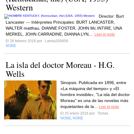
Western
Director: Burt
Lancaster --- Intérpretes Principales: BURT LANCASTER,
WALTER matthau, DIANNE FOSTER, JOHN Mc.INTIRE, UNA
MERKEL, JOHN CARRADINE, DIANNA LYN,...
Leer el resto
El 26 febrero 2016 por
Larrea200658
NONE
La isla del doctor Moreau - H.G.
Wells
Sinopsis: Publicada en 1896, entre
«La máquina del tiempo» y «El
hombre invisible», "La isla del doctor
Moreau" es una de las novelas más
inquietantes de la...
Leer el resto
El 25 enero 2016 por
Tomas
NONE
NONE
,