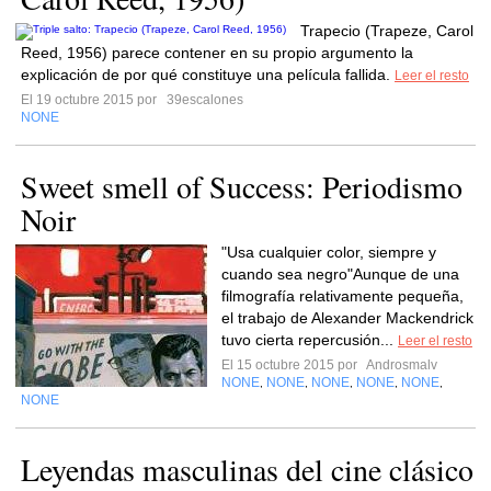
Trapecio (Trapeze, Carol
Reed, 1956) parece contener en su propio argumento la
explicación de por qué constituye una película fallida.
Leer el resto
El 19 octubre 2015 por
39escalones
NONE
Sweet smell of Success: Periodismo
Noir
"Usa cualquier color, siempre y
cuando sea negro"Aunque de una
filmografía relativamente pequeña,
el trabajo de Alexander Mackendrick
tuvo cierta repercusión...
Leer el resto
El 15 octubre 2015 por
Androsmalv
NONE
NONE
NONE
NONE
NONE
,
,
,
,
,
NONE
Leyendas masculinas del cine clásico