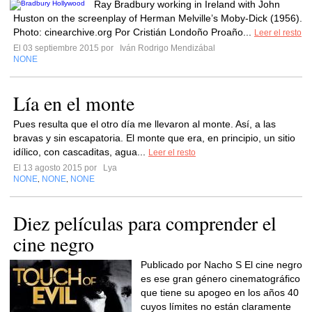
Ray Bradbury working in Ireland with John
Huston on the screenplay of Herman Melville’s Moby-Dick (1956).
Photo: cinearchive.org Por Cristián Londoño Proaño...
Leer el resto
El 03 septiembre 2015 por
Iván Rodrigo Mendizábal
NONE
Lía en el monte
Pues resulta que el otro día me llevaron al monte. Así, a las
bravas y sin escapatoria. El monte que era, en principio, un sitio
idílico, con cascaditas, agua...
Leer el resto
El 13 agosto 2015 por
Lya
NONE
NONE
NONE
,
,
Diez películas para comprender el
cine negro
Publicado por Nacho S El cine negro
es ese gran género cinematográfico
que tiene su apogeo en los años 40
cuyos límites no están claramente