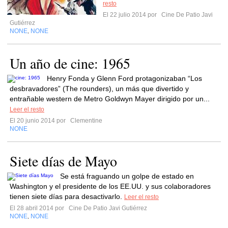
resto
El 22 julio 2014 por
Cine De Patio Javi
Gutiérrez
NONE
NONE
,
Un año de cine: 1965
Henry Fonda y Glenn Ford protagonizaban “Los
desbravadores” (The rounders), un más que divertido y
entrañable western de Metro Goldwyn Mayer dirigido por un...
Leer el resto
El 20 junio 2014 por
Clementine
NONE
Siete días de Mayo
Se está fraguando un golpe de estado en
Washington y el presidente de los EE.UU. y sus colaboradores
tienen siete días para desactivarlo.
Leer el resto
El 28 abril 2014 por
Cine De Patio Javi Gutiérrez
NONE
NONE
,