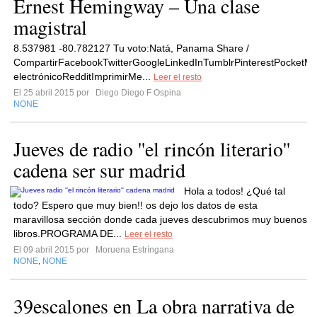
Ernest Hemingway – Una clase
magistral
8.537981 -80.782127 Tu voto:Natá, Panama Share /
CompartirFacebookTwitterGoogleLinkedInTumblrPinterestPocketM
electrónicoRedditImprimirMe...
Leer el resto
El 25 abril 2015 por
Diego Diego F Ospina
NONE
Jueves de radio ''el rincón literario''
cadena ser sur madrid
Hola a todos! ¿Qué tal
todo? Espero que muy bien!! os dejo los datos de esta
maravillosa sección donde cada jueves descubrimos muy buenos
libros.PROGRAMA DE...
Leer el resto
El 09 abril 2015 por
Moruena Estríngana
NONE
NONE
,
39escalones en La obra narrativa de