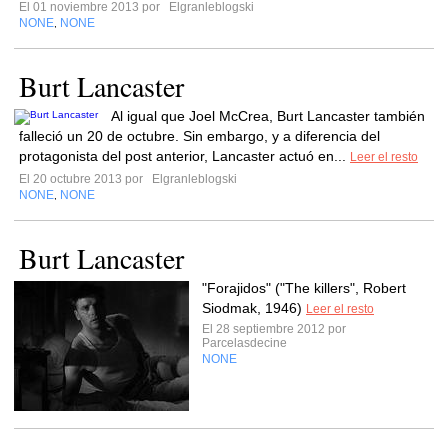
El 01 noviembre 2013 por
Elgranleblogski
NONE
NONE
,
Burt Lancaster
Al igual que Joel McCrea, Burt Lancaster también
falleció un 20 de octubre. Sin embargo, y a diferencia del
protagonista del post anterior, Lancaster actuó en...
Leer el resto
El 20 octubre 2013 por
Elgranleblogski
NONE
NONE
,
Burt Lancaster
"Forajidos" ("The killers", Robert
Siodmak, 1946)
Leer el resto
El 28 septiembre 2012 por
Parcelasdecine
NONE