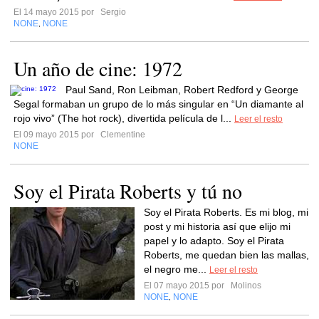
El 14 mayo 2015 por
Sergio
NONE
NONE
,
Un año de cine: 1972
Paul Sand, Ron Leibman, Robert Redford y George
Segal formaban un grupo de lo más singular en “Un diamante al
rojo vivo” (The hot rock), divertida película de l...
Leer el resto
El 09 mayo 2015 por
Clementine
NONE
Soy el Pirata Roberts y tú no
Soy el Pirata Roberts. Es mi blog, mi
post y mi historia así que elijo mi
papel y lo adapto. Soy el Pirata
Roberts, me quedan bien las mallas,
el negro me...
Leer el resto
El 07 mayo 2015 por
Molinos
NONE
NONE
,