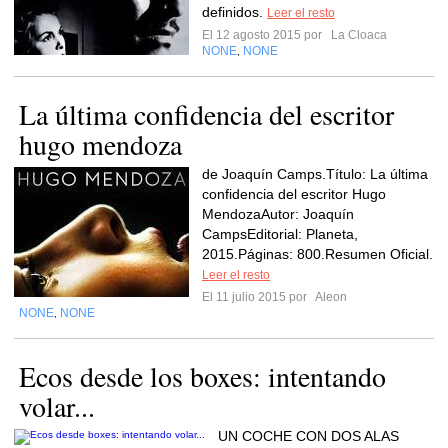
definidos.
Leer el resto
El 12 agosto 2015 por
La Cloaca
NONE
NONE
,
La última confidencia del escritor
hugo mendoza
de Joaquín Camps.Título: La última
confidencia del escritor Hugo
MendozaAutor: Joaquín
CampsEditorial: Planeta,
2015.Páginas: 800.Resumen Oficial.
Leer el resto
El 11 julio 2015 por
Aleon
NONE
NONE
,
Ecos desde los boxes: intentando
volar...
UN COCHE CON DOS ALAS