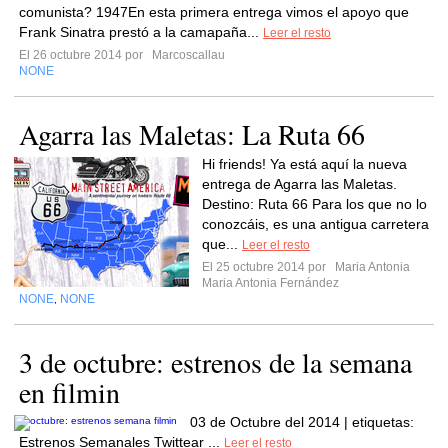
comunista? 1947En esta primera entrega vimos el apoyo que
Frank Sinatra prestó a la camapaña...
Leer el resto
El 26 octubre 2014 por
Marcoscallau
NONE
Agarra las Maletas: La Ruta 66
Hi friends! Ya está aquí la nueva
entrega de Agarra las Maletas.
Destino: Ruta 66 Para los que no lo
conozcáis, es una antigua carretera
que...
Leer el resto
El 25 octubre 2014 por
Maria Antonia
Maria Antonia Fernández
NONE
NONE
,
3 de octubre: estrenos de la semana
en filmin
03 de Octubre del 2014 | etiquetas:
Estrenos Semanales Twittear ...
Leer el resto