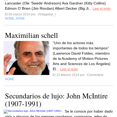
Lancaster (Ole ‘Swede’ Andreson) Ava Gardner (Kitty Collins)
Edmon O´Brien (Jim Riordan) Albert Decker (Big Ji...
Leer el resto
El 05 marzo 2014 por
Vintagebyl_l
NONE
NONE
,
Maximilian schell
“Uno de los actores más
importantes de todos los tiempos”
(Lawrence David Foldes, miembro
de la Academy of Motion Pictures
Arts and Sciences de Los Ángeles)
El...
Leer el resto
El 23 febrero 2014 por
Clementine
NONE
Secundarios de lujo: John McIntire
(1907-1991)
Se le conoce por haber dado
vida a algunos de los mejores rancheros, comisarios, jefes de