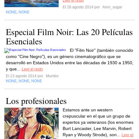
Leer el resto
El 26 agosto 2014 por
Anro_sugar
NONE
NONE
,
Especial Film Noir: Las 20 Películas
Esenciales
El "Film Noir" (también conocido
como "Cine Negro"), es un género cinematográfico que se
desarrolló en Estados Unidos entre las décadas de 1930 a 1950,
y que...
Leer el resto
El 23 agosto 2014 por
Mumbo
NONE
NONE
NONE
,
,
Los profesionales
Estamos ante un western
crepuscular en el que un grupo de
expertos ya veteranos (los enormes
Burt Lancaster, Lee Marvin, Robert
Ryan y Woody Strode), son...
Leer el