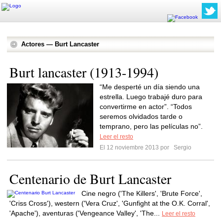
Actores — Burt Lancaster
Burt lancaster (1913-1994)
“Me desperté un día siendo una
estrella. Luego trabajé duro para
convertirme en actor”. “Todos
seremos olvidados tarde o
temprano, pero las películas no”.
Leer el resto
El 12 noviembre 2013 por
Sergio
Centenario de Burt Lancaster
Cine negro ('The Killers', 'Brute Force',
'Criss Cross'), western ('Vera Cruz', 'Gunfight at the O.K. Corral',
'Apache'), aventuras ('Vengeance Valley', 'The...
Leer el resto