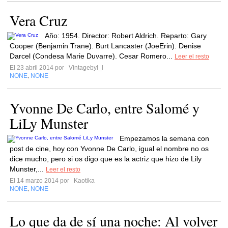
Vera Cruz
Año: 1954. Director: Robert Aldrich. Reparto: Gary
Cooper (Benjamin Trane). Burt Lancaster (JoeErin). Denise
Darcel (Condesa Marie Duvarre). Cesar Romero...
Leer el resto
El 23 abril 2014 por
Vintagebyl_l
NONE
NONE
,
Yvonne De Carlo, entre Salomé y
LiLy Munster
Empezamos la semana con
post de cine, hoy con Yvonne De Carlo, igual el nombre no os
dice mucho, pero si os digo que es la actriz que hizo de Lily
Munster,...
Leer el resto
El 14 marzo 2014 por
Kaotika
NONE
NONE
,
Lo que da de sí una noche: Al volver