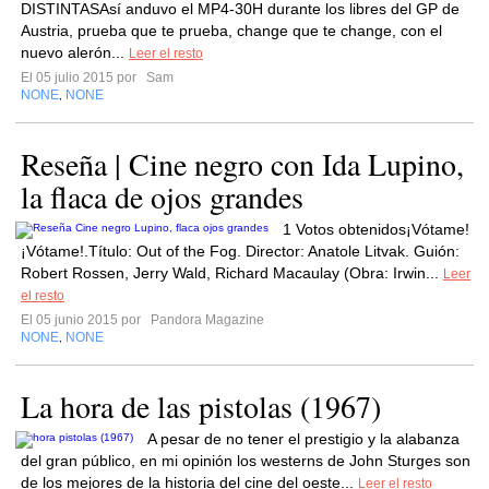
DISTINTASAsí anduvo el MP4-30H durante los libres del GP de
Austria, prueba que te prueba, change que te change, con el
nuevo alerón...
Leer el resto
El 05 julio 2015 por
Sam
NONE
NONE
,
Reseña | Cine negro con Ida Lupino,
la flaca de ojos grandes
1 Votos obtenidos¡Vótame!
¡Vótame!.Título: Out of the Fog. Director: Anatole Litvak. Guión:
Robert Rossen, Jerry Wald, Richard Macaulay (Obra: Irwin...
Leer
el resto
El 05 junio 2015 por
Pandora Magazine
NONE
NONE
,
La hora de las pistolas (1967)
A pesar de no tener el prestigio y la alabanza
del gran público, en mi opinión los westerns de John Sturges son
de los mejores de la historia del cine del oeste...
Leer el resto