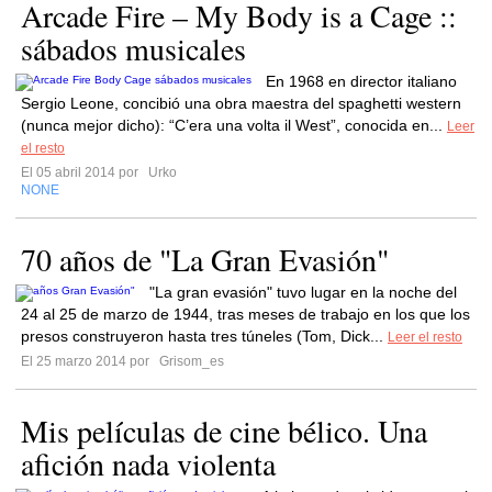
Arcade Fire – My Body is a Cage ::
sábados musicales
En 1968 en director italiano
Sergio Leone, concibió una obra maestra del spaghetti western
(nunca mejor dicho): “C’era una volta il West”, conocida en...
Leer
el resto
El 05 abril 2014 por
Urko
NONE
70 años de "La Gran Evasión"
"La gran evasión" tuvo lugar en la noche del
24 al 25 de marzo de 1944, tras meses de trabajo en los que los
presos construyeron hasta tres túneles (Tom, Dick...
Leer el resto
El 25 marzo 2014 por
Grisom_es
Mis películas de cine bélico. Una
afición nada violenta