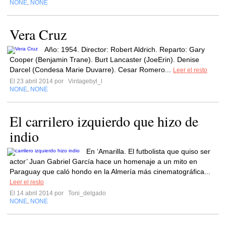
NONE
NONE
,
Vera Cruz
Año: 1954. Director: Robert Aldrich. Reparto: Gary
Cooper (Benjamin Trane). Burt Lancaster (JoeErin). Denise
Darcel (Condesa Marie Duvarre). Cesar Romero...
Leer el resto
El 23 abril 2014 por
Vintagebyl_l
NONE
NONE
,
El carrilero izquierdo que hizo de
indio
En ‘Amarilla. El futbolista que quiso ser
actor’ Juan Gabriel García hace un homenaje a un mito en
Paraguay que caló hondo en la Almería más cinematográfica...
Leer el resto
El 14 abril 2014 por
Toni_delgado
NONE
NONE
,