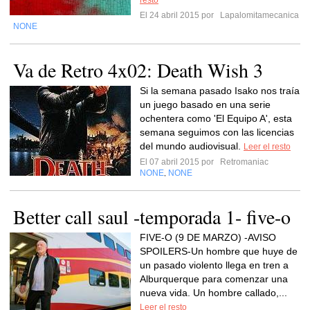
resto
El 24 abril 2015 por
Lapalomitamecanica
NONE
Va de Retro 4x02: Death Wish 3
Si la semana pasado Isako nos traía
un juego basado en una serie
ochentera como 'El Equipo A', esta
semana seguimos con las licencias
del mundo audiovisual.
Leer el resto
El 07 abril 2015 por
Retromaniac
NONE
NONE
,
Better call saul -temporada 1- five-o
FIVE-O (9 DE MARZO) -AVISO
SPOILERS-Un hombre que huye de
un pasado violento llega en tren a
Alburquerque para comenzar una
nueva vida. Un hombre callado,...
Leer el resto