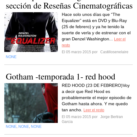
sección de Reseñas Cinematográficas
Hace solo unos días que “The
Equalizer” está en DVD y Blu-Ray
(25 de febrero) y ya he tenido la
suerte de verla y de estrenar con el
gran Denzel Washington...
Leer el
resto
El 05 marzo 2015 por
Castillosenelaire
NONE
Gotham -temporada 1- red hood
RED HOOD (23 DE FEBRERO)Voy
a decir que Red Hood es
probablemente el mejor episodio de
Gotham hasta ahora. Y me quedo
tan ancho.
Leer el resto
El 05 marzo 2015 por
Jorge Bertran
Garcia
NONE
NONE
NONE
,
,