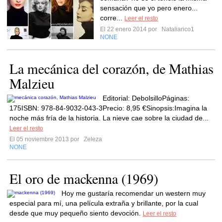
sensación que yo pero enero...
corre...
Leer el resto
El 22 enero 2014 por
Nataliarico1
NONE
La mecánica del corazón, de Mathias
Malzieu
Editorial: DebolsilloPáginas:
175ISBN: 978-84-9032-043-3Precio: 8,95 €Sinopsis:Imagina la
noche más fría de la historia. La nieve cae sobre la ciudad de...
Leer el resto
El 05 noviembre 2013 por
Zeleza
NONE
El oro de mackenna (1969)
Hoy me gustaría recomendar un western muy
especial para mí, una película extraña y brillante, por la cual
desde que muy pequeño siento devoción.
Leer el resto