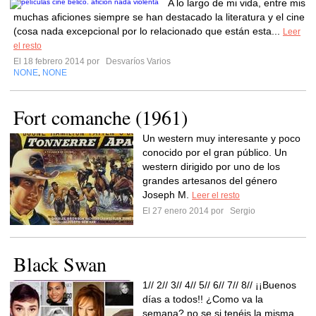
A lo largo de mi vida, entre mis
muchas aficiones siempre se han destacado la literatura y el cine
(cosa nada excepcional por lo relacionado que están esta...
Leer
el resto
El 18 febrero 2014 por
Desvaríos Varios
NONE
NONE
,
Fort comanche (1961)
Un western muy interesante y poco
conocido por el gran público. Un
western dirigido por uno de los
grandes artesanos del género
Joseph M.
Leer el resto
El 27 enero 2014 por
Sergio
Black Swan
1// 2// 3// 4// 5// 6// 7// 8// ¡¡Buenos
días a todos!! ¿Como va la
semana? no se si tenéis la misma