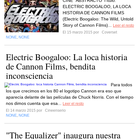
CINE "ABSTRACTO"Título:
ELECTRIC BOOGALOO, LA LOCA
HISTORIA DE CANNON FILMS
(Electric Boogaloo: The Wild, Untold
Story of Cannon Films)...
Leer el resto
El 15 marzo 2015 por
Coverset
NONE
NONE
,
Electric Boogaloo: La loca historia
de Cannon Films, bendita
inconsciencia
Para todos
los que crecimos en los 80 el logotipo Cannon era eso que
aparecía delante de las películas de Chuck Norris. Con el tiempo
nos dimos cuenta que esa...
Leer el resto
El 14 marzo 2015 por
Cineenserio
NONE
NONE
,
"The Equalizer" inaugura nuestra