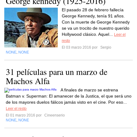
George kennedy (1925-2016)
El pasado 28 de febrero fallecía
George Kennedy, tenía 91 años.
Con la muerte de George Kennedy
se va un trocito de nuestro querido
Hollywood clásico. Aquel...
Leer el
resto
El 03 marzo 2016 por
Sergio
NONE
NONE
,
31 películas para un marzo de
Machos Alfa
A finales de marzo se estrena
Batman v. Superman: El amanecer de la Justica, el que será uno
de los mayores duelos fálicos jamás visto en el cine. Por eso...
Leer el resto
El 01 marzo 2016 por
Cineenserio
NONE
NONE
,