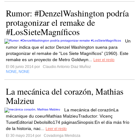
Rumor: #DenzelWashington podría
protagonizar el remake de
#LosSieteMagníficos
Un
rumor indica que el actor Denzel Washington suena para
protagonizar el remake de “Los Siete Magníficos” (1960). Este
remake es un proyecto de Metro Goldwyn...
Leer el resto
El 06 junio 2014 por
Claudio Antonio Diaz Muñoz
NONE
NONE
,
La mecánica del corazón, Mathias
Malzieu
La mecánica del corazónLa
mécanique du coeurMathias MalzieuTraductor: Vicenç
TusetEditorial Debolsillo174 páginasSinopsis:En el día más frío
de la historia, nac...
Leer el resto
El 30 mayo 2014 por
Covadonga Mendoza