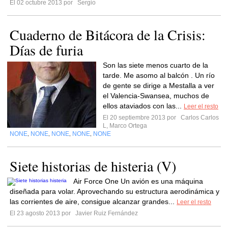
El 02 octubre 2013 por
Sergio
Cuaderno de Bitácora de la Crisis:
Días de furia
Son las siete menos cuarto de la
tarde. Me asomo al balcón . Un río
de gente se dirige a Mestalla a ver
el Valencia-Swansea, muchos de
ellos ataviados con las...
Leer el resto
El 20 septiembre 2013 por
Carlos Carlos
L, Marco Ortega
NONE
NONE
NONE
NONE
NONE
,
,
,
,
Siete historias de histeria (V)
Air Force One Un avión es una máquina
diseñada para volar. Aprovechando su estructura aerodinámica y
las corrientes de aire, consigue alcanzar grandes...
Leer el resto
El 23 agosto 2013 por
Javier Ruiz Fernández