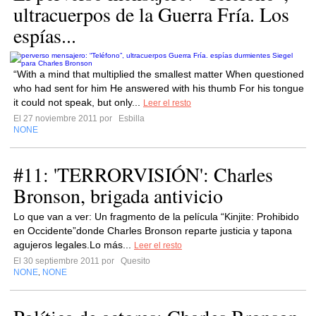
ultracuerpos de la Guerra Fría. Los
espías...
“With a mind that multiplied the smallest matter When questioned
who had sent for him He answered with his thumb For his tongue
it could not speak, but only...
Leer el resto
El 27 noviembre 2011 por
Esbilla
NONE
#11: 'TERRORVISIÓN': Charles
Bronson, brigada antivicio
Lo que van a ver: Un fragmento de la película “Kinjite: Prohibido
en Occidente”donde Charles Bronson reparte justicia y tapona
agujeros legales.Lo más...
Leer el resto
El 30 septiembre 2011 por
Quesito
NONE
NONE
,