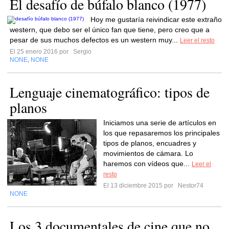
El desafío de búfalo blanco (1977)
Hoy me gustaría reivindicar este extraño
western, que debo ser el único fan que tiene, pero creo que a
pesar de sus muchos defectos es un western muy...
Leer el resto
El 25 enero 2016 por
Sergio
NONE
NONE
,
Lenguaje cinematográfico: tipos de
planos
Iniciamos una serie de artículos en
los que repasaremos los principales
tipos de planos, encuadres y
movimientos de cámara. Lo
haremos con vídeos que...
Leer el
resto
El 13 diciembre 2015 por
Nestor74
NONE
Los 3 documentales de cine que no