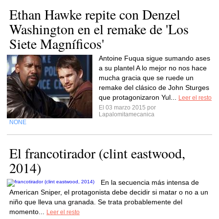
Ethan Hawke repite con Denzel
Washington en el remake de 'Los
Siete Magníficos'
Antoine Fuqua sigue sumando ases
a su plantel A lo mejor no nos hace
mucha gracia que se ruede un
remake del clásico de John Sturges
que protagonizaron Yul...
Leer el resto
El 03 marzo 2015 por
Lapalomitamecanica
NONE
El francotirador (clint eastwood,
2014)
En la secuencia más intensa de
American Sniper, el protagonista debe decidir si matar o no a un
niño que lleva una granada. Se trata probablemente del
momento...
Leer el resto