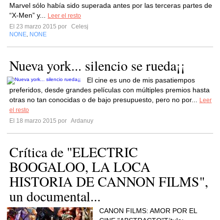
Marvel sólo había sido superada antes por las terceras partes de
“X-Men” y...
Leer el resto
El 23 marzo 2015 por
Celesj
NONE
NONE
,
Nueva york... silencio se rueda¡¡
El cine es uno de mis pasatiempos
preferidos, desde grandes películas con múltiples premios hasta
otras no tan conocidas o de bajo presupuesto, pero no por...
Leer
el resto
El 18 marzo 2015 por
Ardanuy
Crítica de "ELECTRIC
BOOGALOO, LA LOCA
HISTORIA DE CANNON FILMS",
un documental...
CANON FILMS: AMOR POR EL