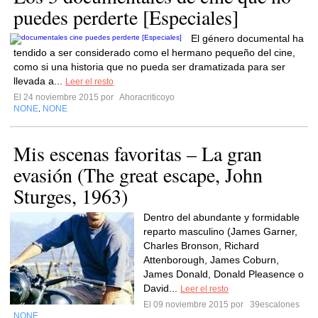
puedes perderte [Especiales]
El género documental ha
tendido a ser considerado como el hermano pequeño del cine,
como si una historia que no pueda ser dramatizada para ser
llevada a...
Leer el resto
El 24 noviembre 2015 por
Ahoracriticoyo
NONE
NONE
,
Mis escenas favoritas – La gran
evasión (The great escape, John
Sturges, 1963)
Dentro del abundante y formidable
reparto masculino (James Garner,
Charles Bronson, Richard
Attenborough, James Coburn,
James Donald, Donald Pleasence o
David...
Leer el resto
El 09 noviembre 2015 por
39escalones
NONE