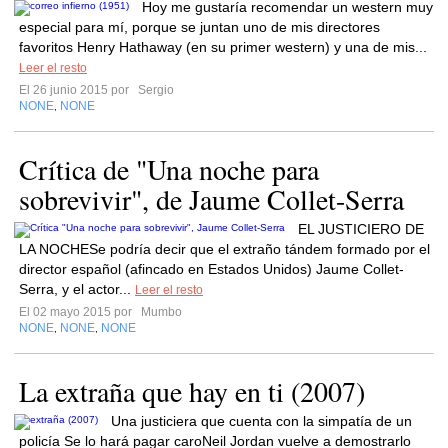
Hoy me gustaría recomendar un western muy
especial para mí, porque se juntan uno de mis directores
favoritos Henry Hathaway (en su primer western) y una de mis...
Leer el resto
El 26 junio 2015 por
Sergio
NONE
NONE
,
Crítica de "Una noche para
sobrevivir", de Jaume Collet-Serra
EL JUSTICIERO DE
LA NOCHESe podría decir que el extraño tándem formado por el
director español (afincado en Estados Unidos) Jaume Collet-
Serra, y el actor...
Leer el resto
El 02 mayo 2015 por
Mumbo
NONE
NONE
NONE
,
,
La extraña que hay en ti (2007)
Una justiciera que cuenta con la simpatía de un
policía Se lo hará pagar caroNeil Jordan vuelve a demostrarlo