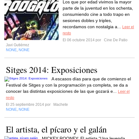
Los que por edad vivimos la mayor
parte de la juventud en los ochenta,
consumiendo cine a todo trapo en
sesiones dobles y triples,
recordamos con nostalgia a...
Leer el
resto
El 06 octubre 2014 por
Cine De Patio
Javi Gutiérrez
NONE
NONE
,
Sitges 2014: Exposiciones
A escasos días para que de comienzo el
Festival de Sitges y con la programación ya completa, se da a
conocer las distintas exposiciones de las que gozará e...
Leer el
resto
El 25 septiembre 2014 por
Machete
NONE
NONE
,
El artista, el pícaro y el galán
MICKEY ROONEY: El artista “Una leyenda,