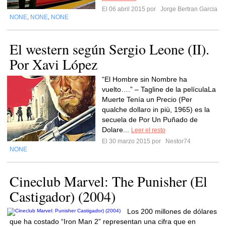
El 06 abril 2015 por
Jorge Bertran Garcia
NONE
NONE
NONE
,
,
El western según Sergio Leone (II).
Por Xavi López
“El Hombre sin Nombre ha
vuelto….” – Tagline de la películaLa
Muerte Tenía un Precio (Per
qualche dollaro in più, 1965) es la
secuela de Por Un Puñado de
Dolare...
Leer el resto
El 30 marzo 2015 por
Nestor74
NONE
Cineclub Marvel: The Punisher (El
Castigador) (2004)
Los 200 millones de dólares
que ha costado “Iron Man 2” representan una cifra que en