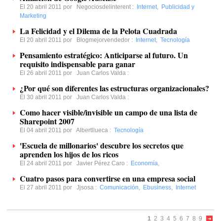
El 20 abril 2011 por
Negociosdelinterent
:
Internet
,
Publicidad y
Marketing
La Felicidad y el Dilema de la Pelota Cuadrada
El 20 abril 2011 por
Blogmejorvendedor
:
Internet
,
Tecnología
Pensamiento estratégico: Anticiparse al futuro. Un
requisito indispensable para ganar
El 26 abril 2011 por
Juan Carlos Valda
:
¿Por qué son diferentes las estructuras organizacionales?
El 30 abril 2011 por
Juan Carlos Valda
:
Como hacer visible/invisible un campo de una lista de
Sharepoint 2007
El 04 abril 2011 por
Albertllueca
:
Tecnología
'Escuela de millonarios' descubre los secretos que
aprenden los hijos de los ricos
El 24 abril 2011 por
Javier Pérez Caro
:
Economía
,
Cuatro pasos para convertirse en una empresa social
El 27 abril 2011 por
Jjsosa
:
Comunicación
,
Ebusiness
,
Internet
1
2
3
4
5
6
7
8
9