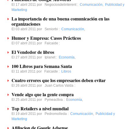
El 17 abril 2011 por
Negociosdelinterent
:
Comunicación
,
Publicidad y
Marketing
La importancia de una buena comunicación en las
organizaciones
El 03 abril 2011 por
Seniorbi
:
Comunicación
,
Humor y Empresa: Casos Prácticos
El 07 abril 2011 por
Falcaide
:
El Vendedor de libros
El 27 abril 2011 por
Iplanet
:
Economía
,
100 Libros para Semana Santa
El 11 abril 2011 por
Falcaide
:
Libros
Cuatro errores que los empresarios deben evitar
El 26 abril 2011 por
Juan Carlos Valda
:
Vende algo que la gente compra
El 25 abril 2011 por
Pymeactiva
:
Economía
,
Top Retailers a nivel mundial
El 19 abril 2011 por
Pedromolleda
:
Comunicación
,
Publicidad y
Marketing
Afiliacion de Google Adsense