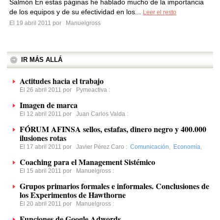
Salmón En estas páginas he hablado mucho de la importancia
de los equipos y de su efectividad en los...
Leer el resto
El 19 abril 2011 por
Manuelgross
IR MÁS ALLÁ
Actitudes hacia el trabajo
El 26 abril 2011 por
Pymeactiva
:
Imagen de marca
El 12 abril 2011 por
Juan Carlos Valda
:
FÓRUM AFINSA sellos, estafas, dinero negro y 400.000
ilusiones rotas
El 17 abril 2011 por
Javier Pérez Caro
:
Comunicación
,
Economía
,
Coaching para el Management Sistémico
El 15 abril 2011 por
Manuelgross
:
Grupos primarios formales e informales. Conclusiones de
los Experimentos de Hawthorne
El 20 abril 2011 por
Manuelgross
:
Funciones de Google Adwords