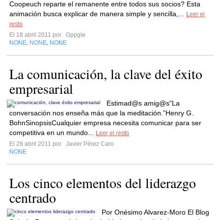
Coopeuch reparte el remanente entre todos sus socios? Esta
animación busca explicar de manera simple y sencilla,...
Leer el
resto
El 18 abril 2011 por
Gppgle
NONE
NONE
NONE
,
,
La comunicación, la clave del éxito
empresarial
Estimad@s amig@s“La
conversación nos enseña más que la meditación.”Henry G.
BohnSinopsisCualquier empresa necesita comunicar para ser
competitiva en un mundo...
Leer el resto
El 28 abril 2011 por
Javier Pérez Caro
NONE
Los cinco elementos del liderazgo
centrado
Por Onésimo Alvarez-Moro El Blog