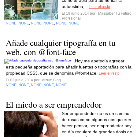
como terapia para aumentar la
autoestima,...
Leer el resto
El 19 junio 2014 por
Massaber Tu Futuro
Profesional
NONE
NONE
NONE
NONE
NONE
NONE
,
,
,
,
,
Añade cualquier tipografía en tu
web, con @font-face
Hoy me apetecía agregar
está pequeña aportación para añadir fuentes o tipografías con la
propiedad CSS3, que se denomina @font-face.
Leer el resto
El 02 junio 2014 por
Aizum Blog
NONE
NONE
NONE
NONE
NONE
,
,
,
,
El miedo a ser emprendedor
Ser emprendedor no es un camino
de rosas como algunos nos quieren
hacer pensar, ser emprendedor hoy
en día requiere de grandes dosis de