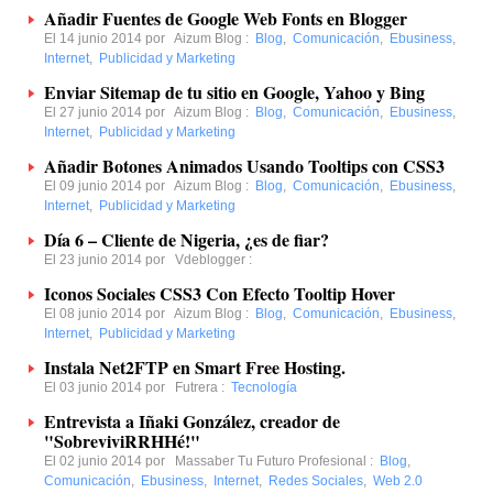
Añadir Fuentes de Google Web Fonts en Blogger
El 14 junio 2014 por
Aizum Blog
:
Blog
,
Comunicación
,
Ebusiness
,
Internet
,
Publicidad y Marketing
Enviar Sitemap de tu sitio en Google, Yahoo y Bing
El 27 junio 2014 por
Aizum Blog
:
Blog
,
Comunicación
,
Ebusiness
,
Internet
,
Publicidad y Marketing
Añadir Botones Animados Usando Tooltips con CSS3
El 09 junio 2014 por
Aizum Blog
:
Blog
,
Comunicación
,
Ebusiness
,
Internet
,
Publicidad y Marketing
El 23 junio 2014 por
Vdeblogger
:
Iconos Sociales CSS3 Con Efecto Tooltip Hover
El 08 junio 2014 por
Aizum Blog
:
Blog
,
Comunicación
,
Ebusiness
,
Internet
,
Publicidad y Marketing
Instala Net2FTP en Smart Free Hosting.
El 03 junio 2014 por
Futrera
:
Tecnología
Entrevista a Iñaki González, creador de
"SobreviviRRHHé!"
El 02 junio 2014 por
Massaber Tu Futuro Profesional
:
Blog
,
Comunicación
,
Ebusiness
,
Internet
,
Redes Sociales
,
Web 2.0