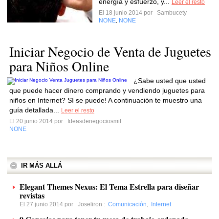
energía y esfuerzo, y...
Leer el resto
El 18 junio 2014 por
Sambucety
NONE
NONE
,
Iniciar Negocio de Venta de Juguetes
para Niños Online
¿Sabe usted que usted
que puede hacer dinero comprando y vendiendo juguetes para
niños ​​en Internet? Sí se puede! A continuación te muestro una
guía detallada...
Leer el resto
El 20 junio 2014 por
Ideasdenegociosmil
NONE
IR MÁS ALLÁ
Elegant Themes Nexus: El Tema Estrella para diseñar
revistas
El 27 junio 2014 por
Joseliron
:
Comunicación
,
Internet