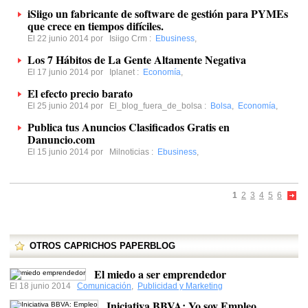
iSiigo un fabricante de software de gestión para PYMEs
que crece en tiempos difíciles.
El 22 junio 2014 por
Isiigo Crm
:
Ebusiness
,
Los 7 Hábitos de La Gente Altamente Negativa
El 17 junio 2014 por
Iplanet
:
Economía
,
El efecto precio barato
El 25 junio 2014 por
El_blog_fuera_de_bolsa
:
Bolsa
,
Economía
,
Publica tus Anuncios Clasificados Gratis en
Danuncio.com
El 15 junio 2014 por
Milnoticias
:
Ebusiness
,
1
2
3
4
5
6
OTROS CAPRICHOS PAPERBLOG
El miedo a ser emprendedor
El 18 junio 2014
Comunicación
,
Publicidad y Marketing
Iniciativa BBVA: Yo soy Empleo