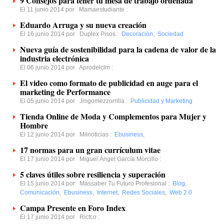
9 Consejos para tener tu mesa de trabajo ordenada
El 11 junio 2014 por
Mamaestudiante
:
Eduardo Arruga y su nueva creación
El 16 junio 2014 por
Duplex Pisos
:
Decoración
,
Sociedad
Nueva guía de sostenibilidad para la cadena de valor de la
industria electrónica
El 06 junio 2014 por
Aprodelclm
:
El video como formato de publicidad en auge para el
marketing de Performance
El 05 junio 2014 por
Jmgomezzorrilla
:
Publicidad y Marketing
Tienda Online de Moda y Complementos para Mujer y
Hombre
El 12 junio 2014 por
Milnoticias
:
Ebusiness
,
17 normas para un gran currículum vitae
El 17 junio 2014 por
Miguel Ángel García Morcillo
:
5 claves útiles sobre resiliencia y superación
El 15 junio 2014 por
Massaber Tu Futuro Profesional
:
Blog
,
Comunicación
,
Ebusiness
,
Internet
,
Redes Sociales
,
Web 2.0
Campa Presente en Foro Index
El 17 junio 2014 por
Ricfco
: